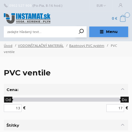
0902 527 909
(Po-Pia, 8-16 hod.)
EUR
0
0 €
Menu
Úvod
VODOINŠTALAČNÝ MATERIÁL
Bazénový PVC systém
PVC
ventile
PVC ventile
Cena:
Od
Do
€
€
Štítky