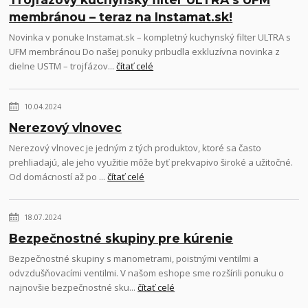
membránou – teraz na Instamat.sk!
Novinka v ponuke Instamat.sk – kompletný kuchynský filter ULTRA s
UFM membránou Do našej ponuky pribudla exkluzívna novinka z
dielne USTM – trojfázov...
čítať celé
10.04.2024
Nerezový vlnovec
Nerezový vlnovec je jedným z tých produktov, ktoré sa často
prehliadajú, ale jeho využitie môže byť prekvapivo široké a užitočné.
Od domácností až po ...
čítať celé
18.07.2024
Bezpečnostné skupiny pre kúrenie
Bezpečnostné skupiny s manometrami, poistnými ventilmi a
odvzdušňovacími ventilmi. V našom eshope sme rozšírili ponuku o
najnovšie bezpečnostné sku...
čítať celé