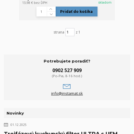
skladom
13,98 €
bez DPH
Pridať do košíka
strana
z 1
Potrebujete poradiť?
0902 527 909
(Po-Pia, 8-16 hod.)
info@instamat.sk
Novinky
01.12.2025
Trojfázový kuchynský filter ULTRA s UFM