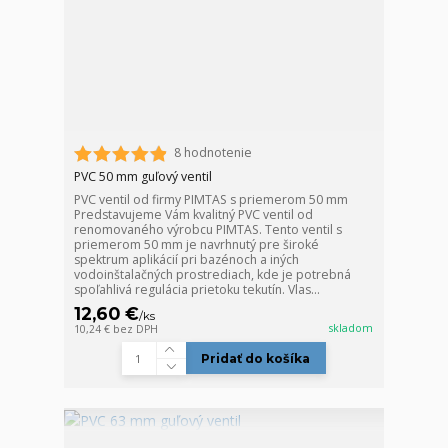
8 hodnotenie
PVC 50 mm guľový ventil
PVC ventil od firmy PIMTAS s priemerom 50 mm
Predstavujeme Vám kvalitný PVC ventil od
renomovaného výrobcu PIMTAS. Tento ventil s
priemerom 50 mm je navrhnutý pre široké
spektrum aplikácií pri bazénoch a iných
vodoinštalačných prostrediach, kde je potrebná
spoľahlivá regulácia prietoku tekutín. Vlas...
12,60 €
/
ks
skladom
10,24 €
bez DPH
Pridať do košíka