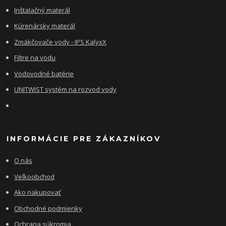
Inštalačný materál
Kúrenársky materál
Zmäkčovače vody - IPS KalyxX
Filtre na vodu
Vodovodné batérie
UNITWIST systém na rozvod vody
INFORMÁCIE PRE ZÁKAZNÍKOV
O nás
Veľkoobchod
Ako nakupovať
Obchodné podmienky
Ochrana súkromia