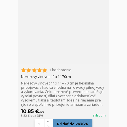
1 hodnotenie
Nerezový vlnovec 1" x 1" 70cm
Nerezový vlnovec 1" x 1" – 70 cm je flexibilná
pripojovacia hadica vhodná na rozvody pitnej vody
a vykurovania. Celonerezové prevedenie zaručuje
vysokú pevnosť, dlhú životnosť a odolnosť voči
vysokému tlaku aj teplotám. Ideálne riešenie pre
rýchle a spoľahlivé pripojenie armatúr a zariadení.
10,85 €
/
ks
skladom
8,82 €
bez DPH
Pridať do košíka