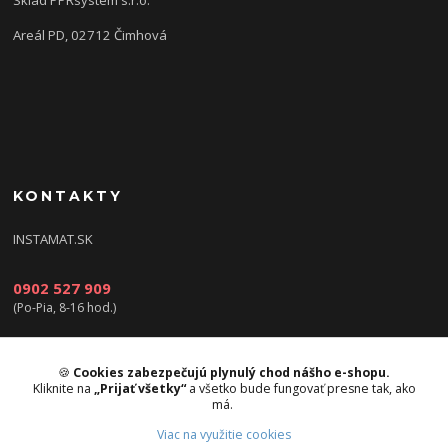
Areál PD, 02712 Čimhová
KONTAKTY
INSTAMAT.SK
0902 527 909
(Po-Pia, 8-16 hod.)
info@instamat.sk
🍪
Cookies zabezpečujú plynulý chod nášho e-shopu.
Kliknite na
„Prijať všetky“
a všetko bude fungovať presne tak, ako
má.
Viac na využitie cookies