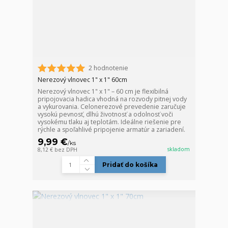
2 hodnotenie
Nerezový vlnovec 1" x 1" 60cm
Nerezový vlnovec 1" x 1" – 60 cm je flexibilná
pripojovacia hadica vhodná na rozvody pitnej vody
a vykurovania. Celonerezové prevedenie zaručuje
vysokú pevnosť, dlhú životnosť a odolnosť voči
vysokému tlaku aj teplotám. Ideálne riešenie pre
rýchle a spoľahlivé pripojenie armatúr a zariadení.
9,99 €
/
ks
skladom
8,12 €
bez DPH
Pridať do košíka