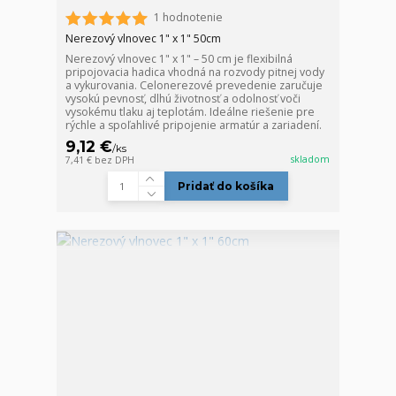
1 hodnotenie
Nerezový vlnovec 1" x 1" 50cm
Nerezový vlnovec 1" x 1" – 50 cm je flexibilná
pripojovacia hadica vhodná na rozvody pitnej vody
a vykurovania. Celonerezové prevedenie zaručuje
vysokú pevnosť, dlhú životnosť a odolnosť voči
vysokému tlaku aj teplotám. Ideálne riešenie pre
rýchle a spoľahlivé pripojenie armatúr a zariadení.
9,12 €
/
ks
skladom
7,41 €
bez DPH
Pridať do košíka