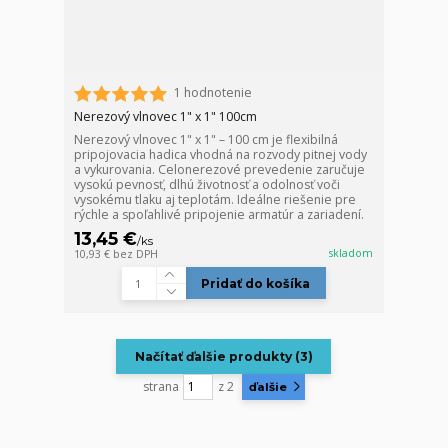
1 hodnotenie
Nerezový vlnovec 1" x 1" 100cm
Nerezový vlnovec 1" x 1" – 100 cm je flexibilná
pripojovacia hadica vhodná na rozvody pitnej vody
a vykurovania. Celonerezové prevedenie zaručuje
vysokú pevnosť, dlhú životnosť a odolnosť voči
vysokému tlaku aj teplotám. Ideálne riešenie pre
rýchle a spoľahlivé pripojenie armatúr a zariadení.
13,45 €
/
ks
skladom
10,93 €
bez DPH
Pridať do košíka
Načítať ďalšie produkty (3)
strana
z 2
ďalšie