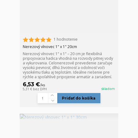
1 hodnotenie
Nerezový vlnovec 1" x 1" 20cm
Nerezový vlnovec 1" x 1" – 20 cm je flexibilná
pripojovacia hadica vhodná na rozvody pitnej vody
a vykurovania. Celonerezové prevedenie zaručuje
vysokú pevnosť, dlhú životnosť a odolnosť voči
vysokému tlaku aj teplotám. Ideálne riešenie pre
rýchle a spoľahlivé pripojenie armatúr a zariadení.
6,53 €
/
ks
skladom
5,31 €
bez DPH
Pridať do košíka