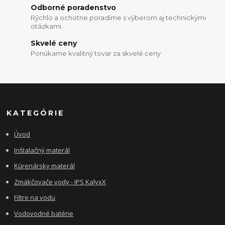
Odborné poradenstvo
Rýchlo a ochotne poradíme s výberom aj technickými
otázkami.
Skvelé ceny
Ponúkame kvalitný tovar za skvelé ceny
KATEGÓRIE
Úvod
Inštalačný materál
Kúrenársky materál
Zmäkčovače vody - IPS KalyxX
Filtre na vodu
Vodovodné batérie