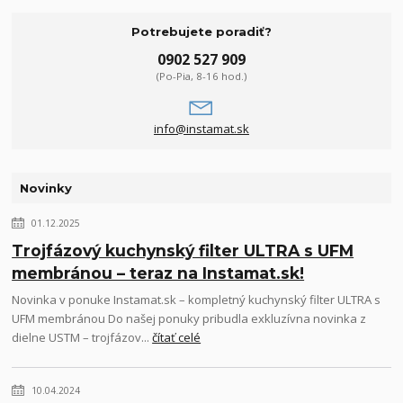
Potrebujete poradiť?
0902 527 909
(Po-Pia, 8-16 hod.)
info@instamat.sk
Novinky
01.12.2025
Trojfázový kuchynský filter ULTRA s UFM
membránou – teraz na Instamat.sk!
Novinka v ponuke Instamat.sk – kompletný kuchynský filter ULTRA s
UFM membránou Do našej ponuky pribudla exkluzívna novinka z
dielne USTM – trojfázov...
čítať celé
10.04.2024