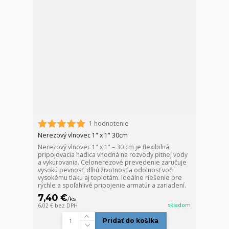
1 hodnotenie
Nerezový vlnovec 1" x 1" 30cm
Nerezový vlnovec 1" x 1" – 30 cm je flexibilná
pripojovacia hadica vhodná na rozvody pitnej vody
a vykurovania. Celonerezové prevedenie zaručuje
vysokú pevnosť, dlhú životnosť a odolnosť voči
vysokému tlaku aj teplotám. Ideálne riešenie pre
rýchle a spoľahlivé pripojenie armatúr a zariadení.
7,40 €
/
ks
skladom
6,02 €
bez DPH
Pridať do košíka