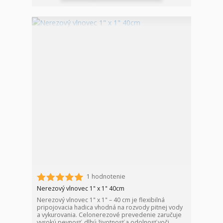
1 hodnotenie
Nerezový vlnovec 1" x 1" 40cm
Nerezový vlnovec 1" x 1" – 40 cm je flexibilná
pripojovacia hadica vhodná na rozvody pitnej vody
a vykurovania. Celonerezové prevedenie zaručuje
vysokú pevnosť, dlhú životnosť a odolnosť voči