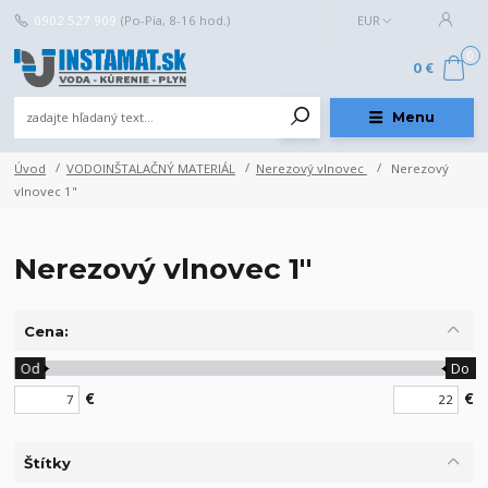
0902 527 909
(Po-Pia, 8-16 hod.)
EUR
0
0 €
Menu
Úvod
VODOINŠTALAČNÝ MATERIÁL
Nerezový vlnovec
Nerezový
vlnovec 1"
Nerezový vlnovec 1"
Cena:
Od
Do
€
€
Štítky