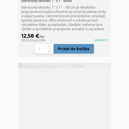
Nerezový vlnovec 1" x 1" 90cm
Nerezový vlnovec 1" x 1" – 90 cm je flexibilná
pripojovacia hadica vhodná na rozvody pitnej vody
a vykurovania. Celonerezové prevedenie zaručuje
vysokú pevnosť, dlhú životnosť a odolnosť voči
vysokému tlaku aj teplotám. Ideálne riešenie pre
rýchle a spoľahlivé pripojenie armatúr a zariadení.
12,58 €
/
ks
skladom
10,23 €
bez DPH
Pridať do košíka