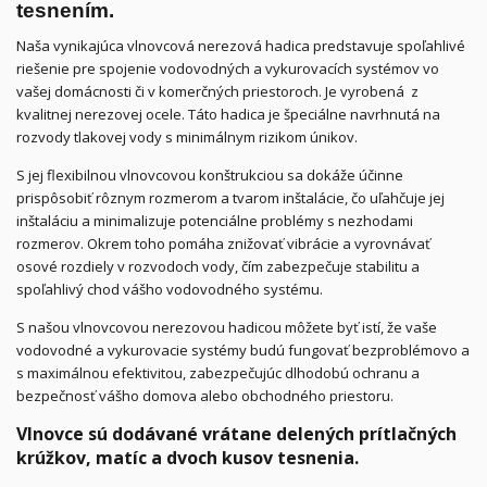
tesnením.
Naša vynikajúca vlnovcová nerezová hadica predstavuje spoľahlivé
riešenie pre spojenie vodovodných a vykurovacích systémov vo
vašej domácnosti či v komerčných priestoroch. Je vyrobená z
kvalitnej nerezovej ocele. Táto hadica je špeciálne navrhnutá na
rozvody tlakovej vody s minimálnym rizikom únikov.
S jej flexibilnou vlnovcovou konštrukciou sa dokáže účinne
prispôsobiť rôznym rozmerom a tvarom inštalácie, čo uľahčuje jej
inštaláciu a minimalizuje potenciálne problémy s nezhodami
rozmerov. Okrem toho pomáha znižovať vibrácie a vyrovnávať
osové rozdiely v rozvodoch vody, čím zabezpečuje stabilitu a
spoľahlivý chod vášho vodovodného systému.
S našou vlnovcovou nerezovou hadicou môžete byť istí, že vaše
vodovodné a vykurovacie systémy budú fungovať bezproblémovo a
s maximálnou efektivitou, zabezpečujúc dlhodobú ochranu a
bezpečnosť vášho domova alebo obchodného priestoru.
Vlnovce sú dodávané vrátane delených prítlačných
krúžkov, matíc a dvoch kusov tesnenia.