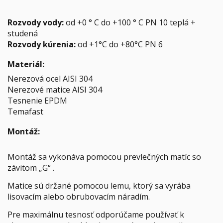
Rozvody vody:
od +0 ° C do +100 ° C PN 10 teplá +
studená
Rozvody kúrenia:
od +1°C do +80°C PN 6
Materiál:
Nerezová ocel AISI 304
Nerezové matice AISI 304
Tesnenie EPDM
Temafast
Montáž:
Montáž sa vykonáva pomocou prevlečných matíc so
závitom „G“ .
Matice sú držané pomocou lemu, ktorý sa vyrába
lisovacím alebo obrubovacím náradím.
Pre maximálnu tesnosť odporúčame používať k