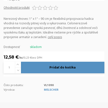
Ohodnotiť produkt
Nerezový vlnovec 1" x 1" – 90 cm je flexibilná pripojovacia hadica
vhodná na rozvody pitnej vody a vykurovania. Celonerezové
prevedenie zaručuje vysokú pevnosť, dlhú životnosť a odolnosť voči
vysokému tlaku aj teplotám. Ideálne riešenie pre rýchle a spoľahlivé
pripojenie armatúr a zariadení.
celý popis
Dostupnosť
skladom
12,58 €
/
ks
10,23 €
bez DPH
Pridať do košíka
Číslo produktu:
VL1090
Výrobca:
MELSCHER