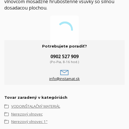
vlnovcom mosadzné hrubostenné vsuvky so silnou
dosadacou plochou.
Potrebujete poradiť?
0902 527 909
(Po-Pia, 8-16 hod.)
info@instamat.sk
Tovar zaradený v kategóriách
VODOINŠTALAČNÝ MATERIÁL
Nerezový vlnovec
Nerezový vlnovec 1"