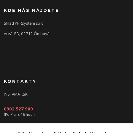
KDE NÁS NÁJDETE
Sklad PPRsystem s.r.o.
Areál PD, 02712 Čimhová
KONTAKTY
INSTAMAT.SK
0902 527 909
(Po-Pia, 8-16 hod.)
info@instamat.sk