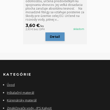
odolnosťou, určená predovšetkým ku
spojovaniu vlnovcov. Jej veľká dosadacia
plocha zaručuje absolútnu tesnosť. Na
mosadzné fitingy sa vzťahuje poistenie za
škody pre územie celej EÚ. Určené na
rozvody vody, pitnej v...
3,60 €
/
ks
skladom
2,93 €
bez DPH
Detail
KATEGÓRIE
Úvod
Inštalačný materál
Kúrenársky materál
Zmäkčovače vody - IPS KalyxX