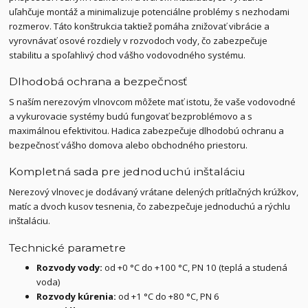
uľahčuje montáž a minimalizuje potenciálne problémy s nezhodami
rozmerov. Táto konštrukcia taktiež pomáha znižovať vibrácie a
vyrovnávať osové rozdiely v rozvodoch vody, čo zabezpečuje
stabilitu a spoľahlivý chod vášho vodovodného systému.
Dlhodobá ochrana a bezpečnosť
S naším nerezovým vlnovcom môžete mať istotu, že vaše vodovodné
a vykurovacie systémy budú fungovať bezproblémovo a s
maximálnou efektivitou. Hadica zabezpečuje dlhodobú ochranu a
bezpečnosť vášho domova alebo obchodného priestoru.
Kompletná sada pre jednoduchú inštaláciu
Nerezový vlnovec je dodávaný vrátane delených prítlačných krúžkov,
matíc a dvoch kusov tesnenia, čo zabezpečuje jednoduchú a rýchlu
inštaláciu.
Technické parametre
Rozvody vody:
od +0 °C do +100 °C, PN 10 (teplá a studená
voda)
Rozvody kúrenia:
od +1 °C do +80 °C, PN 6