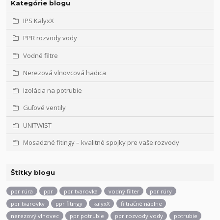
Kategórie blogu
IPS KalyxX
PPR rozvody vody
Vodné filtre
Nerezová vlnovcová hadica
Izolácia na potrubie
Guľové ventily
UNITWIST
Mosadzné fitingy – kvalitné spojky pre vaše rozvody
Štítky blogu
ppr rúra
ppr
ppr tvarovka
vodný filter
ppr rúry
ppr tvarovky
ppr fitingy
kalyxX
filtračné náplne
nerezový vlnovec
ppr potrubie
ppr rozvody vody
potrubie