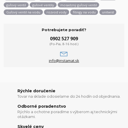
guľový ventil
guľové ventily
mosadzný guľový ventil
Guľový ventil na vodu
rozvod vody
fitingy na vodu
unitwist
Potrebujete poradiť?
0902 527 909
(Po-Pia, 8-16 hod.)
info@instamat.sk
Rýchle doručenie
Tovar na sklade odosielame do 24 hodín od objednania.
Odborné poradenstvo
Rýchlo a ochotne poradíme s výberom aj technickými
otázkami.
Skvelé ceny