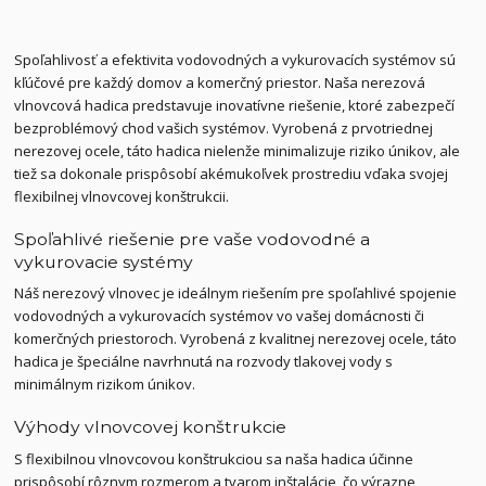
Spoľahlivosť a efektivita vodovodných a vykurovacích systémov sú
kľúčové pre každý domov a komerčný priestor. Naša nerezová
vlnovcová hadica predstavuje inovatívne riešenie, ktoré zabezpečí
bezproblémový chod vašich systémov. Vyrobená z prvotriednej
nerezovej ocele, táto hadica nielenže minimalizuje riziko únikov, ale
tiež sa dokonale prispôsobí akémukoľvek prostrediu vďaka svojej
flexibilnej vlnovcovej konštrukcii.
Spoľahlivé riešenie pre vaše vodovodné a
vykurovacie systémy
Náš nerezový vlnovec je ideálnym riešením pre spoľahlivé spojenie
vodovodných a vykurovacích systémov vo vašej domácnosti či
komerčných priestoroch. Vyrobená z kvalitnej nerezovej ocele, táto
hadica je špeciálne navrhnutá na rozvody tlakovej vody s
minimálnym rizikom únikov.
Výhody vlnovcovej konštrukcie
S flexibilnou vlnovcovou konštrukciou sa naša hadica účinne
prispôsobí rôznym rozmerom a tvarom inštalácie, čo výrazne