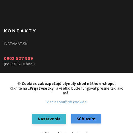
KONTAKTY
INSTAMAT.SK
0902 527 909
(Po-Pia, 8-16 hod.)
info@instamat.sk
🍪
Cookies zabezpečujú plynulý chod nášho e-shopu.
Kliknite na
„Prijať všetky“
a všetko bude fungovať presne tak, ako
má.
Viac na využitie cookies
Upravit sběr cookies.
Nastavenia
Súhlasím
Vytvorené na
Eshop-rychlo.sk