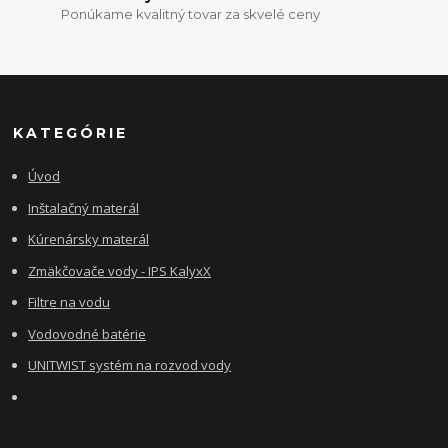
Ponúkame kvalitný tovar za skvelé ceny
KATEGÓRIE
Úvod
Inštalačný materál
Kúrenársky materál
Zmäkčovače vody - IPS KalyxX
Filtre na vodu
Vodovodné batérie
UNITWIST systém na rozvod vody