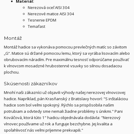
Materiál:
Nerezová oceľ AISI 304
Nerezové matice AISI 304
Tesnenie EPDM
Temafast
Montáž
Montáž hadice sa vykonáva pomocou prevlečných matíc so závitom
„G“. Matice sú držané pomocou lemu, ktorý sa vyrába lisovacím alebo
obrubovacím náradím. Pre maximálnu tesnosť odporúčame používať
k vlnovcom mosadzné hrubostenné vsuvky so silnou dosadacou
plochou.
Skúsenosti zákazníkov
Mnohí naši zákazníci už objavili výhody našej nerezovej vlnovcovej
hadice. Napríklad, pán Krasňanský z Bratislavy hovorí: "S inštaláciou
hadice som bol veľmi spokojný. Rýchlo sa prispôsobila našim
potrubiam a odvtedy sme nemali žiadne problémy s únikmi." Pani
Kováčová, ktorá túto 1" hadicu objednávala dodávla: "Nerezový
vlnovec používame už rok a funguje bezchybne. Jej kvalita a
spoľahlivosť nás veľmi príjemne prekvapili."