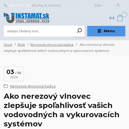
0902 527 909
(Po-Pia, 8-16 hod.)
EUR
0
0 €
Menu
Úvod
Blog
Nerezová vlnovcová hadica
Ako nerezový vlnovec
zlepšuje spoľahlivosť vašich vodovodných a vykurovacích systémov
03
06
2024
Nerezová vlnovcová hadica
Ako nerezový vlnovec
zlepšuje spoľahlivosť vašich
vodovodných a vykurovacích
systémov