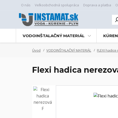
O nás
Veľkoobchodná spolupráca
Doprava a platba
O
VODOINŠTALAČNÝ MATERIÁL
KÚREN
Úvod
VODOINŠTALAČNÝ MATERIÁL
FLEXI hadice
Flexi hadica nerezová