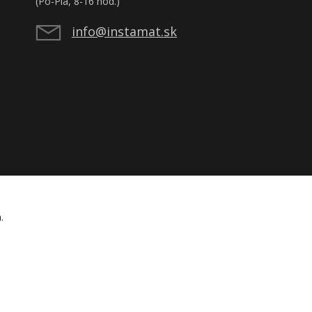
(Po-Pia, 8-16 hod.)
info@instamat.sk
á.