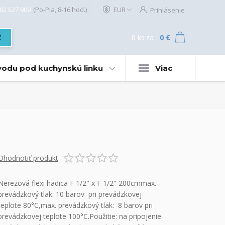
02 527 909
(Po-Pia, 8-16 hod.)
EUR
Prihlásenie
0
ks
za
0 €
ť
 vodu pod kuchynskú linku
Viac
Ohodnotiť produkt
Nerezová flexi hadica F 1/2" x F 1/2" 200cmmax.
prevádzkový tlak: 10 barov pri prevádzkovej
teplote 80°C,max. prevádzkový tlak: 8 barov pri
prevádzkovej teplote 100°C.Použitie: na pripojenie