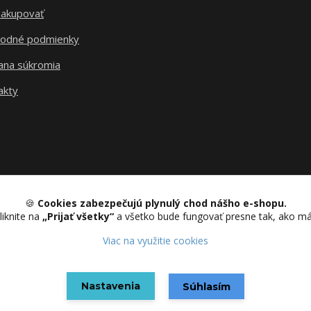
nakupovať
odné podmienky
ana súkromia
akty
🍪
Cookies zabezpečujú plynulý chod nášho e-shopu.
liknite na
„Prijať všetky“
a všetko bude fungovať presne tak, ako m
Upravit sběr cookies.
Viac na využitie cookies
Nastavenia
Vytvorené na
Eshop-rychlo.sk
Súhlasím