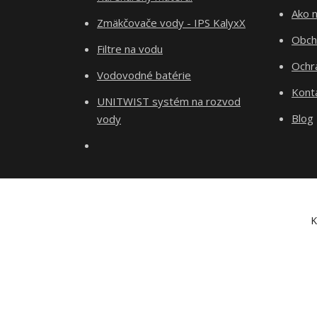
Ako 
Zmäkčovače vody - IPS KalyxX
Obch
Filtre na vodu
Ochr
Vodovodné batérie
Kont
UNITWIST systém na rozvod
Blog
vody
K