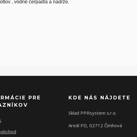
kotlov , vodné čerpadlá a nádrže.
ORMÁCIE PRE
KDE NÁS NÁJDETE
AZNÍKOV
Sklad PPRsystem s.r.o.
s
Areál PD, 02712 Čimhová
oobchod