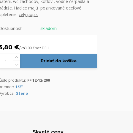
batérií, wc záchodov, kotlov , vodné čerpadlá a
nádrže. Hadice majú pozinkované oceľové
opletenie.
celý popis
Dostupnosť
skladom
3,80 €
/
ks
3,09 €
bez DPH
Pridať do košíka
Číslo produktu:
FF 12-12-200
priemer:
1/2"
Výrobca:
Steno
Skvelé ceny