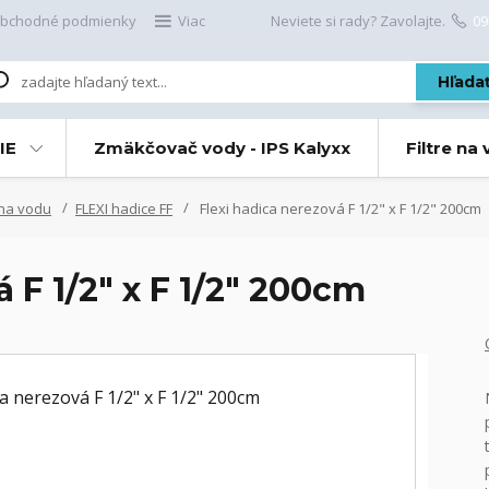
bchodné podmienky
Viac
Neviete si rady? Zavolajte.
09
Hľada
IE
Zmäkčovač vody - IPS Kalyxx
Filtre na
 na vodu
FLEXI hadice FF
Flexi hadica nerezová F 1/2" x F 1/2" 200cm
 F 1/2" x F 1/2" 200cm