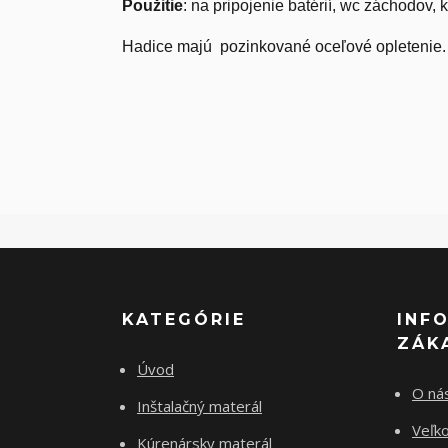
Použitie
: na pripojenie batérií, wc záchodov, 
Hadice majú pozinkované oceľové opletenie.
KATEGÓRIE
INF
ZÁK
Úvod
O ná
Inštalačný materál
Veľk
Kúrenársky materál