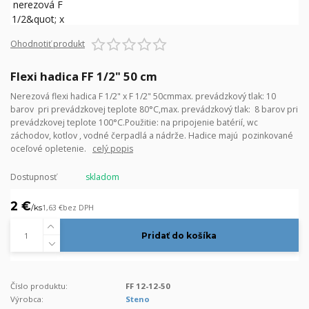
Ohodnotiť produkt
Flexi hadica FF 1/2" 50 cm
Nerezová flexi hadica F 1/2" x F 1/2" 50cmmax. prevádzkový tlak: 10
barov pri prevádzkovej teplote 80°C,max. prevádzkový tlak: 8 barov pri
prevádzkovej teplote 100°C.Použitie: na pripojenie batérií, wc
záchodov, kotlov , vodné čerpadlá a nádrže. Hadice majú pozinkované
oceľové opletenie.
celý popis
Dostupnosť
skladom
2 €
/
ks
1,63 €
bez DPH
Pridať do košíka
Číslo produktu:
FF 12-12-50
Výrobca:
Steno