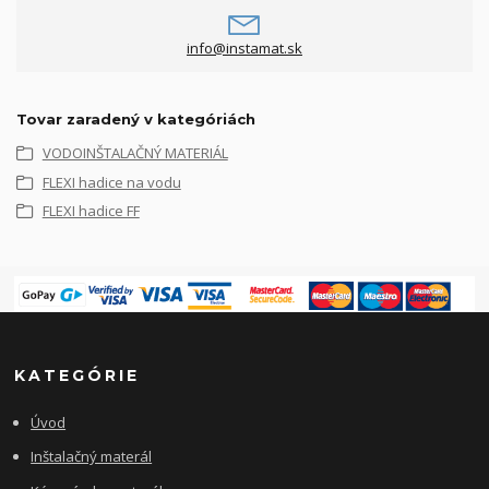
info@instamat.sk
Tovar zaradený v kategóriách
VODOINŠTALAČNÝ MATERIÁL
FLEXI hadice na vodu
FLEXI hadice FF
KATEGÓRIE
Úvod
Inštalačný materál