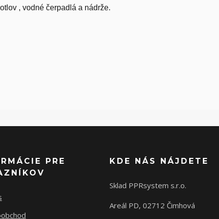
kotlov , vodné čerpadlá a nádrže.
ORMÁCIE PRE
KDE NÁS NÁJDETE
AZNÍKOV
Sklad PPRsystem s.r.o.
s
Areál PD, 02712 Čimhová
oobchod