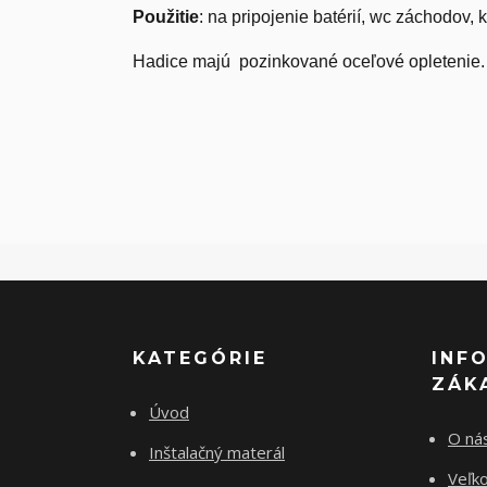
Použitie
: na pripojenie batérií, wc záchodov, 
Hadice majú pozinkované oceľové opletenie.
KATEGÓRIE
INF
ZÁK
Úvod
O ná
Inštalačný materál
Veľk