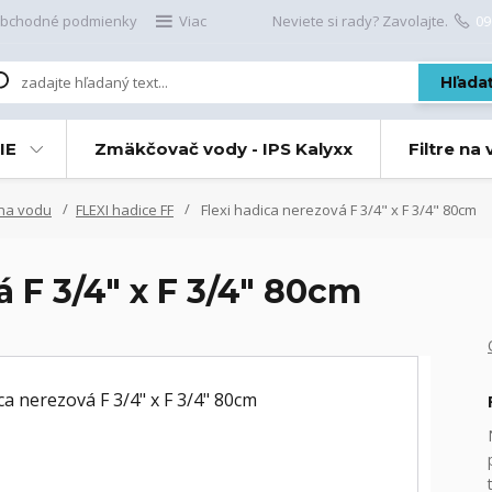
bchodné podmienky
Viac
Neviete si rady? Zavolajte.
09
Hľada
IE
Zmäkčovač vody - IPS Kalyxx
Filtre na
 na vodu
FLEXI hadice FF
Flexi hadica nerezová F 3/4" x F 3/4" 80cm
á F 3/4" x F 3/4" 80cm