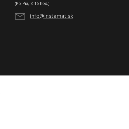
(Po-Pia, 8-16 hod.)
info@instamat.sk
á.