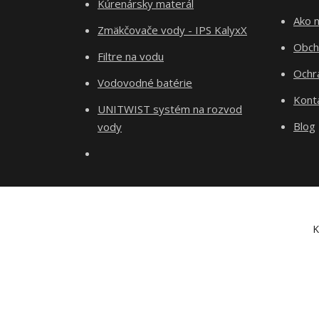
Kúrenársky materál
Ako 
Zmäkčovače vody - IPS KalyxX
Obch
Filtre na vodu
Ochr
Vodovodné batérie
Kont
UNITWIST systém na rozvod
Blog
vody
K