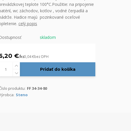
prevádzkovej teplote 100°C.Použitie: na pripojenie
batérií, wc záchodov, kotlov , vodné čerpadlá a
nádrže. Hadice majú pozinkované oceľové
opletenie.
celý popis
Dostupnosť
skladom
6,20 €
/
ks
5,04 €
bez DPH
Pridať do košíka
Číslo produktu:
FF 34-34-80
Výrobca:
Steno