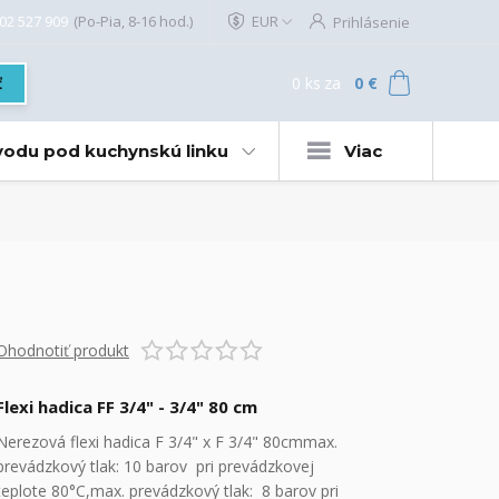
02 527 909
(Po-Pia, 8-16 hod.)
EUR
Prihlásenie
0
ks
za
0 €
ť
 vodu pod kuchynskú linku
Viac
Ohodnotiť produkt
Flexi hadica FF 3/4" - 3/4" 80 cm
Nerezová flexi hadica F 3/4" x F 3/4" 80cmmax.
prevádzkový tlak: 10 barov pri prevádzkovej
teplote 80°C,max. prevádzkový tlak: 8 barov pri