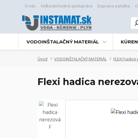
O nás
Veľkoobchodná spolupráca
Doprava a platba
O
VODOINŠTALAČNÝ MATERIÁL
KÚREN
Úvod
VODOINŠTALAČNÝ MATERIÁL
FLEXI hadice
Flexi hadica nerezov