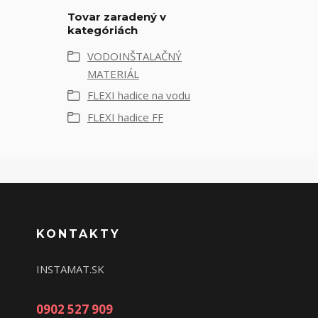
Tovar zaradený v
kategóriách
VODOINŠTALAČNÝ
MATERIÁL
FLEXI hadice na vodu
FLEXI hadice FF
KONTAKTY
INSTAMAT.SK
0902 527 909