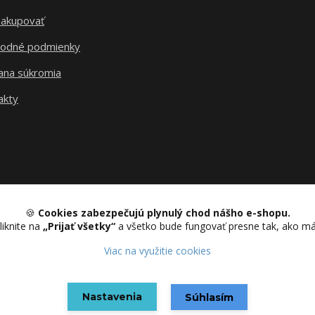
nakupovať
odné podmienky
ana súkromia
akty
🍪
Cookies zabezpečujú plynulý chod nášho e-shopu.
liknite na
„Prijať všetky“
a všetko bude fungovať presne tak, ako m
Upravit sběr cookies.
Viac na využitie cookies
Nastavenia
Vytvorené na
Eshop-rychlo.sk
Súhlasím