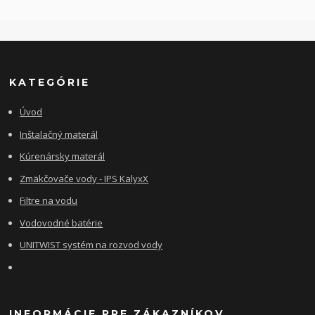
KATEGÓRIE
Úvod
Inštalačný materál
Kúrenársky materál
Zmäkčovače vody - IPS KalyxX
Filtre na vodu
Vodovodné batérie
UNITWIST systém na rozvod vody
INFORMÁCIE PRE ZÁKAZNÍKOV