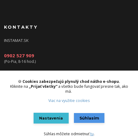
KONTAKTY
INSTAMAT.SK
0902 527 909
(Po-Pia, 8-16 hod.)
info@instamat.sk
🍪
Cookies zabezpečujú plynulý chod nášho e-shopu.
Kliknite na
„Prijať všetky“
a všetko bude fungovať presne tak, ako
má.
Viac na využitie cookies
Upravit sběr cookies.
Nastavenia
Súhlasím
Vytvorené na
Eshop-rychlo.sk
Súhlas môžete odmietnuť
tu
.