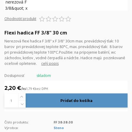
Ohodnotiť produkt
Flexi hadica FF 3/8" 30 cm
Nerezová flexi hadica F 3/8" x F 3/8" 30cm max. prevádzkový tlak: 10
barov pri prevádzkovej teplote 80°C, max. prevádzkový tlak: 8 barov
pri prevádzkovej teplote 100°C.Použitie: na pripojenie batérií, wc
záchodov, kotlov , vodné čerpadlá a nádrže. Hadice majú pozinkované
oceľové opletenie.
celý popis
Dostupnosť
skladom
2,20 €
/
ks
1,79 €
bez DPH
Pridať do košíka
Číslo produktu:
FF 38-38-30
Výrobca:
Steno