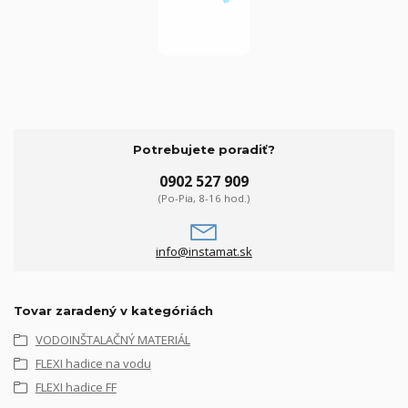
Potrebujete poradiť?
0902 527 909
(Po-Pia, 8-16 hod.)
info@instamat.sk
Tovar zaradený v kategóriách
VODOINŠTALAČNÝ MATERIÁL
FLEXI hadice na vodu
FLEXI hadice FF