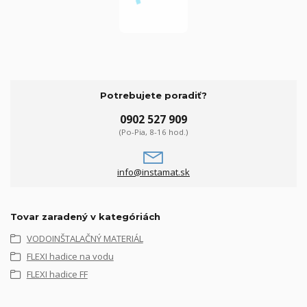
Potrebujete poradiť?
0902 527 909
(Po-Pia, 8-16 hod.)
info@instamat.sk
Tovar zaradený v kategóriách
VODOINŠTALAČNÝ MATERIÁL
FLEXI hadice na vodu
FLEXI hadice FF