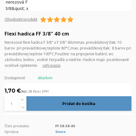
Ohodnotiť produkt
Flexi hadica FF 3/8" 40 cm
Nerezová flexi hadica F 3/8" x F 3/8" 40cmmax. prevádzkový tlak: 10
barov pri prevádzkovej teplote 80°C,max. prevádzkový tlak: 8 barov pri
prevádzkovej teplote 100°C.Použitie: na pripojenie batérií, wc
záchodov, kotlov , vodné čerpadlá a nádrže. Hadice majú pozinkované
oceľové opletenie.
celý popis
Dostupnosť
skladom
1,70 €
/
ks
1,38 €
bez DPH
Pridať do košíka
Číslo produktu:
FF 38-38-40
Výrobca:
Steno