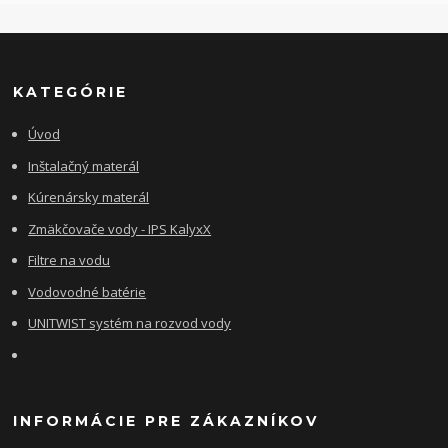
KATEGÓRIE
Úvod
Inštalačný materál
Kúrenársky materál
Zmäkčovače vody - IPS KalyxX
Filtre na vodu
Vodovodné batérie
UNITWIST systém na rozvod vody
INFORMÁCIE PRE ZÁKAZNÍKOV