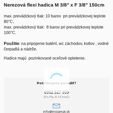
Nerezová flexi hadica M 3/8" x F 3/8" 150cm
max. prevádzkový tlak: 10 barov pri prevádzkovej teplote
80°C,
max. prevádzkový tlak: 8 barov pri prevádzkovej teplote
100°C.
Použitie
: na pripojenie batérií, wc záchodov, kotlov , vodné
čerpadlá a nádrže.
Hadice majú pozinkované oceľové opletenie.
Potrebujete poradiť?
0902 527 909
(Po-Pia, 8-16 hod.)
info@instamat.sk