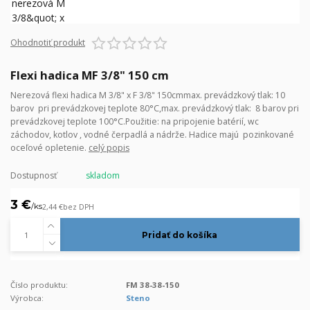
Ohodnotiť produkt
Flexi hadica MF 3/8" 150 cm
Nerezová flexi hadica M 3/8" x F 3/8" 150cmmax. prevádzkový tlak: 10
barov pri prevádzkovej teplote 80°C,max. prevádzkový tlak: 8 barov pri
prevádzkovej teplote 100°C.Použitie: na pripojenie batérií, wc
záchodov, kotlov , vodné čerpadlá a nádrže. Hadice majú pozinkované
oceľové opletenie.
celý popis
Dostupnosť
skladom
3 €
/
ks
2,44 €
bez DPH
Pridať do košíka
Číslo produktu:
FM 38-38-150
Výrobca:
Steno