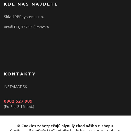
KDE NÁS NÁJDETE
Sklad PPRsystem s.r.o.
Areál PD, 02712 Čimhová
KONTAKTY
INSTAMAT.SK
0902 527 909
(Po-Pia, 8-16 hod.)
info@instamat.sk
🍪
Cookies zabezpečujú plynulý chod nášho e-shopu.
Kliknite na
„Prijať všetky“
a všetko bude fungovať presne tak, ako