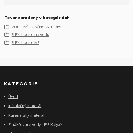
Tovar zaradený v kategóriách
VODOINŠTALAČNÝ MATERIÁL
FLEXI hadice na vodu
FLEXI hadice MF
KATEGÓRIE
Úvod
Inštalačný materál
Kúrenársky materál
Zmäkčovače vody - IPS KalyxX