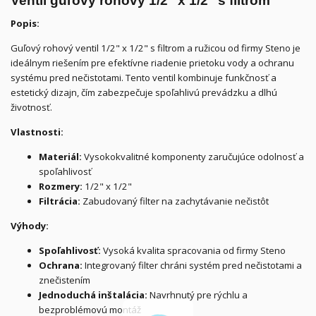
Ventil guľový rohový 1/2" x 1/2" s filtrom
Popis:
Guľový rohový ventil 1/2" x 1/2" s filtrom a ružicou od firmy Steno je
ideálnym riešením pre efektívne riadenie prietoku vody a ochranu
systému pred nečistotami. Tento ventil kombinuje funkčnosť a
estetický dizajn, čím zabezpečuje spoľahlivú prevádzku a dlhú
životnosť.
Vlastnosti:
Materiál:
Vysokokvalitné komponenty zaručujúce odolnosť a
spoľahlivosť
Rozmery:
1/2" x 1/2"
Filtrácia:
Zabudovaný filter na zachytávanie nečistôt
Výhody:
Spoľahlivosť:
Vysoká kvalita spracovania od firmy Steno
Ochrana:
Integrovaný filter chráni systém pred nečistotami a
znečistením
Jednoduchá inštalácia:
Navrhnutý pre rýchlu a
bezproblémovú montáž