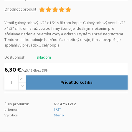
Ohodnotiť produkt
Ventil guľový rohový 1/2" x 1/2" s filtrom Popis: Guľový rohový ventil 1/2"
x 1/2" s filtrom a ružicou od firmy Steno je ideálnym riešením pre
efektívne riadenie prietoku vody a ochranu systému pred nečistotami.
Tento ventil kombinuje funkčnosť a estetický dizajn, čím zabezpečuje
spoľahlivú prevádzk...
celý popis
Dostupnosť
skladom
6,30 €
/
ks
5,12 €
bez DPH
Pridať do košíka
Číslo produktu:
651471/1212
priemer:
1/2"
Výrobca:
Steno