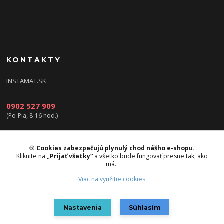
KONTAKTY
INSTAMAT.SK
0902 527 909
(Po-Pia, 8-16 hod.)
info@instamat.sk
🍪
Cookies zabezpečujú plynulý chod nášho e-shopu.
Kliknite na
„Prijať všetky“
a všetko bude fungovať presne tak, ako
má.
Viac na využitie cookies
Upravit sběr cookies.
Nastavenia
Súhlasím