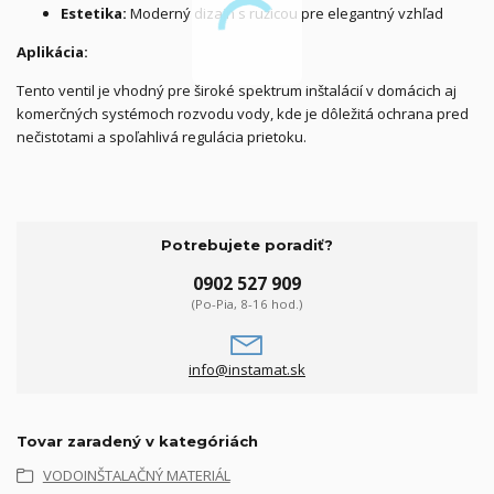
Estetika:
Moderný dizajn s ružicou pre elegantný vzhľad
Aplikácia:
Tento ventil je vhodný pre široké spektrum inštalácií v domácich aj
komerčných systémoch rozvodu vody, kde je dôležitá ochrana pred
nečistotami a spoľahlivá regulácia prietoku.
Potrebujete poradiť?
0902 527 909
(Po-Pia, 8-16 hod.)
info@instamat.sk
Tovar zaradený v kategóriách
VODOINŠTALAČNÝ MATERIÁL