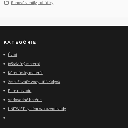
Rohové ventily, roháčiky
KATEGÓRIE
Úvod
Inštalačný materál
Kúrenársky materál
Zmäkčovače vody - IPS KalyxX
Filtre na vodu
Vodovodné batérie
UNITWIST systém na rozvod vody