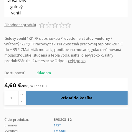
Ohodnotiť produkt
Guľový ventil 1/2" FF s upchávkou Prevedenie závitov: vnútorný /
vnútorný 1/2 "(FF)Pracovný tlak: PN 25Rozsah pracovnej teploty: -20 ° C
do + 95 ° CMateriál: mosadz, poniklovaná mosadz, guľa: chrómovaná
mosadzPoužitie: studená a teplá voda, nafta, olejVysoko kvalitný
produkt!Záruka: 24 mesiacov Odpo...
celý popis
Dostupnosť
skladom
4,60 €
/
ks
3,74 €
bez DPH
Pridať do košíka
Číslo produktu:
BV3203-12
priemer:
1/2"
Výrobca:
EMSAN