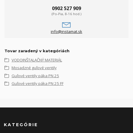
0902 527 909
(Po-Pia, 8-16 hod.)
info@instamat.sk
Tovar zaradený v kategóriách
VODOINŠTALAČNÝ MATERIÁL
Mosadzné guľové ventily
Guľové ventily páka PN 25
Guľové ventily páka PN 25 FF
KATEGÓRIE