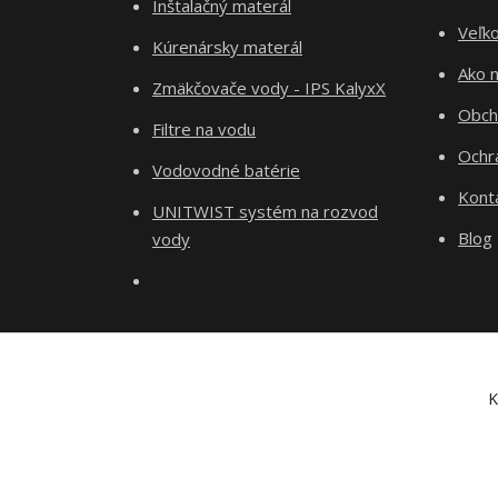
Inštalačný materál
Veľk
Kúrenársky materál
Ako 
Zmäkčovače vody - IPS KalyxX
Obch
Filtre na vodu
Ochr
Vodovodné batérie
Kont
UNITWIST systém na rozvod
Blog
vody
K