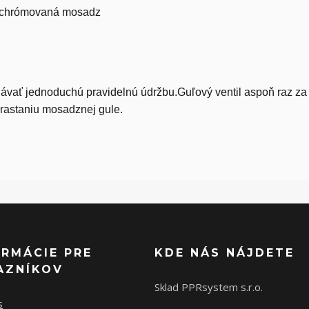
: chrómovaná mosadz
vať jednoduchú pravidelnú údržbu.Guľový ventil aspoň raz za
arastaniu mosadznej gule.
ORMÁCIE PRE
KDE NÁS NÁJDETE
AZNÍKOV
Sklad PPRsystem s.r.o.
s