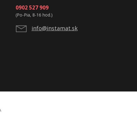
0902 527 909
(Po-Pia, 8-16 hod.)
info@instamat.sk
á.