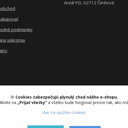
Areál PD, 02712 Čimhová
oobchod
nakupovať
odné podmienky
ana súkromia
akty
🍪
Cookies zabezpečujú plynulý chod nášho e-shopu.
liknite na
„Prijať všetky“
a všetko bude fungovať presne tak, ako m
Upravit sběr cookies.
Viac na využitie cookies