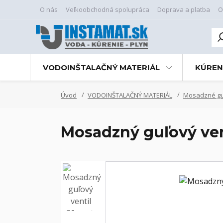
O nás
Veľkoobchodná spolupráca
Doprava a platba
O
VODOINŠTALAČNÝ MATERIÁL
KÚREN
Úvod
VODOINŠTALAČNÝ MATERIÁL
Mosadzné guľ
Mosadzný guľový ven