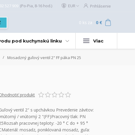
02 527 909
(Po-Pia, 8-16 hod.)
EUR
Prihlásenie
0
ks
za
0 €
ť
 vodu pod kuchynskú linku
Viac
Mosadzný guľový ventil 2" FF páka PN 25
Ohodnotiť produkt
Guľový ventil 2" s upchávkou Prevedenie závitov:
vnútorný / vnútorný 2 "(FF)Pracovný tlak: PN
25Rozsah pracovnej teploty: -20 ° C do + 95 °
CMateriál: mosadz, poniklovaná mosadz, guľa: