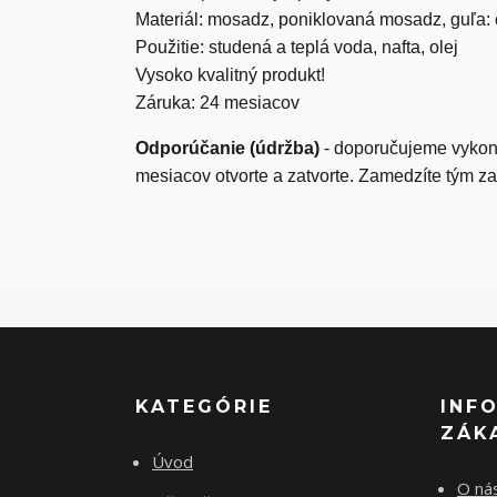
Materiál: mosadz, poniklovaná mosadz, guľa
Použitie: studená a teplá voda, nafta, olej
Vysoko kvalitný produkt!
Záruka: 24 mesiacov
Odporúčanie (údržba)
- doporučujeme vykoná
mesiacov otvorte a zatvorte. Zamedzíte tým z
KATEGÓRIE
INF
ZÁK
Úvod
O ná