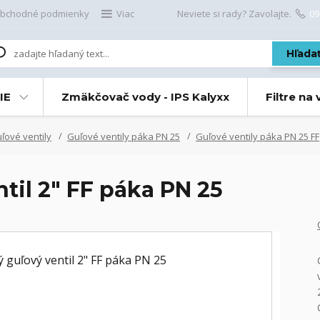
bchodné podmienky
Viac
Neviete si rady? Zavolajte.
09
Hľada
IE
Zmäkčovač vody - IPS Kalyxx
Filtre na
ové ventily
Guľové ventily páka PN 25
Guľové ventily páka PN 25 FF
til 2" FF páka PN 25