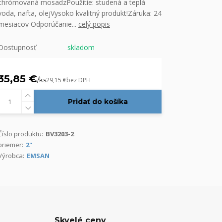
chrómovaná mosadzPoužitie: studená a teplá
voda, nafta, olejVysoko kvalitný produkt!Záruka: 24
mesiacov Odporúčanie...
celý popis
Dostupnosť
skladom
35,85 €
/
ks
29,15 €
bez DPH
Pridať do košíka
Číslo produktu:
BV3203-2
priemer:
2"
Výrobca:
EMSAN
Skvelé ceny