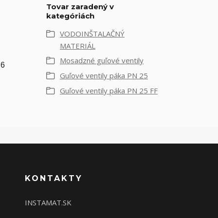
Tovar zaradený v
kategóriách
VODOINŠTALAČNÝ
MATERIÁL
Mosadzné guľové ventily
 6
Guľové ventily páka PN 25
Guľové ventily páka PN 25 FF
KONTAKTY
INSTAMAT.SK