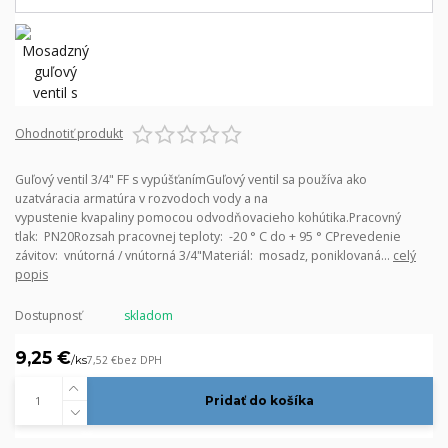
Ohodnotiť produkt
Guľový ventil 3/4" FF s vypúšťanímGuľový ventil sa používa ako
uzatváracia armatúra v rozvodoch vody a na
vypustenie kvapaliny pomocou odvodňovacieho kohútika.Pracovný
tlak: PN20Rozsah pracovnej teploty: -20 ° C do + 95 ° CPrevedenie
závitov: vnútorná / vnútorná 3/4"Materiál: mosadz, poniklovaná...
celý
popis
Dostupnosť
skladom
9,25 €
/
ks
7,52 €
bez DPH
Pridať do košíka