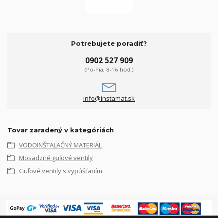
Potrebujete poradiť?
0902 527 909
(Po-Pia, 8-16 hod.)
info@instamat.sk
Tovar zaradený v kategóriách
VODOINŠTALAČNÝ MATERIÁL
Mosadzné guľové ventily
Guľové ventily s vypúšťaním