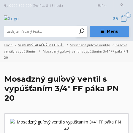
0902 527 909
(Po-Pia, 8-16 hod.)
EUR
0
0 €
Menu
Úvod
VODOINŠTALAČNÝ MATERIÁL
Mosadzné guľové ventily
Guľové
ventily s vypúšťaním
Mosadzný guľový ventil s vypúšťaním 3/4" FF páka PN
20
Mosadzný guľový ventil s
vypúšťaním 3/4" FF páka PN
20