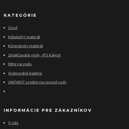
KATEGÓRIE
Úvod
Inštalačný materál
Kúrenársky materál
Zmäkčovače vody - IPS KalyxX
Filtre na vodu
Vodovodné batérie
UNITWIST systém na rozvod vody
INFORMÁCIE PRE ZÁKAZNÍKOV
O nás