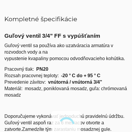
Kompletné špecifikácie
Guľový ventil 3/4" FF s vypúšťaním
Guľový ventil sa používa ako uzatváracia armatúra v
rozvodoch vody a na
vypustenie
kvapaliny
pomocou
odvodňovacieho
kohútika
.
Pracovný tlak:
PN20
Rozsah pracovnej teploty:
-20 ° C do + 95 ° C
Prevedenie závitov:
vnútorná / vnútorná 3/4"
Materiál: mosadz, poniklovaná mosadz, guľa: chrómovaná
mosadz
Doporučujeme vykonávať jednoduchú pravidelnú údržbu.
Guľový ventil aspoň raz za 6 mesiacov otvorte a
zatvorte.Zamedzíte tým zarastaniu mosadznej gule.