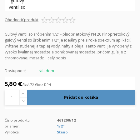
Ohodnotiť produkt
Guľový ventil so šróbením 1/2" - plnoprietokový PN 20 Plnoprietokový
guľový ventil so šróbením 1/2" je ideálny pre široké spektrum aplikácií,
vrátane studenej a teplej vody, nafty a oleja. Tento ventil je vyrobený z
vysoko kvalitnej mosadze a poniklovanej mosadze, pričom guľa je z
chromovanej mosadz...
celý popis
Dostupnosť
skladom
5,80 €
/
ks
4,72 €
bez DPH
Pridať do košíka
Číslo produktu:
461200/12
priemer:
1/2"
Výrobca:
Steno