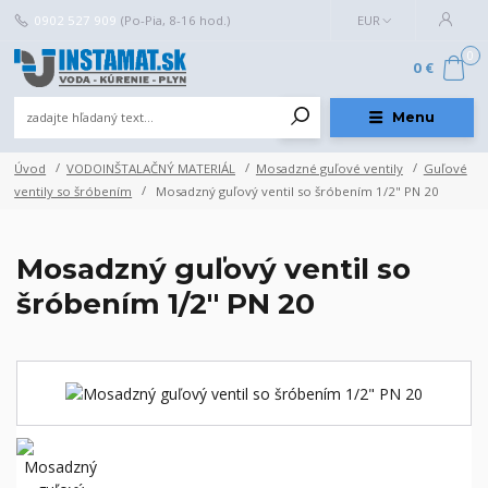
0902 527 909
(Po-Pia, 8-16 hod.)
EUR
0
0 €
Menu
Úvod
VODOINŠTALAČNÝ MATERIÁL
Mosadzné guľové ventily
Guľové
ventily so šróbením
Mosadzný guľový ventil so šróbením 1/2" PN 20
Mosadzný guľový ventil so
šróbením 1/2" PN 20