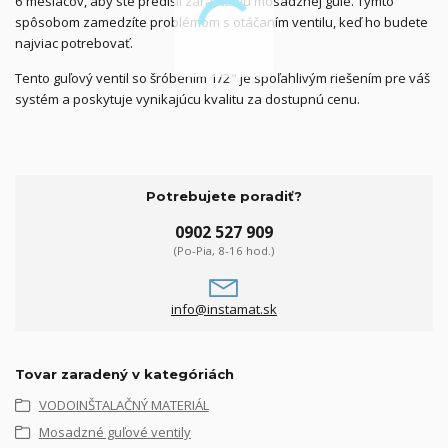
6 mesiacov, aby ste predišli zarastaniu mosadznej gule. Týmto
spôsobom zamedzíte problémom s otáčaním ventilu, keď ho budete
najviac potrebovať.
Tento guľový ventil so šróbením 1/2" je spoľahlivým riešením pre váš
systém a poskytuje vynikajúcu kvalitu za dostupnú cenu.
Potrebujete poradiť?
0902 527 909
(Po-Pia, 8-16 hod.)
info@instamat.sk
Tovar zaradený v kategóriách
VODOINŠTALAČNÝ MATERIÁL
Mosadzné guľové ventily