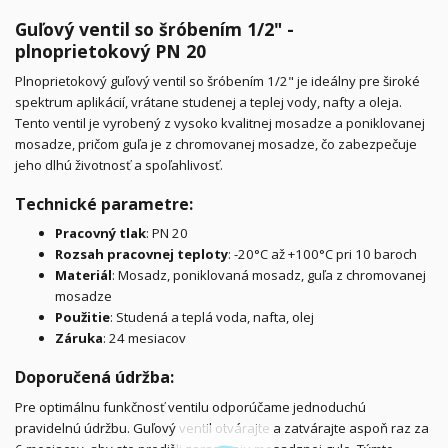
Guľový ventil so šróbením 1/2" -
plnoprietokový PN 20
Plnoprietokový guľový ventil so šróbením 1/2" je ideálny pre široké
spektrum aplikácií, vrátane studenej a teplej vody, nafty a oleja.
Tento ventil je vyrobený z vysoko kvalitnej mosadze a poniklovanej
mosadze, pričom guľa je z chromovanej mosadze, čo zabezpečuje
jeho dlhú životnosť a spoľahlivosť.
Technické parametre:
Pracovný tlak
: PN 20
Rozsah pracovnej teploty
: -20°C až +100°C pri 10 baroch
Materiál
: Mosadz, poniklovaná mosadz, guľa z chromovanej
mosadze
Použitie
: Studená a teplá voda, nafta, olej
Záruka
: 24 mesiacov
Doporučená údržba:
Pre optimálnu funkčnosť ventilu odporúčame jednoduchú
pravidelnú údržbu. Guľový ventil otvárajte a zatvárajte aspoň raz za