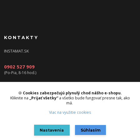
KONTAKTY
INSTAMAT.SK
0902 527 909
(Po-Pia, 8-16 hod.)
info@instamat.sk
🍪
Cookies zabezpečujú plynulý chod nášho e-shopu.
Kliknite na
„Prijať všetky“
a všetko bude fungovať presne tak, ako
má.
Viac na využitie cookies
Upravit sběr cookies.
Nastavenia
Súhlasím