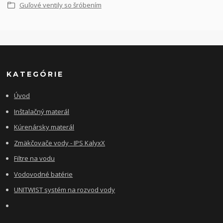
Guľové ventily so šróbením
KATEGÓRIE
Úvod
Inštalačný materál
Kúrenársky materál
Zmäkčovače vody - IPS KalyxX
Filtre na vodu
Vodovodné batérie
UNITWIST systém na rozvod vody