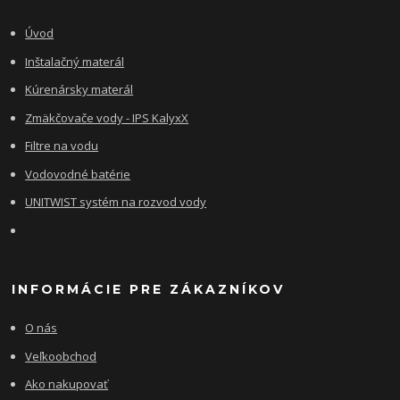
Úvod
Inštalačný materál
Kúrenársky materál
Zmäkčovače vody - IPS KalyxX
Filtre na vodu
Vodovodné batérie
UNITWIST systém na rozvod vody
INFORMÁCIE PRE ZÁKAZNÍKOV
O nás
Veľkoobchod
Ako nakupovať