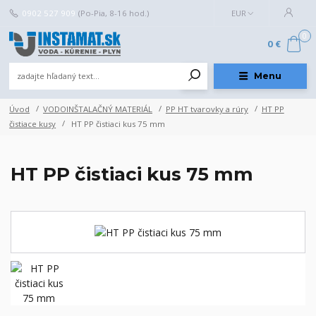
0902 527 909
(Po-Pia, 8-16 hod.)
EUR
0
0 €
Menu
Úvod
VODOINŠTALAČNÝ MATERIÁL
PP HT tvarovky a rúry
HT PP
čistiace kusy
HT PP čistiaci kus 75 mm
HT PP čistiaci kus 75 mm