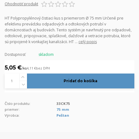
Ohodnotiť produkt
HT Polypropylénový čistiaci kus s priemerom Ø 75 mm Určené pre
efektívnu prevádzku odpadových a odtokových potrubí v
domácnostiach aj budovách. Tento systém je navrhnutý pre odpadové,
odtokové, pripojovacie, splaškové, dažďové a vetracie potrubia, ktoré
sú pripojené k vonkajšej kanalizácii. HT ...
celý popis
Dostupnosť
skladom
5,05 €
/
ks
4,11 €
bez DPH
Pridať do košíka
Číslo produktu:
33CK75
priemer:
75 mm
Výrobca:
Peštan