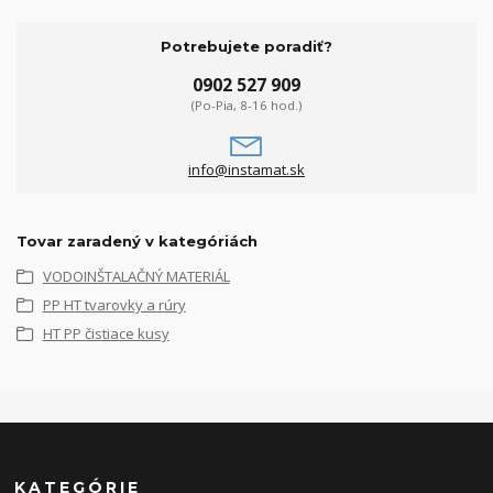
Potrebujete poradiť?
0902 527 909
(Po-Pia, 8-16 hod.)
info@instamat.sk
Tovar zaradený v kategóriách
VODOINŠTALAČNÝ MATERIÁL
PP HT tvarovky a rúry
HT PP čistiace kusy
KATEGÓRIE