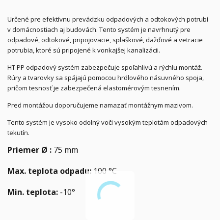
Určené pre efektívnu prevádzku odpadových a odtokových potrubí
v domácnostiach aj budovách. Tento systém je navrhnutý pre
odpadové, odtokové, pripojovacie, splaškové, dažďové a vetracie
potrubia, ktoré sú pripojené k vonkajšej kanalizácii.
HT PP odpadový systém zabezpečuje spoľahlivú a rýchlu montáž.
Rúry a tvarovky sa spájajú pomocou hrdlového násuvného spoja,
pričom tesnosť je zabezpečená elastomérovým tesnením.
Pred montážou doporučujeme namazať montážnym mazivom.
Tento systém je vysoko odolný voči vysokým teplotám odpadových
tekutín.
Priemer Ø :
75 mm
Max. teplota odpadu:
100 °C
Min. teplota:
-10°