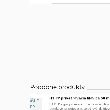
Podobné produkty
HT PP privetrávacia hlavica 50 
HT PP Polypropylénová privetrávacia hlav
odtokové, pripojovacie, splaškové, dažďové