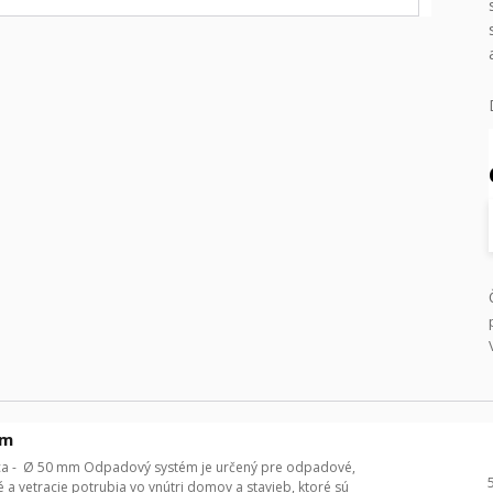
mm
ica - Ø 50 mm Odpadový systém je určený pre odpadové,
 a vetracie potrubia vo vnútri domov a stavieb, ktoré sú