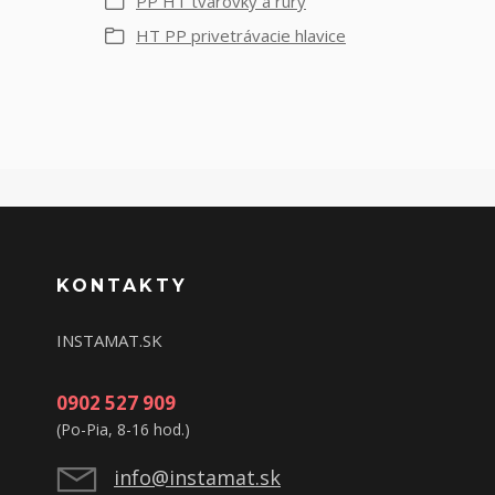
PP HT tvarovky a rúry
HT PP privetrávacie hlavice
KONTAKTY
INSTAMAT.SK
0902 527 909
(Po-Pia, 8-16 hod.)
info@instamat.sk