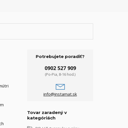
Potrebujete poradiť?
0902 527 909
(Po-Pia, 8-16 hod.)
nútri
info@instamat.sk
om
Tovar zaradený v
kategóriách
ch