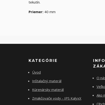
tekutín.
Priemer:
40 mm
KATEGÓRIE
INF
ZÁK
Úvod
O ná
Inštalačný materál
Veľk
Kúrenársky materál
Ako 
Zmäkčovače vody - IPS KalyxX
Obch