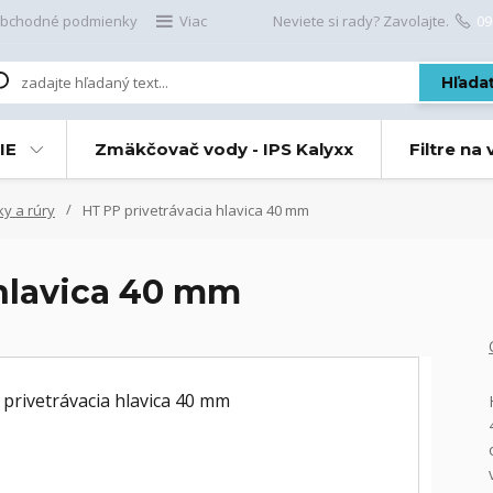
bchodné podmienky
Viac
Neviete si rady? Zavolajte.
09
Hľada
IE
Zmäkčovač vody - IPS Kalyxx
Filtre na
ky a rúry
HT PP privetrávacia hlavica 40 mm
 hlavica 40 mm