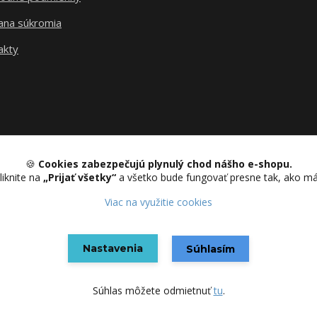
ana súkromia
akty
🍪
Cookies zabezpečujú plynulý chod nášho e-shopu.
liknite na
„Prijať všetky“
a všetko bude fungovať presne tak, ako m
Upravit sběr cookies.
Viac na využitie cookies
Nastavenia
Vytvorené na
Eshop-rychlo.sk
Súhlasím
Súhlas môžete odmietnuť
tu
.