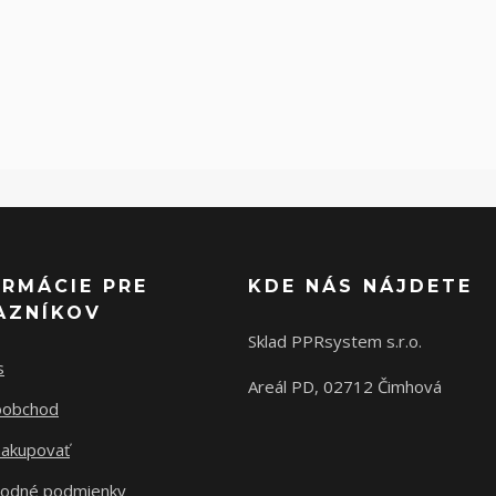
ORMÁCIE PRE
KDE NÁS NÁJDETE
AZNÍKOV
Sklad PPRsystem s.r.o.
s
Areál PD, 02712 Čimhová
oobchod
nakupovať
odné podmienky