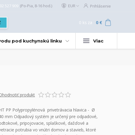
02 527 909
(Po-Pia, 8-16 hod.)
EUR
Prihlásenie
0
ks
za
0 €
ť
 vodu pod kuchynskú linku
Viac
Ohodnotiť produkt
HT PP Polypropylénová privetrávacia hlavica - Ø
40 mm Odpadový systém je určený pre odpadové,
odtokové, pripojovacie, splaškové, dažďové a
vetracie potrubia vo vnútri domov a stavieb, ktoré