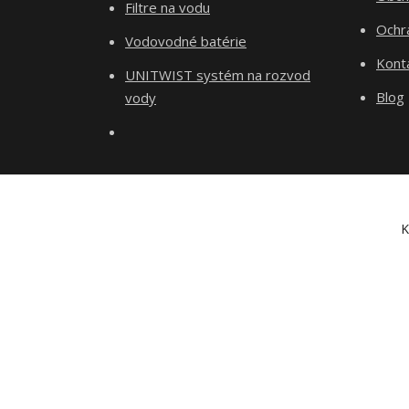
Filtre na vodu
Ochr
Vodovodné batérie
Kont
UNITWIST systém na rozvod
Blog
vody
K