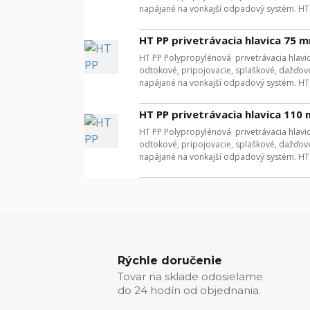
napájané na vonkajší odpadový systém. HT P
HT PP privetrávacia hlavica 75 
HT PP Polypropylénová privetrávacia hlav
odtokové, pripojovacie, splaškové, dažďové
napájané na vonkajší odpadový systém. HT P
HT PP privetrávacia hlavica 110
HT PP Polypropylénová privetrávacia hlav
odtokové, pripojovacie, splaškové, dažďové
napájané na vonkajší odpadový systém. HT P
Rýchle doručenie
Tovar na sklade odosielame
do 24 hodín od objednania.