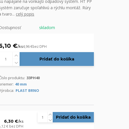
sú napájané na vonkajší odpadový systém. HT PP
systém zaručuje spoľahlivú a rýchlu montáž. Rúry
a tvaro...
celý popis
Dostupnosť
skladom
6,10 €
/
ks
4,96 €
bez DPH
Pridať do košíka
Číslo produktu:
33PH40
priemer:
40 mm
Výrobca:
PLAST BRNO
Pridať do košíka
6,30 €
/
ks
5,12 €
bez DPH