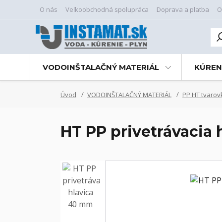
O nás
Veľkoobchodná spolupráca
Doprava a platba
O
VODOINŠTALAČNÝ MATERIÁL
KÚREN
Úvod
VODOINŠTALAČNÝ MATERIÁL
PP HT tvarov
HT PP privetrávacia