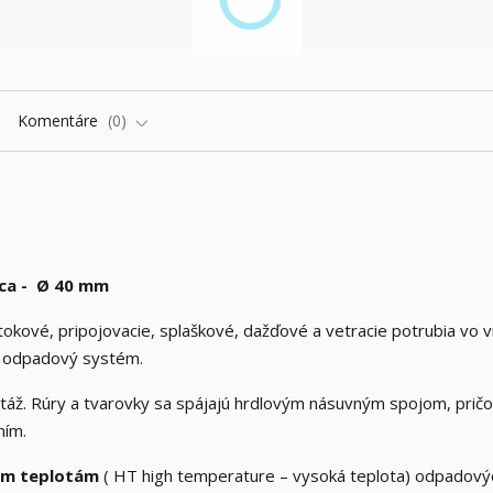
Komentáre
0
ica - Ø 40 mm
ové, pripojovacie, splaškové, dažďové a vetracie potrubia vo v
í odpadový systém.
táž. Rúry a tvarovky sa spájajú hrdlovým násuvným spojom, prič
ním.
kým teplotám
( HT high temperature – vysoká teplota) odpadový