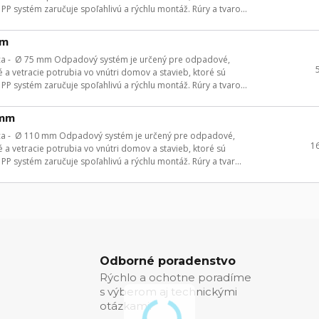
P systém zaručuje spoľahlivú a rýchlu montáž. Rúry a tvaro...
mm
ica - Ø 75 mm Odpadový systém je určený pre odpadové,
 a vetracie potrubia vo vnútri domov a stavieb, ktoré sú
P systém zaručuje spoľahlivú a rýchlu montáž. Rúry a tvaro...
 mm
ica - Ø 110 mm Odpadový systém je určený pre odpadové,
1
 a vetracie potrubia vo vnútri domov a stavieb, ktoré sú
P systém zaručuje spoľahlivú a rýchlu montáž. Rúry a tvar...
Odborné poradenstvo
Rýchlo a ochotne poradíme
s výberom aj technickými
otázkami.