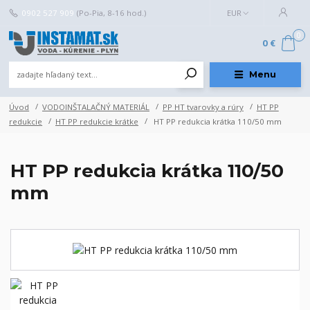
0902 527 909
(Po-Pia, 8-16 hod.)
EUR
0
0 €
Menu
Úvod
VODOINŠTALAČNÝ MATERIÁL
PP HT tvarovky a rúry
HT PP
redukcie
HT PP redukcie krátke
HT PP redukcia krátka 110/50 mm
HT PP redukcia krátka 110/50
mm