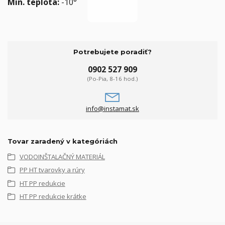
Min. teplota:
-10°
Potrebujete poradiť?
0902 527 909
(Po-Pia, 8-16 hod.)
info@instamat.sk
Tovar zaradený v kategóriách
VODOINŠTALAČNÝ MATERIÁL
PP HT tvarovky a rúry
HT PP redukcie
HT PP redukcie krátke