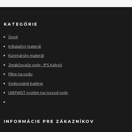
KATEGÓRIE
Úvod
Inštalačný materál
Kúrenársky materál
Zmäkčovače vody - IPS KalyxX
Filtre na vodu
Vodovodné batérie
UNITWIST systém na rozvod vody
INFORMÁCIE PRE ZÁKAZNÍKOV