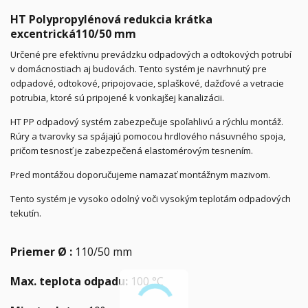
HT Polypropylénová redukcia krátka
excentrická110/50 mm
Určené pre efektívnu prevádzku odpadových a odtokových potrubí
v domácnostiach aj budovách. Tento systém je navrhnutý pre
odpadové, odtokové, pripojovacie, splaškové, dažďové a vetracie
potrubia, ktoré sú pripojené k vonkajšej kanalizácii.
HT PP odpadový systém zabezpečuje spoľahlivú a rýchlu montáž.
Rúry a tvarovky sa spájajú pomocou hrdlového násuvného spoja,
pričom tesnosť je zabezpečená elastomérovým tesnením.
Pred montážou doporučujeme namazať montážnym mazivom.
Tento systém je vysoko odolný voči vysokým teplotám odpadových
tekutín.
Priemer Ø :
110/50 mm
Max. teplota odpadu:
100 °C