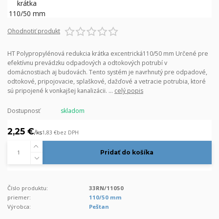
Ohodnotiť produkt
HT Polypropylénová redukcia krátka excentrická110/50 mm Určené pre
efektívnu prevádzku odpadových a odtokových potrubí v
domácnostiach aj budovách. Tento systém je navrhnutý pre odpadové,
odtokové, pripojovacie, splaškové, dažďové a vetracie potrubia, ktoré
sú pripojené k vonkajšej kanalizácii. ...
celý popis
Dostupnosť
skladom
2,25 €
/
ks
1,83 €
bez DPH
Pridať do košíka
Číslo produktu:
33RN/11050
priemer:
110/50 mm
Výrobca:
Peštan