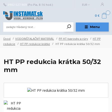
0902 527 909
(Po-Pia, 8-16 hod.)
EUR
0
0 €
Menu
Úvod
VODOINŠTALAČNÝ MATERIÁL
PP HT tvarovky a rúry
HT PP
redukcie
HT PP redukcie krátke
HT PP redukcia krátka 50/32 mm
HT PP redukcia krátka 50/32
mm