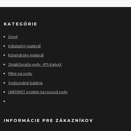
KATEGÓRIE
Úvod
Inštalačný materál
Kúrenársky materál
Zmäkčovače vody - IPS KalyxX
Filtre na vodu
Vodovodné batérie
UNITWIST systém na rozvod vody
INFORMÁCIE PRE ZÁKAZNÍKOV