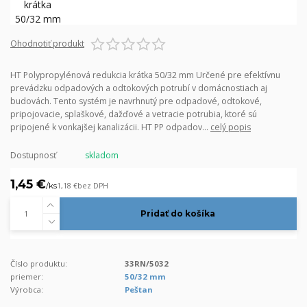
Ohodnotiť produkt
HT Polypropylénová redukcia krátka 50/32 mm Určené pre efektívnu
prevádzku odpadových a odtokových potrubí v domácnostiach aj
budovách. Tento systém je navrhnutý pre odpadové, odtokové,
pripojovacie, splaškové, dažďové a vetracie potrubia, ktoré sú
pripojené k vonkajšej kanalizácii. HT PP odpadov...
celý popis
Dostupnosť
skladom
1,45 €
/
ks
1,18 €
bez DPH
Pridať do košíka
Číslo produktu:
33RN/5032
priemer:
50/32 mm
Výrobca:
Peštan