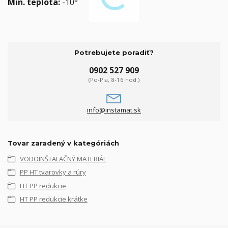
Min. teplota:
-10°
Potrebujete poradiť?
0902 527 909
(Po-Pia, 8-16 hod.)
info@instamat.sk
Tovar zaradený v kategóriách
VODOINŠTALAČNÝ MATERIÁL
PP HT tvarovky a rúry
HT PP redukcie
HT PP redukcie krátke