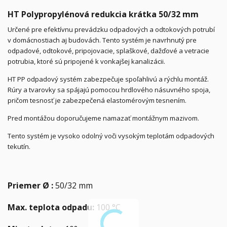
HT Polypropylénová redukcia krátka 50/32 mm
Určené pre efektívnu prevádzku odpadových a odtokových potrubí
v domácnostiach aj budovách. Tento systém je navrhnutý pre
odpadové, odtokové, pripojovacie, splaškové, dažďové a vetracie
potrubia, ktoré sú pripojené k vonkajšej kanalizácii.
HT PP odpadový systém zabezpečuje spoľahlivú a rýchlu montáž.
Rúry a tvarovky sa spájajú pomocou hrdlového násuvného spoja,
pričom tesnosť je zabezpečená elastomérovým tesnením.
Pred montážou doporučujeme namazať montážnym mazivom.
Tento systém je vysoko odolný voči vysokým teplotám odpadových
tekutín.
Priemer Ø :
50/32 mm
Max. teplota odpadu:
100 °C