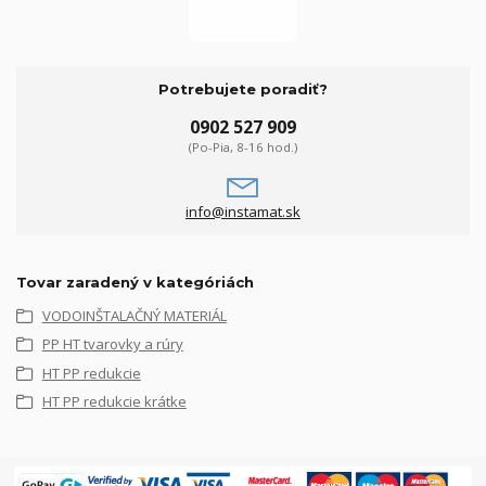
Potrebujete poradiť?
0902 527 909
(Po-Pia, 8-16 hod.)
info@instamat.sk
Tovar zaradený v kategóriách
VODOINŠTALAČNÝ MATERIÁL
PP HT tvarovky a rúry
HT PP redukcie
HT PP redukcie krátke