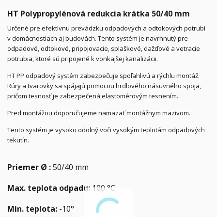
HT Polypropylénová redukcia krátka 50/40 mm
Určené pre efektívnu prevádzku odpadových a odtokových potrubí
v domácnostiach aj budovách. Tento systém je navrhnutý pre
odpadové, odtokové, pripojovacie, splaškové, dažďové a vetracie
potrubia, ktoré sú pripojené k vonkajšej kanalizácii.
HT PP odpadový systém zabezpečuje spoľahlivú a rýchlu montáž.
Rúry a tvarovky sa spájajú pomocou hrdlového násuvného spoja,
pričom tesnosť je zabezpečená elastomérovým tesnením.
Pred montážou doporučujeme namazať montážnym mazivom.
Tento systém je vysoko odolný voči vysokým teplotám odpadových
tekutín.
Priemer Ø :
50/40 mm
Max. teplota odpadu:
100 °C
Min. teplota:
-10°