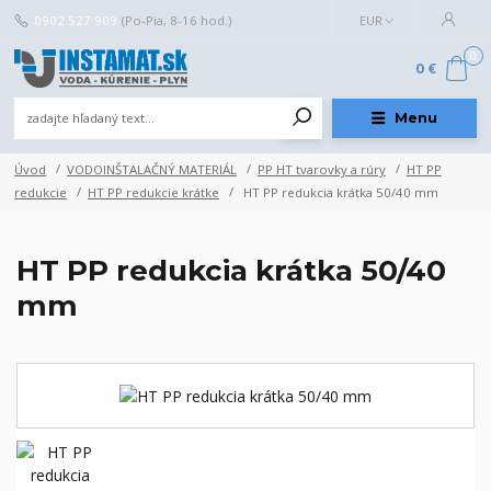
0902 527 909
(Po-Pia, 8-16 hod.)
EUR
0
0 €
Menu
Úvod
VODOINŠTALAČNÝ MATERIÁL
PP HT tvarovky a rúry
HT PP
redukcie
HT PP redukcie krátke
HT PP redukcia krátka 50/40 mm
HT PP redukcia krátka 50/40
mm