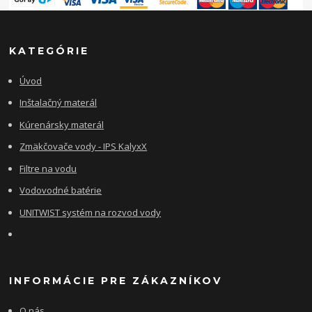
KATEGÓRIE
Úvod
Inštalačný materál
Kúrenársky materál
Zmäkčovače vody - IPS KalyxX
Filtre na vodu
Vodovodné batérie
UNITWIST systém na rozvod vody
INFORMÁCIE PRE ZÁKAZNÍKOV
O nás