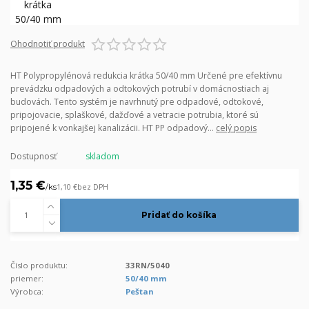
Ohodnotiť produkt
HT Polypropylénová redukcia krátka 50/40 mm Určené pre efektívnu
prevádzku odpadových a odtokových potrubí v domácnostiach aj
budovách. Tento systém je navrhnutý pre odpadové, odtokové,
pripojovacie, splaškové, dažďové a vetracie potrubia, ktoré sú
pripojené k vonkajšej kanalizácii. HT PP odpadový...
celý popis
Dostupnosť
skladom
1,35 €
/
ks
1,10 €
bez DPH
Pridať do košíka
Číslo produktu:
33RN/5040
priemer:
50/40 mm
Výrobca:
Peštan