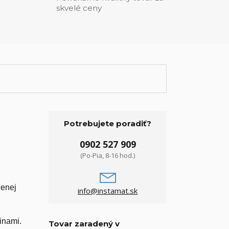
skvelé ceny
Potrebujete poradiť?
0902 527 909
(Po-Pia, 8-16 hod.)
denej
info@instamat.sk
inami.
Tovar zaradený v