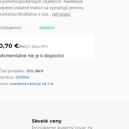
a poľnohospodárskych objektoch. Návlekové
tepelne izolačné trubice sa vyznačujú jemnou
poréznou štruktúrou s uza...
celý popis
Dostupnosť
skladom
0,70 €
/
m
0,57 €
bez DPH
Momentálne nie je k dispozícii
Číslo produktu:
IZO 28x9
Výrobca:
IZOflex
cena:
uvedená cena je za 1 m
Skvelé ceny
Ponúkame kvalitný tovar za