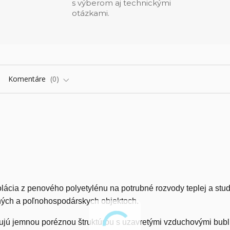
s výberom aj technickými
otázkami.
Komentáre
0
olácia z penového polyetylénu na potrubné rozvody teplej a stu
lných a poľnohospodárskych objektoch.
čujú jemnou poréznou štruktúrou s uzavretými vzduchovými bubl