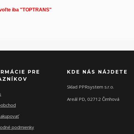
e voľte iba "TOPTRANS"
ORMÁCIE PRE
KDE NÁS NÁJDETE
AZNÍKOV
Sklad PPRsystem s.r.o.
s
Areál PD, 02712 Čimhová
oobchod
nakupovať
odné podmienky