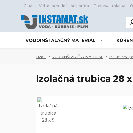
O nás
Veľkoobchodná spolupráca
Doprava a platba
O
VODOINŠTALAČNÝ MATERIÁL
KÚREN
Úvod
VODOINŠTALAČNÝ MATERIÁL
Izolácie na p
Izolačná trubica 28 