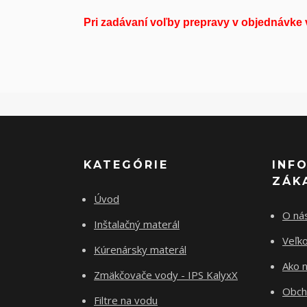
Pri zadávaní voľby prepravy v objednávk
KATEGÓRIE
INF
ZÁK
Úvod
O ná
Inštalačný materál
Veľk
Kúrenársky materál
Ako 
Zmäkčovače vody - IPS KalyxX
Obch
Filtre na vodu