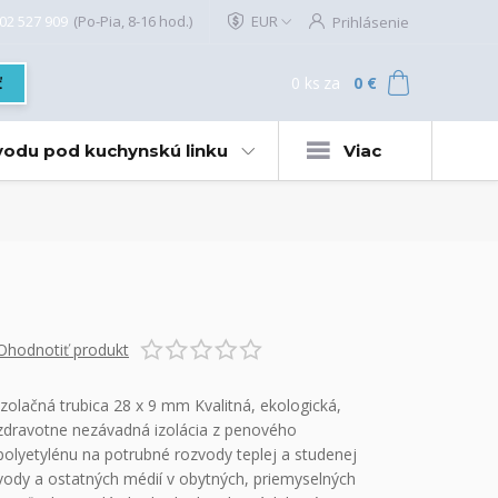
02 527 909
(Po-Pia, 8-16 hod.)
EUR
Prihlásenie
0
ks
za
0 €
ť
 vodu pod kuchynskú linku
Viac
Ohodnotiť produkt
Izolačná trubica 28 x 9 mm Kvalitná, ekologická,
zdravotne nezávadná izolácia z penového
polyetylénu na potrubné rozvody teplej a studenej
vody a ostatných médií v obytných, priemyselných