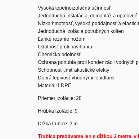
Vysoká tepelnoizolačná účinnosť
Jednoduchá inštalácia, demontáž a opätovné 
Nízka hmotnosť, vysoká poddajnosť a elastici
Jednoduchá izolácia potrubných kolien
Ľahké rezanie nožom
Odolnosť proti navĺhaniu
Chemická odolnosť
Ochrana portubia proti kondenzácii vodných p
Schopnosť tlmiť akustické efekty
Dobrá lepivosť vhodnými lepidlami
Materiál: LD
PE
Priemer Izolácie: 2
8
Hrúbka Izolácie: 9
Dľžka trubice:
2 m
Trubica predávame len s dĺžkou 2 metre, v 