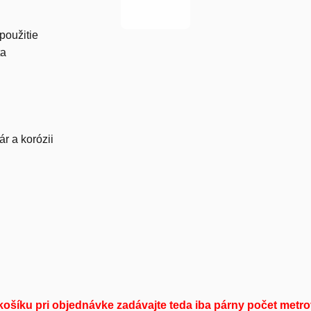
použitie
ta
ár a korózii
košíku pri objednávke zadávajte teda iba párny počet metro