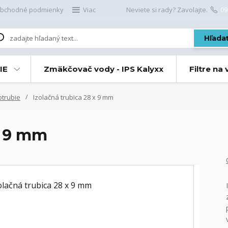
bchodné podmienky
Viac
Neviete si rady? Zavolajte.
09
Hľada
IE
Zmäkčovač vody - IPS Kalyxx
Filtre na
otrubie
Izolačná trubica 28 x 9 mm
x 9 mm