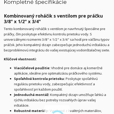
Kompletné špecifikácie
Kombinovaný roháčik s ventilom pre práčku
3/8" x 1/2" x 3/4"
Tento kombinovaný roháčik s ventilom je navrhnutý špeciálne pre
práčky, čím poskytuje efektívnu kontrolu prietoku vody. S
univerzálnymi rozmermi 3/8" x 1/2" x 3/4" sa hodí pre väčšinu typov
práčok. Jeho kompaktný dizajn zabezpečuje jednoduchú inštaláciu a
bezproblémovú integráciu do vašej existujúcej vodoinštalačnej siete.
Kľúčové vlastnosti:
Viacúčelové použitie:
Vhodné pre domáce aj komerčné
aplikácie, ideálne pre optimalizáciu práčkového systému.
Spoľahlivá kontrola prietoku:
Poskytuje spoľahlivú
reguláciu prietoku vody, zabezpečujúc efektívnosť a
spoľahlivosť pri každom použití.
Jednoduchá montáž:
Kompaktný dizajn umožňuje ľahkú a
rýchlu inštaláciu bez potreby rozsiahlych úprav vašej
inštalácie.
Robustné materiály:
Vyrobené z kvalitných materiálov,