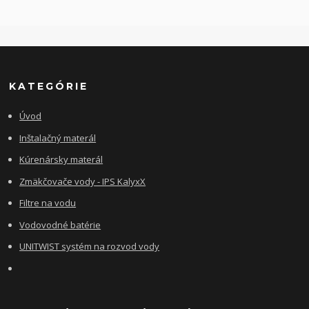
KATEGÓRIE
Úvod
Inštalačný materál
Kúrenársky materál
Zmäkčovače vody - IPS KalyxX
Filtre na vodu
Vodovodné batérie
UNITWIST systém na rozvod vody