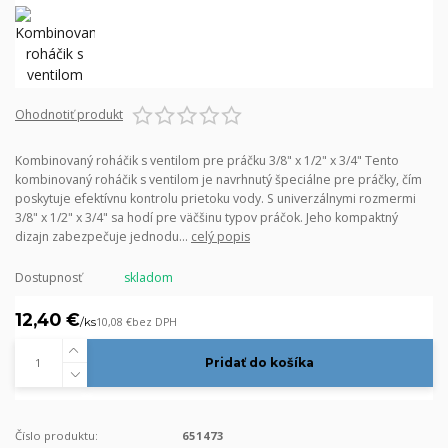
Ohodnotiť produkt
Kombinovaný roháčik s ventilom pre práčku 3/8" x 1/2" x 3/4" Tento
kombinovaný roháčik s ventilom je navrhnutý špeciálne pre práčky, čím
poskytuje efektívnu kontrolu prietoku vody. S univerzálnymi rozmermi
3/8" x 1/2" x 3/4" sa hodí pre väčšinu typov práčok. Jeho kompaktný
dizajn zabezpečuje jednodu...
celý popis
Dostupnosť
skladom
12,40 €
/
ks
10,08 €
bez DPH
Pridať do košíka
Číslo produktu:
651473