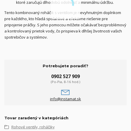
ktoré zaručujú dlhodobú odolnosť a minimálnu údržbu.
Tento kombinovaný roháčik s ventilom je nevyhnutným doplnkom
pre každého, kto hľadá spoľahlivé a efektívne riešenie pre
pripojenie práčky. S jeho pomocou môžete očakávať bezproblémový
a kontrolovaný prietok vody, čo prispieva k dlhšej životnosti vašich
spotrebičov a systémov.
Potrebujete poradiť?
0902 527 909
(Po-Pia, 8-16 hod.)
info@instamat.sk
Tovar zaradený v kategóriách
Rohové ventily, roháčiky