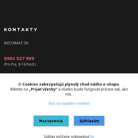
KONTAKTY
INSTAMAT.SK
0902 527 909
(Po-Pia, 8-16 hod.)
info@instamat.sk
🍪
Cookies zabezpečujú plynulý chod nášho e-shopu.
Kliknite na
„Prijať všetky“
a všetko bude fungovať presne tak, ako
má.
Viac na využitie cookies
Upravit sběr cookies.
Nastavenia
Súhlasím
Vytvorené na
Eshop-rychlo.sk
Súhlas môžete odmietnuť
tu
.