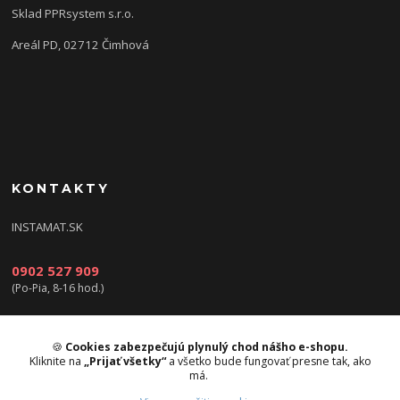
Sklad PPRsystem s.r.o.
Areál PD, 02712 Čimhová
KONTAKTY
INSTAMAT.SK
0902 527 909
(Po-Pia, 8-16 hod.)
info@instamat.sk
🍪
Cookies zabezpečujú plynulý chod nášho e-shopu.
Kliknite na
„Prijať všetky“
a všetko bude fungovať presne tak, ako
má.