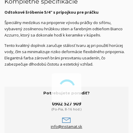
Kompletné špecifikácie
Odtokové šróbenie 5/4" s prípojkou pre práčku
Špeciálny medzikus na pripojenie vývodu práčky do sifónu,
vybavený zosilnenou hrúbkou stien a farebným odtieňom Bianco
Azzurro, ktorý sa dokonale hodí k keramike v kúpeľni.
Tento kvalitný doplnok zaručuje stálosť tvaru aj pri použití horúcej
vody, čím sa minimalizuje riziko deformácie flexibilného pripojenia.
Elegantná farba zároveň bráni presvitaniu usadenín, čo
zabezpečuje dlhodobú čistotu a estetický vzhľad.
Potrebujete poradiť?
0902 527 909
(Po-Pia, 8-16 hod.)
info@instamat.sk