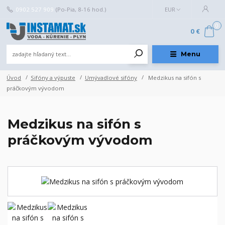
0902 527 909
(Po-Pia, 8-16 hod.)
EUR
0
0 €
Menu
Úvod
Sifóny a výpuste
Umývadlové sifóny
Medzikus na sifón s
práčkovým vývodom
Medzikus na sifón s
práčkovým vývodom