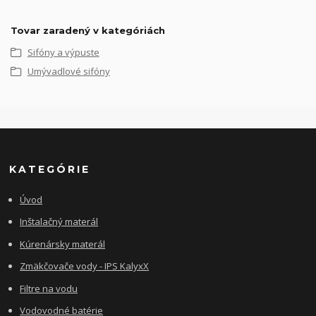
Tovar zaradený v kategóriách
Sifóny a výpuste
Umývadlové sifóny
KATEGÓRIE
Úvod
Inštalačný materál
Kúrenársky materál
Zmäkčovače vody - IPS KalyxX
Filtre na vodu
Vodovodné batérie