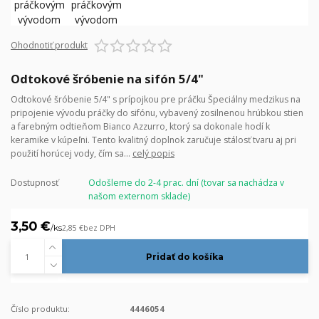
Ohodnotiť produkt
Odtokové šróbenie na sifón 5/4"
Odtokové šróbenie 5/4" s prípojkou pre práčku Špeciálny medzikus na
pripojenie vývodu práčky do sifónu, vybavený zosilnenou hrúbkou stien
a farebným odtieňom Bianco Azzurro, ktorý sa dokonale hodí k
keramike v kúpeľni. Tento kvalitný doplnok zaručuje stálosť tvaru aj pri
použití horúcej vody, čím sa...
celý popis
Dostupnosť
Odošleme do 2-4 prac. dní (tovar sa nachádza v
našom externom sklade)
3,50 €
/
ks
2,85 €
bez DPH
Pridať do košíka
Číslo produktu:
4446054