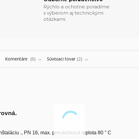
Rýchlo a ochotne poradíme
s výberom aj technickými
otázkami.
Komentáre
0
Súvisiaci tovar
2
rovná.
štaláciu ., PN 16, max. prevádzková teplota 80 ° C