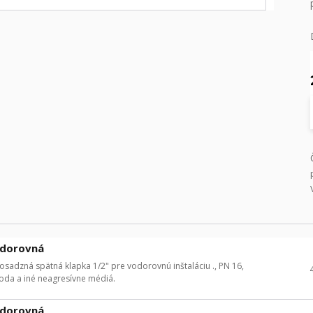
odorovná
adzná spätná klapka 1/2" pre vodorovnú inštaláciu ., PN 16,
voda a iné neagresívne médiá.
odorovná