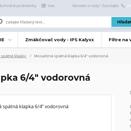
bchodné podmienky
Viac
Neviete si rady? Zavolajte.
09
Hľada
IE
Zmäkčovač vody - IPS Kalyxx
Filtre na
spätné klapky
Mosadzná spätná klapka 6/4" vodorovná
apka 6/4" vodorovná