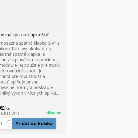
dzná spätná klapka 6/4"
mosazná spätná klapka 6/4" s
ákom Táto vysokokvalitná
dzná spätná klapka je
hnutá s plavákom a pružinou,
možňuje jej použitie pre zvislú
odorovnú inštaláciu. Je
hnutá pre robustnosť a
nosť, splňuje prísne
myselné normy a poskytuje
hlivý výkon v rôznych apliká...
 €
/
ks
skladom
5 €
bez DPH
Pridať do košíka