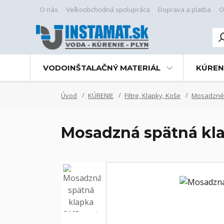
O nás
Veľkoobchodná spolupráca
Doprava a platba
O
VODOINŠTALAČNÝ MATERIÁL
KÚREN
Úvod
KÚRENIE
Filtre, Klapky, Koše
Mosadzné 
Mosadzná spätná kl