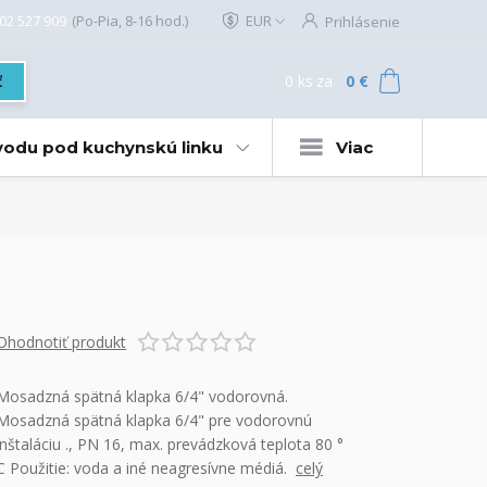
02 527 909
(Po-Pia, 8-16 hod.)
EUR
Prihlásenie
0
ks
za
0 €
ť
 vodu pod kuchynskú linku
Viac
Ohodnotiť produkt
Mosadzná spätná klapka 6/4" vodorovná.
Mosadzná spätná klapka 6/4" pre vodorovnú
inštaláciu ., PN 16, max. prevádzková teplota 80 °
C Použitie: voda a iné neagresívne médiá.
celý