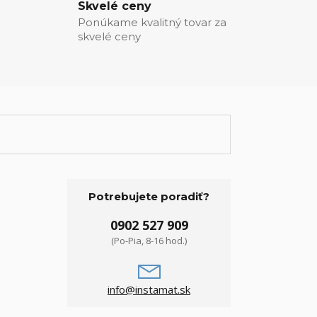
Skvelé ceny
Ponúkame kvalitný tovar za
skvelé ceny
Potrebujete poradiť?
0902 527 909
(Po-Pia, 8-16 hod.)
info@instamat.sk