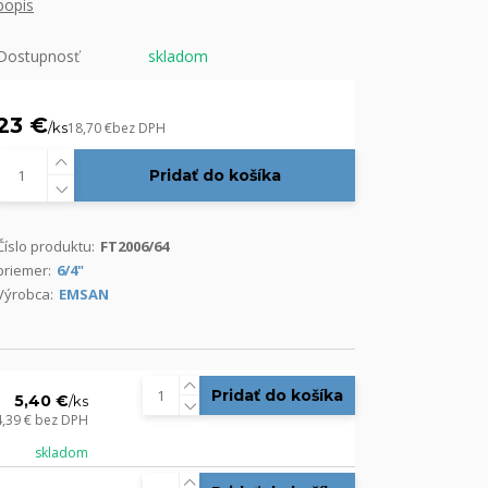
popis
Dostupnosť
skladom
23 €
/
ks
18,70 €
bez DPH
Pridať do košíka
Číslo produktu:
FT2006/64
priemer:
6/4"
Výrobca:
EMSAN
Pridať do košíka
5,40 €
/
ks
4,39 €
bez DPH
skladom