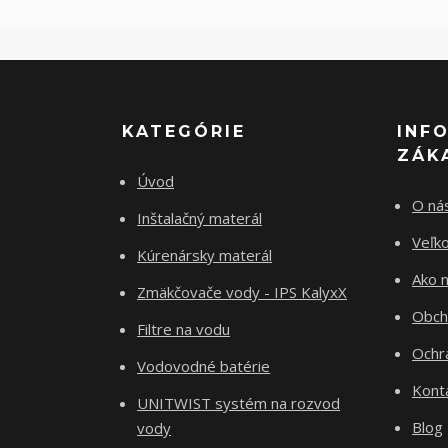
KATEGÓRIE
INF
ZÁK
Úvod
O ná
Inštalačný materál
Veľk
Kúrenársky materál
Ako 
Zmäkčovače vody - IPS KalyxX
Obch
Filtre na vodu
Ochr
Vodovodné batérie
Kont
UNITWIST systém na rozvod
Blog
vody