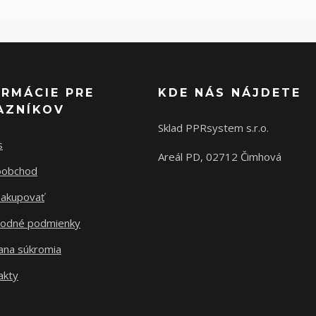
ORMÁCIE PRE
KDE NÁS NÁJDETE
AZNÍKOV
Sklad PPRsystem s.r.o.
s
Areál PD, 02712 Čimhová
oobchod
nakupovať
odné podmienky
ana súkromia
akty