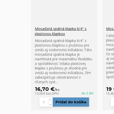
Mosadzná spätná klapka 6/4" s
Mosa
plastovou klapkou
Celo
plav
Mosadzná spätná klapka 6/4" s
mosa
plastovou klapkou s pružinou pre
navr
zvislú aj vodorovnú inštaláciu Táto
čo u
mosadzná spätná klapka je
aj v
navrhnutá pre maximálnu flexibilitu
navr
a spoľahlivosť. Vďaka plastovej
odol
klapke s pružinou je vhodná pre
prie
zvislú aj vodorovnú inštaláciu, čím
spoľa
zabezpečuje všestrannosť v
rôznych syst...
16,70 €
19
/
ks
do 3 dní
13,58 €
bez DPH
15,4
Pridať do košíka