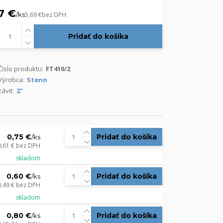
7 €
/
ks
5,69 €
bez DPH
Pridať do košíka
Číslo produktu:
FT410/2
Výrobca:
Steno
závit:
2"
0,75 €
Pridať do košíka
/
ks
0,61 €
bez DPH
skladom
0,60 €
Pridať do košíka
/
ks
0,49 €
bez DPH
skladom
0,80 €
Pridať do košíka
/
ks