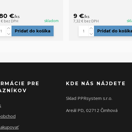
,80 €
9 €
/
ks
/
ks
skladom
sk
2 €
bez DPH
7,32 €
bez DPH
Pridať do košíka
Pridať do košík
ORMÁCIE PRE
KDE NÁS NÁJDETE
AZNÍKOV
Sklad PPRsystem s.r.o.
s
Areál PD, 02712 Čimhová
oobchod
nakupovať