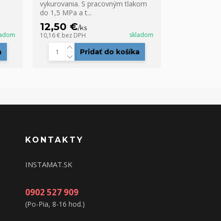
vykurovania. S pracovným tlakom
do 1,5 MPa a t...
12,50 €
/
ks
ladom
skladom
10,16 €
bez DPH
a
Pridať do košíka
KONTAKTY
INSTAMAT.SK
0902 527 909
(Po-Pia, 8-16 hod.)