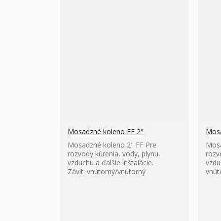
Mosadzné koleno FF 2"
Mosa
Mosadzné koleno 2" FF Pre
Mosa
rozvody kúrenia, vody, plynu,
rozv
vzduchu a ďalšie inštalácie.
vzduc
Závit: vnútorný/vnútorný
vnút