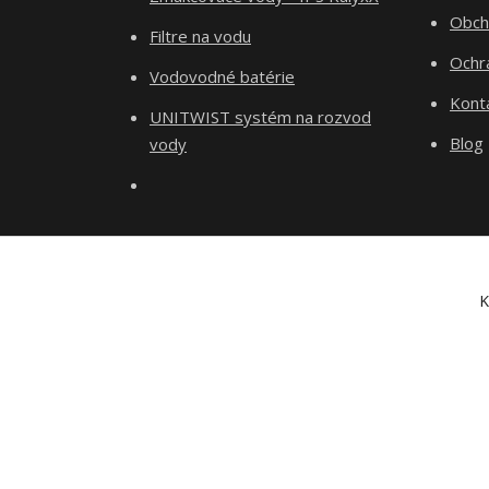
Obch
Filtre na vodu
Ochr
Vodovodné batérie
Kont
UNITWIST systém na rozvod
Blog
vody
K