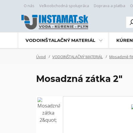
O nás
Veľkoobchodná spolupráca
Doprava a platba
O
VODOINŠTALAČNÝ MATERIÁL
KÚREN
Úvod
VODOINŠTALAČNÝ MATERIÁL
Mosadzné fit
Mosadzná zátka 2"