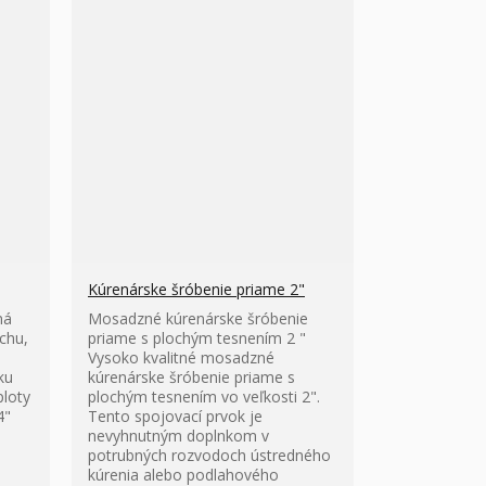
Kúrenárske šróbenie priame 2"
ná
Mosadzné kúrenárske šróbenie
chu,
priame s plochým tesnením 2 "
h
Vysoko kvalitné mosadzné
ku
kúrenárske šróbenie priame s
ploty
plochým tesnením vo veľkosti 2".
4"
Tento spojovací prvok je
nevyhnutným doplnkom v
potrubných rozvodoch ústredného
kúrenia alebo podlahového