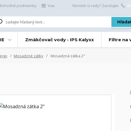
bchodné podmienky
Viac
Neviete si rady? Zavolajte.
09
Hľada
IE
Zmäkčovač vody - IPS Kalyxx
Filtre na
ingy
Mosadzné zátky
Mosadzná zátka 2"