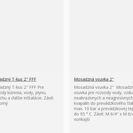
dzný T-kus 2" FFF
Mosadzná vsuvka 2"
dzný T-kus 2" FFF Pre
Mosadzná vsuvka 2" Mosadz
ody kúrenia, vody, plynu,
vsuvka pre rozvody vody, vzdu
hu a ďalšie inštalácie. Závit:
neabrazívnych a neagresívnyc
orný
kvapalín do prevádzkového tla
max. 10 bar a prevádzkovej te
do 95 ° C. Závit: M 6/4" x M 6/
vonkajší