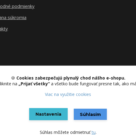
odné podmienky
ana súkromia
akty
🍪
Cookies zabezpečujú plynulý chod nášho e-shopu.
liknite na
„Prijať všetky“
a všetko bude fungovať presne tak, ako m
Upravit sběr cookies.
Viac na využitie cookies
Nastavenia
Vytvorené na
Eshop-rychlo.sk
Súhlasím
Súhlas môžete odmietnuť
tu
.