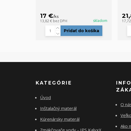
17 €
21
/
ks
skladom
13,82 €
bez DPH
17,7
Pridať do košíka
KATEGÓRIE
INF
ZÁK
Úvod
O ná
Inštalačný materál
Veľk
Kúrenársky materál
Ako 
Zmäkčovače vody - IPS KalyxX