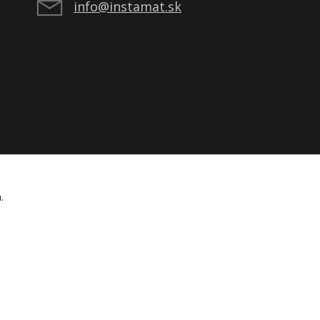
info@instamat.sk
á.