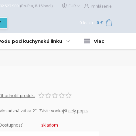
02 527 909
(Po-Pia, 8-16 hod.)
EUR
Prihlásenie
0
ks
za
0 €
ť
 vodu pod kuchynskú linku
Viac
Ohodnotiť produkt
Mosadzná zátka 2" Závit: vonkajší
celý popis
Dostupnosť
skladom