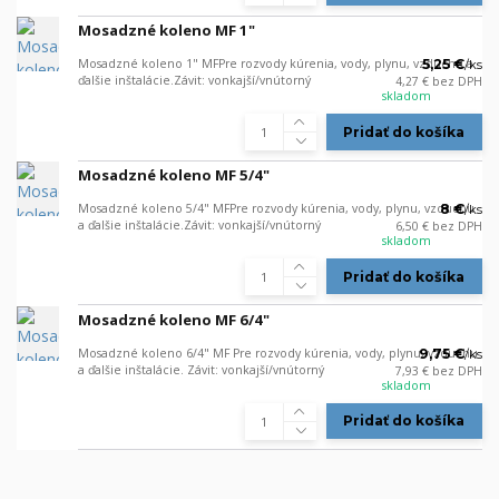
Mosadzné koleno MF 1"
Mosadzné koleno 1" MFPre rozvody kúrenia, vody, plynu, vzduchu a
5,25 €
/
ks
ďalšie inštalácie.Závit: vonkajší/vnútorný
4,27 €
bez DPH
skladom
Pridať do košíka
Mosadzné koleno MF 5/4"
Mosadzné koleno 5/4" MFPre rozvody kúrenia, vody, plynu, vzduchu
8 €
/
ks
a ďalšie inštalácie.Závit: vonkajší/vnútorný
6,50 €
bez DPH
skladom
Pridať do košíka
Mosadzné koleno MF 6/4"
Mosadzné koleno 6/4" MF Pre rozvody kúrenia, vody, plynu, vzduchu
9,75 €
/
ks
a ďalšie inštalácie. Závit: vonkajší/vnútorný
7,93 €
bez DPH
skladom
Pridať do košíka