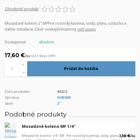
Ohodnotiť produkt
Mosadzné koleno 2" MFPre rozvody kúrenia, vody, plynu, vzduchu a
ďalšie inštalácie.Závit: vonkajší/vnútorný
celý popis
Dostupnosť
skladom
17,60 €
/
ks
14,31 €
bez DPH
Pridať do košíka
Číslo produktu:
402/2
Výrobca:
SOBIME
závit:
2"
Podobné produkty
Mosadzné koleno MF 1/4"
Mosadzné koleno 1/4" MF Pre rozvody kúrenia, vody, plynu, vzduchu
1,10 €
/
ks