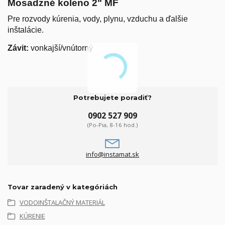
Mosadzné koleno 2" MF
Pre rozvody kúrenia, vody, plynu, vzduchu a ďalšie
inštalácie.
Závit:
vonkajší/vnútorný
Potrebujete poradiť?
0902 527 909
(Po-Pia, 8-16 hod.)
info@instamat.sk
Tovar zaradený v kategóriách
VODOINŠTALAČNÝ MATERIÁL
KÚRENIE