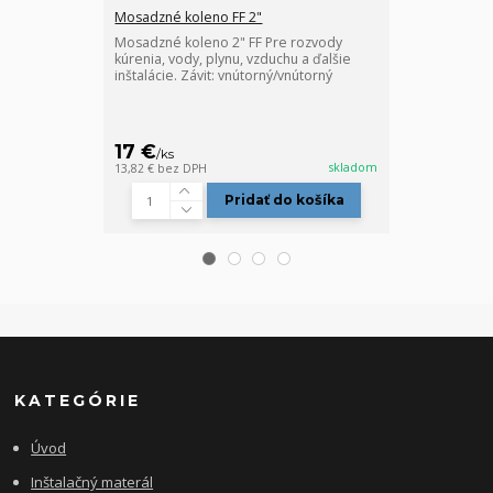
Mosadzné koleno FF 2"
Mosadzný T-ku
Mosadzné koleno 2" FF Pre rozvody
Mosadzný T-ku
kúrenia, vody, plynu, vzduchu a ďalšie
kúrenia, vody,
inštalácie. Závit: vnútorný/vnútorný
inštalácie. Záv
17 €
21,80 €
/
ks
/
ks
skladom
13,82 €
bez DPH
17,72 €
bez DP
Pridať do košíka
KATEGÓRIE
Úvod
Inštalačný materál