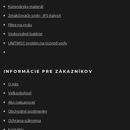
Kúrenársky materál
Zmäkčovače vody - IPS KalyxX
Filtre na vodu
Vodovodné batérie
UNITWIST systém na rozvod vody
INFORMÁCIE PRE ZÁKAZNÍKOV
O nás
Veľkoobchod
Ako nakupovať
Obchodné podmienky
Ochrana súkromia
Kontakty