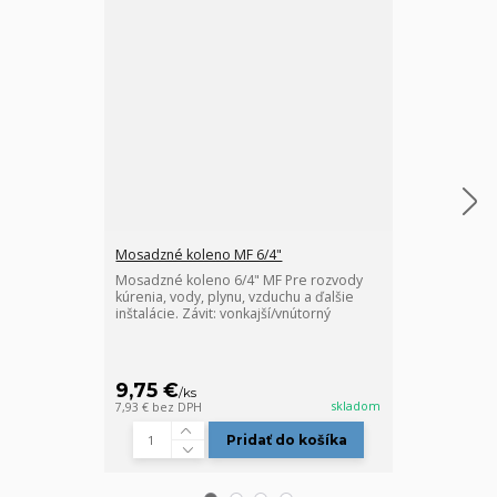
Mosadzné koleno MF 6/4"
Mosadzný T-ku
Mosadzné koleno 6/4" MF Pre rozvody
Mosadzný T-ku
kúrenia, vody, plynu, vzduchu a ďalšie
kúrenia, vody,
inštalácie. Závit: vonkajší/vnútorný
inštalácie.Závi
9,75 €
12 €
/
ks
/
ks
skladom
7,93 €
bez DPH
9,76 €
bez DPH
Pridať do košíka