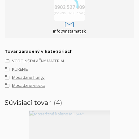
0902 527 909
(Po-Pia, 8-16 hod.)
info@instamat.sk
Tovar zaradený v kategóriách
VODOINŠTALAČNÝ MATERIÁL
KÚRENIE
Mosadzné fitingy
Mosadzné viečka
Súvisiaci tovar
4