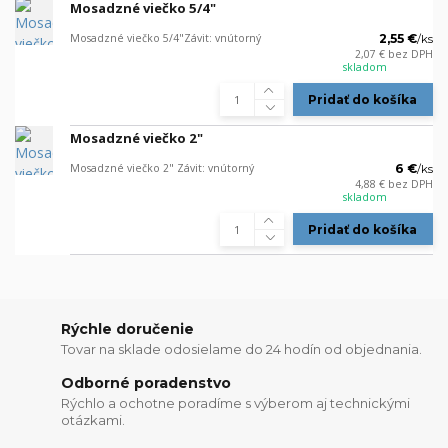
Mosadzné viečko 5/4"
Mosadzné viečko 5/4"Závit: vnútorný
2,55 €
/
ks
2,07 €
bez DPH
skladom
Pridať do košíka
Mosadzné viečko 2"
Mosadzné viečko 2" Závit: vnútorný
6 €
/
ks
4,88 €
bez DPH
skladom
Pridať do košíka
Rýchle doručenie
Tovar na sklade odosielame do 24 hodín od objednania.
Odborné poradenstvo
Rýchlo a ochotne poradíme s výberom aj technickými
otázkami.