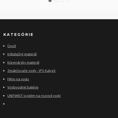
KATEGÓRIE
Úvod
Inštalačný materál
Kúrenársky materál
Zmäkčovače vody - IPS KalyxX
Filtre na vodu
Vodovodné batérie
UNITWIST systém na rozvod vody