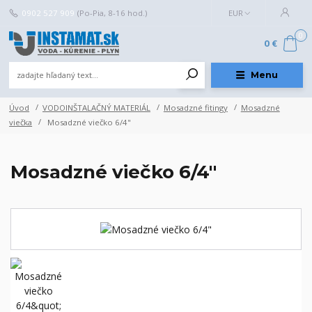
0902 527 909
(Po-Pia, 8-16 hod.)
EUR
0
0 €
Menu
Úvod
VODOINŠTALAČNÝ MATERIÁL
Mosadzné fitingy
Mosadzné
viečka
Mosadzné viečko 6/4"
Mosadzné viečko 6/4"