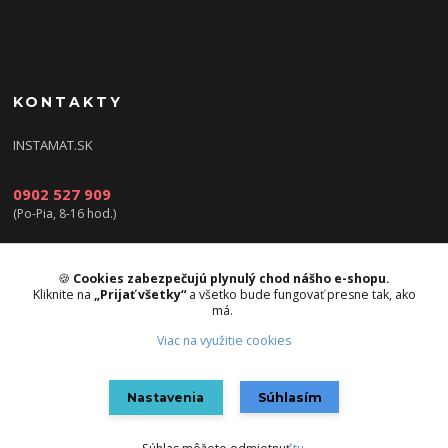
KONTAKTY
INSTAMAT.SK
0902 527 909
(Po-Pia, 8-16 hod.)
info@instamat.sk
🍪
Cookies zabezpečujú plynulý chod nášho e-shopu.
Kliknite na
„Prijať všetky“
a všetko bude fungovať presne tak, ako
má.
Viac na využitie cookies
Upravit sběr cookies.
Nastavenia
Súhlasím
Vytvorené na
Eshop-rychlo.sk