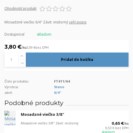
Ohodnotiť produkt
Mosadzné viečko 6/4" Závit: vnútorný
celý popis
Dostupnosť
skladom
3,80 €
/
ks
3,09 €
bez DPH
Pridať do košíka
Číslo produktu:
FT411/64
Výrobca:
Steno
závit:
6/4"
Podobné produkty
Mosadzné viečko 3/8"
Mosadzné viečko 3/8" Závit: vnútorný
0,65 €
/
ks
0,53 €
bez DPH
skladom