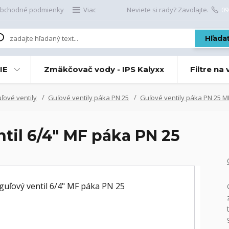
bchodné podmienky
Viac
Neviete si rady? Zavolajte.
09
Hľada
IE
Zmäkčovač vody - IPS Kalyxx
Filtre na
ové ventily
Guľové ventily páka PN 25
Guľové ventily páka PN 25 M
til 6/4" MF páka PN 25