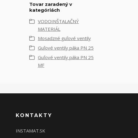
Tovar zaradený v
kategóriách
VODOINŠTALAČNÝ
MATERIÁL
Mosadzné guľové ventily
Guľové ventily páka PN 25
Guľové ventily páka PN 25
MF
KONTAKTY
INSTAMAT.SK