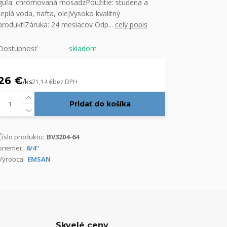
guľa: chrómovaná mosadzPoužitie: studená a
teplá voda, nafta, olejVysoko kvalitný
produkt!Záruka: 24 mesiacov Odp...
celý popis
Dostupnosť
skladom
26 €
/
ks
21,14 €
bez DPH
Pridať do košíka
Číslo produktu:
BV3204-64
priemer:
6/4"
Výrobca:
EMSAN
Skvelé ceny