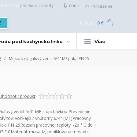
02 527 909
(Po-Pia, 8-16 hod.)
EUR
Prihlásenie
0
ks
za
0 €
ť
 vodu pod kuchynskú linku
Viac
F
Mosadzný guľový ventil 6/4" MF páka PN 25
Ohodnotiť produkt
Guľový ventil 6/4" MF s upchávkou Prevedenie
závitov: vonkajší / vnútorný 6/4" (MF)Pracovný
tlak: PN 25Rozsah pracovnej teploty: -20 ° C do +
95 ° CMateriál: mosadz, poniklovaná mosadz,