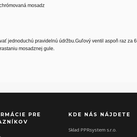
: chrómovaná mosadz
ať jednoduchú pravidelnú údržbu.Guľový ventil aspoň raz za 6
arastaniu mosadznej gule.
ORMÁCIE PRE
KDE NÁS NÁJDETE
AZNÍKOV
Sklad PPRsystem s.r.o.