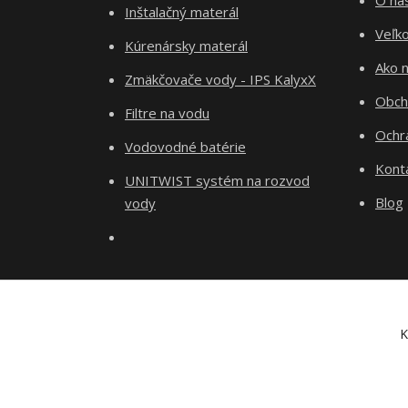
O ná
Inštalačný materál
Veľk
Kúrenársky materál
Ako 
Zmäkčovače vody - IPS KalyxX
Obch
Filtre na vodu
Ochr
Vodovodné batérie
Kont
UNITWIST systém na rozvod
Blog
vody
K