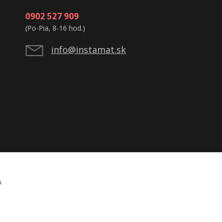
0902 527 909
(Po-Pia, 8-16 hod.)
info@instamat.sk
á.