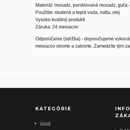
Materiál: mosadz, poniklovaná mosadz, guľa
Použitie: studená a teplá voda, nafta, olej
Vysoko kvalitný produkt!
Záruka: 24 mesiacov
Odporúčanie (údržba) - doporučujeme vykonáv
mesiacov otvorte a zatvorte. Zamedzíte tým z
KATEGÓRIE
INF
ZÁK
Úvod