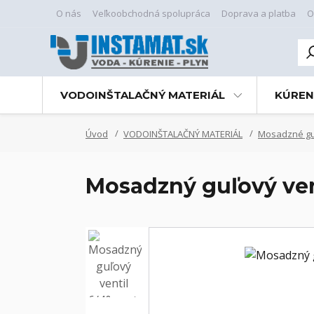
O nás
Veľkoobchodná spolupráca
Doprava a platba
O
VODOINŠTALAČNÝ MATERIÁL
KÚREN
Úvod
VODOINŠTALAČNÝ MATERIÁL
Mosadzné guľ
Mosadzný guľový ven