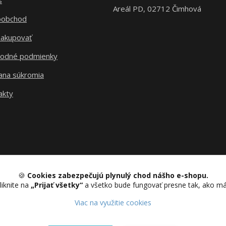
s
Areál PD, 02712 Čimhová
oobchod
nakupovať
odné podmienky
ana súkromia
akty
🍪
Cookies zabezpečujú plynulý chod nášho e-shopu.
liknite na
„Prijať všetky“
a všetko bude fungovať presne tak, ako m
Upravit sběr cookies.
Viac na využitie cookies