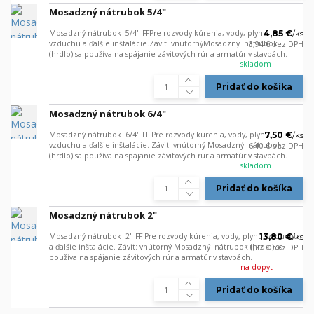
Mosadzný nátrubok 5/4"
Mosadzný nátrubok 5/4" FFPre rozvody kúrenia, vody, plynu,
4,85 €
/
ks
vzduchu a ďalšie inštalácie.Závit: vnútornýMosadzný nátrubok
3,94 €
bez DPH
(hrdlo) sa používa na spájanie závitových rúr a armatúr v stavbách.
skladom
Pridať do košíka
Mosadzný nátrubok 6/4"
Mosadzný nátrubok 6/4" FF Pre rozvody kúrenia, vody, plynu,
7,50 €
/
ks
vzduchu a ďalšie inštalácie. Závit: vnútorný Mosadzný nátrubok
6,10 €
bez DPH
(hrdlo) sa používa na spájanie závitových rúr a armatúr v stavbách.
skladom
Pridať do košíka
Mosadzný nátrubok 2"
Mosadzný nátrubok 2" FF Pre rozvody kúrenia, vody, plynu, vzduchu
13,80 €
/
ks
a ďalšie inštalácie. Závit: vnútorný Mosadzný nátrubok (hrdlo) sa
11,22 €
bez DPH
používa na spájanie závitových rúr a armatúr v stavbách.
na dopyt
Pridať do košíka