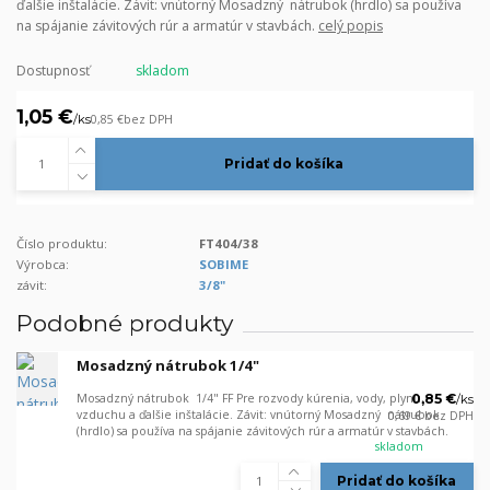
ďalšie inštalácie. Závit: vnútorný Mosadzný nátrubok (hrdlo) sa používa
na spájanie závitových rúr a armatúr v stavbách.
celý popis
Dostupnosť
skladom
1,05 €
/
ks
0,85 €
bez DPH
Pridať do košíka
Číslo produktu:
FT404/38
Výrobca:
SOBIME
závit:
3/8"
Podobné produkty
Mosadzný nátrubok 1/4"
Mosadzný nátrubok 1/4" FF Pre rozvody kúrenia, vody, plynu,
0,85 €
/
ks
vzduchu a ďalšie inštalácie. Závit: vnútorný Mosadzný nátrubok
0,69 €
bez DPH
(hrdlo) sa používa na spájanie závitových rúr a armatúr v stavbách.
skladom
Pridať do košíka