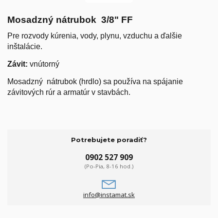
Mosadzný nátrubok 3/8" FF
Pre rozvody kúrenia, vody, plynu, vzduchu a ďalšie
inštalácie.
Závit:
vnútorný
M
osadzný nátrubok (hrdlo) sa používa na spájanie
závitových rúr a armatúr
v stavbách
.
Potrebujete poradiť?
0902 527 909
(Po-Pia, 8-16 hod.)
info@instamat.sk