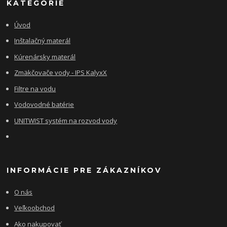
KATEGÓRIE
Úvod
Inštalačný materál
Kúrenársky materál
Zmäkčovače vody - IPS KalyxX
Filtre na vodu
Vodovodné batérie
UNITWIST systém na rozvod vody
INFORMÁCIE PRE ZÁKAZNÍKOV
O nás
Veľkoobchod
Ako nakupovať