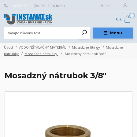
0902 527 909
(Po-Pia, 8-16 hod.)
EUR
0
0 €
Menu
Úvod
VODOINŠTALAČNÝ MATERIÁL
Mosadzné fitingy
Mosadzné
nátrubky
Mosadzné nátrubky
Mosadzný nátrubok 3/8"
Mosadzný nátrubok 3/8"