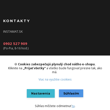
KONTAKTY
INSTAMAT.SK
0902 527 909
(Po-Pia, 8-16 hod.)
info@instamat.sk
🍪
Cookies zabezpečujú plynulý chod nášho e-shopu.
Kliknite na
„Prijať všetky“
a všetko bude fungovať presne tak, ako
má.
Viac na využitie cookies
Upravit sběr cookies.
Nastavenia
Súhlasím
Vytvorené na
Eshop-rychlo.sk
Súhlas môžete odmietnuť
tu
.