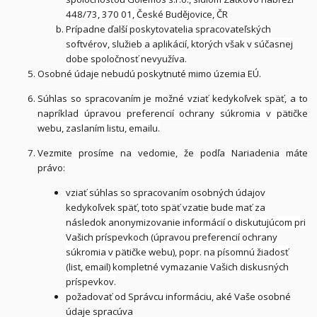
448/73, 370 01, České Budějovice, ČR
Prípadne ďalší poskytovatelia spracovateľských
softvérov, služieb a aplikácií, ktorých však v súčasnej
dobe spoločnosť nevyužíva.
Osobné údaje
nebudú
poskytnuté mimo územia EÚ.
Súhlas so spracovaním je možné vziať kedykoľvek späť, a to
napríklad úpravou preferencií ochrany súkromia v pätičke
webu, zaslaním listu, emailu.
Vezmite prosíme na vedomie, že podľa Nariadenia máte
právo:
vziať súhlas so spracovaním osobných údajov
kedykoľvek späť, toto späť vzatie bude mať za
následok
anonymizovanie informácií o diskutujúcom pri
Vašich príspevkoch (úpravou preferencií ochrany
súkromia v pätičke webu), popr. na písomnú žiadosť
(list, email) kompletné vymazanie Vašich diskusných
príspevkov.
požadovať od Správcu informáciu, aké Vaše osobné
údaje spracúva