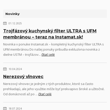
Novinky
01.12.2025
Trojfázový kuchynský filter ULTRA s UFM
membránou – teraz na Instamat.sk!
Novinka v ponuke Instamat.sk – kompletný kuchynský filter ULTRA s
UFM membránou Do našej ponuky pribudla exkluzívna novinka z
dielne USTM – trojfázov...
čítať celé
10.04.2024
Nerezový vlnovec
Nerezový vlnovec je jedným z tých produktov, ktoré sa často
prehliadajú, ale jeho využitie môže byť prekvapivo široké a užitočné.
Od domácností až po ...
čítať celé
18.07.2024