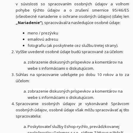
v súvislosti so spracovaním osobných údajov a voľnom
pohybe týchto údajov a o zrušení smernice 95/46/ES
(všeobecné nariadenie o ochrane osobných údajov) (ďalej len
„Nariadenie“
), spracovával/a nasledujúce osobné údaje:
meno / prezývku
emailovú adresu
fotografiu (ak poskytnete cez službu tretej strany).
Vyššie uvedené osobné údaje budú spracované za účelom:
zobrazenie diskusných príspevkov a komentárov na
webe s informáciami o diskutujúcom.
Súhlas na spracovanie udeľujete po dobu
10 rokov
a to za
účelom:
zobrazenie diskusných príspevkov a komentárov na
webe s informáciami o diskutujúcom.
Spracovanie osobných údajov je vykonávané Správcom
osobných údajov, osobné údaje však môžu spracovávať aj títo
spracovatelia:
Poskytovateľ služby Eshop-rychlo, prevádzkovanej
spoločnosťou Golemos s.r.o., sídlom Zátkovo nábřeží