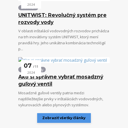
2024
UNITWIST
UNITWIST: Revolučný systém pre
rozvody vody
V oblasti inštalácií vodovodných rozvodov prichádza
na trh inovátívny systém UNITWIST, ktorý mení
pravidlá hry. Jeho unikátna kombinácia technológií
p...
07
11
Guľové ventily
2024
Ako si správne vybrať mosadzný
guľový ventil
Mosadzné guľové ventily patria medzi
najdôležitejšie prvky v inštaláciách vodovodných,
vykurovacích alebo plynových systémov.
Zobraziť všetky články