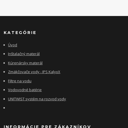
KATEGÓRIE
Úvod
Inštalačný materál
Kúrenársky materál
Zmäkčovače vody - IPS KalyxX
Filtre na vodu
Vodovodné batérie
UNITWIST systém na rozvod vody
INFORMÁCIE PRE ZÁKAZNÍKOV