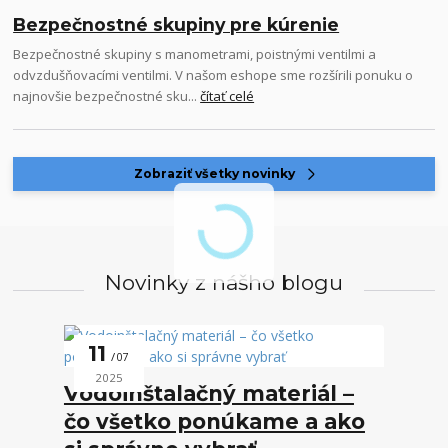
Bezpečnostné skupiny pre kúrenie
Bezpečnostné skupiny s manometrami, poistnými ventilmi a
odvzdušňovacími ventilmi. V našom eshope sme rozšírili ponuku o
najnovšie bezpečnostné sku...
čítať celé
Zobraziť všetky novinky
Novinky z nášho blogu
11
07
2025
Vodoinštalačný materiál –
čo všetko ponúkame a ako