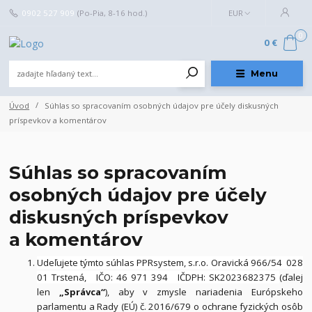
0902 527 909
(Po-Pia, 8-16 hod.)
EUR
0
0 €
Menu
Úvod
Súhlas so spracovaním osobných údajov pre účely diskusných
príspevkov a komentárov
Súhlas so spracovaním
osobných údajov pre účely
diskusných príspevkov
a komentárov
Udeľujete týmto súhlas PPRsystem, s.r.o. Oravická 966/54 028
01 Trstená, IČO: 46 971 394 IČDPH: SK2023682375
(ďalej
len
„Správca“
), aby v zmysle nariadenia Európskeho
parlamentu a Rady (EÚ) č. 2016/679 o ochrane fyzických osôb