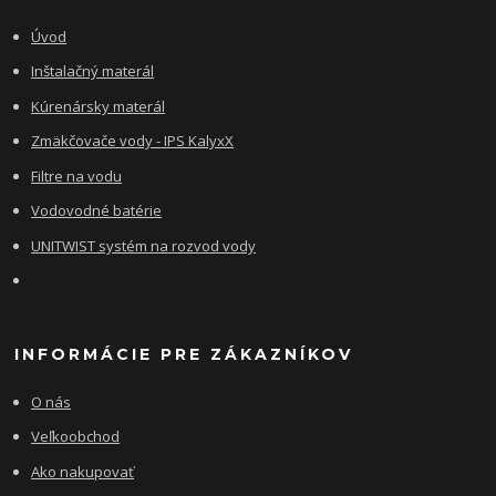
Úvod
Inštalačný materál
Kúrenársky materál
Zmäkčovače vody - IPS KalyxX
Filtre na vodu
Vodovodné batérie
UNITWIST systém na rozvod vody
INFORMÁCIE PRE ZÁKAZNÍKOV
O nás
Veľkoobchod
Ako nakupovať