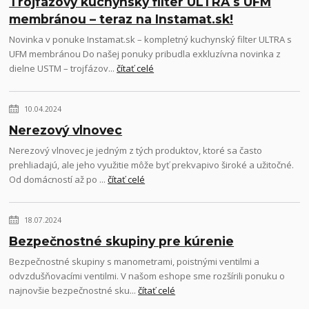
Trojfázový kuchynský filter ULTRA s UFM
membránou – teraz na Instamat.sk!
Novinka v ponuke Instamat.sk – kompletný kuchynský filter ULTRA s
UFM membránou Do našej ponuky pribudla exkluzívna novinka z
dielne USTM – trojfázov...
čítať celé
10.04.2024
Nerezový vlnovec
Nerezový vlnovec je jedným z tých produktov, ktoré sa často
prehliadajú, ale jeho využitie môže byť prekvapivo široké a užitočné.
Od domácností až po ...
čítať celé
18.07.2024
Bezpečnostné skupiny pre kúrenie
Bezpečnostné skupiny s manometrami, poistnými ventilmi a
odvzdušňovacími ventilmi. V našom eshope sme rozšírili ponuku o
najnovšie bezpečnostné sku...
čítať celé