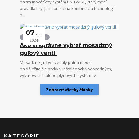
na trh inovátívny systém UNITWIST, ktorý mení
pravidlá hry. Jeho unikátna kombinácia technológií
p...
07
11
Guľové ventily
2024
Ako si správne vybrať mosadzný
guľový ventil
Mosadzné guľové ventily patria medzi
najdôležitejšie prvky v inštaláciách vodovodných,
vykurovacích alebo plynových systémov.
Zobraziť všetky články
KATEGÓRIE