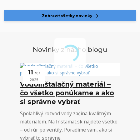
Zobraziť všetky novinky
Novinky z nášho blogu
11
07
2025
Vodoinštalačný materiál –
čo všetko ponúkame a ako
si správne vybrať
Spoľahlivý rozvod vody začína kvalitným
materiálom. Na Instamat.sk nájdete všetko
– od rúr po ventily. Poradíme vám, ako si
vybrať to správne.