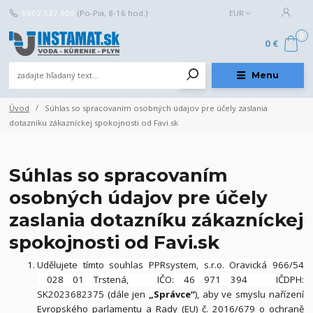
0902 527 909
(Po-Pia, 8-16 hod.)
EUR
0
0 €
Menu
Úvod
Súhlas so spracovaním osobných údajov pre účely zaslania
dotazníku zákazníckej spokojnosti od Favi.sk
Súhlas so spracovaním
osobných údajov pre účely
zaslania dotazníku zákazníckej
spokojnosti od Favi.sk
Udělujete tímto souhlas PPRsystem, s.r.o. Oravická 966/54
028 01 Trstená, IČO: 46 971 394 IČDPH:
SK2023682375
(dále jen
„Správce“
), aby ve smyslu nařízení
Evropského parlamentu a Rady (EU) č. 2016/679 o ochraně