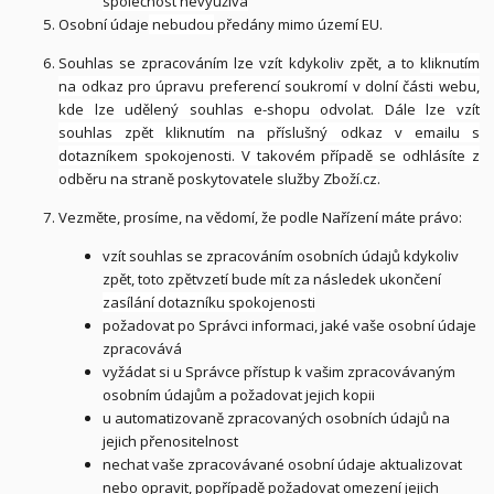
společnost nevyužívá
Osobní údaje
nebudou
předány mimo území EU.
Souhlas se zpracováním lze vzít kdykoliv zpět, a to
kliknutím
na odkaz pro úpravu preferencí soukromí v dolní části webu,
kde lze udělený souhlas e-shopu odvolat. Dále lze vzít
souhlas zpět kliknutím na příslušný odkaz v emailu s
dotazníkem spokojenosti. V takovém případě se odhlásíte z
odběru na straně poskytovatele služby Zboží.cz
.
Vezměte, prosíme, na vědomí, že podle Nařízení máte právo:
vzít souhlas se zpracováním osobních údajů kdykoliv
zpět, toto zpětvzetí bude mít za následek
ukončení
zasílání dotazníku spokojenosti
požadovat po Správci informaci, jaké vaše osobní údaje
zpracovává
vyžádat si u Správce přístup k vašim zpracovávaným
osobním údajům a požadovat jejich kopii
u automatizovaně zpracovaných osobních údajů na
jejich přenositelnost
nechat vaše zpracovávané osobní údaje aktualizovat
nebo opravit, popřípadě požadovat omezení jejich