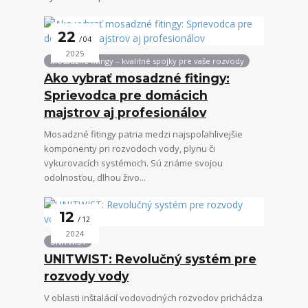
22
04
2025
Mosadzné fitingy – kvalitné spojky pre vaše rozvody
Ako vybrať mosadzné fitingy:
Sprievodca pre domácich
majstrov aj profesionálov
Mosadzné fitingy patria medzi najspoľahlivejšie
komponenty pri rozvodoch vody, plynu či
vykurovacích systémoch. Sú známe svojou
odolnosťou, dlhou živo...
12
12
2024
UNITWIST
UNITWIST: Revolučný systém pre
rozvody vody
V oblasti inštalácií vodovodných rozvodov prichádza