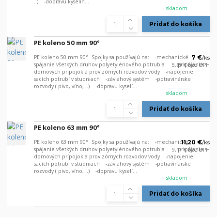
..) -dopravu kyselín...
skladom
Pridať do košíka
PE koleno 50 mm 90°
PE koleno 50 mm 90° Spojky sa používajú na: -mechanické
7 €
/
ks
spájanie všetkých druhov polyetylénového potrubia -pripájanie
5,69 €
bez DPH
domových prípojok a provizórnych rozvodov vody -napojenie
sacích potrubí v studniach -závlahový systém -potravinárske
rozvody ( pivo, víno, ..) -dopravu kyselí...
skladom
Pridať do košíka
PE koleno 63 mm 90°
PE koleno 63 mm 90° Spojky sa používajú na: -mechanické
11,20 €
/
ks
spájanie všetkých druhov polyetylénového potrubia -pripájanie
9,11 €
bez DPH
domových prípojok a provizórnych rozvodov vody -napojenie
sacích potrubí v studniach -závlahový systém -potravinárske
rozvody ( pivo, víno, ..) -dopravu kyselí...
skladom
Pridať do košíka