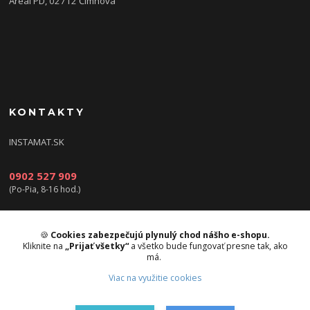
Areál PD, 02712 Čimhová
KONTAKTY
INSTAMAT.SK
0902 527 909
(Po-Pia, 8-16 hod.)
info@instamat.sk
🍪
Cookies zabezpečujú plynulý chod nášho e-shopu.
Kliknite na
„Prijať všetky“
a všetko bude fungovať presne tak, ako
má.
Viac na využitie cookies
Upravit sběr cookies.