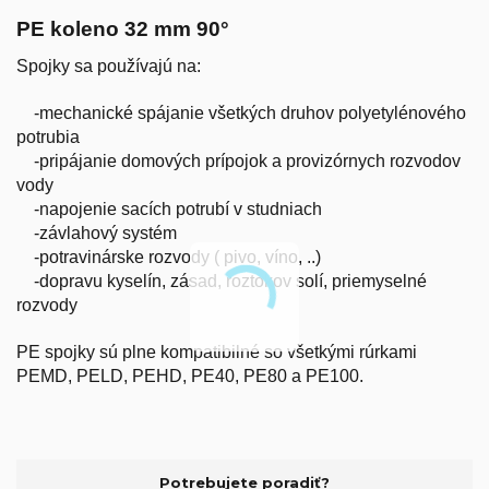
PE koleno 32 mm 90°
Spojky sa používajú na:
-mechanické spájanie všetkých druhov polyetylénového
potrubia
-pripájanie domových prípojok a provizórnych rozvodov
vody
-napojenie sacích potrubí v studniach
-závlahový systém
-potravinárske rozvody ( pivo, víno, ..)
-dopravu kyselín, zásad, roztokov solí, priemyselné
rozvody
PE spojky sú plne kompatibilné so všetkými rúrkami
PEMD, PELD, PEHD, PE40, PE80 a PE100.
Potrebujete poradiť?