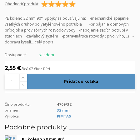
Ohodnotiť produkt
PE koleno 32 mm 90° Spojky sa používajú na: -mechanické spájanie
všetkých druhov polyetylénového potrubia -pripájanie domových
prípojok a provizórnych rozvodov vody -napojenie sacích potrubí v
studniach -závlahový systém -potravinárske rozvody ( pivo, víno, ..) -
dopravu kyselí...
celý popis
Dostupnosť
skladom
2,55 €
/
ks
2,07 €
bez DPH
Pridať do košíka
Číslo produktu:
4709/32
priemer:
32 mm
Výrobca:
PIMTAS
Podobné produkty
PE koleno 20 mm 90°