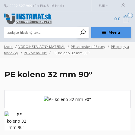
0902 527 909
(Po-Pia, 8-16 hod.)
EUR
0
0 €
Menu
Úvod
VODOINŠTALAČNÝ MATERIÁL
PE tvarovky a PE rúry
PE spojky a
tvarovky
PE kolená 90°
PE koleno 32 mm 90°
PE koleno 32 mm 90°