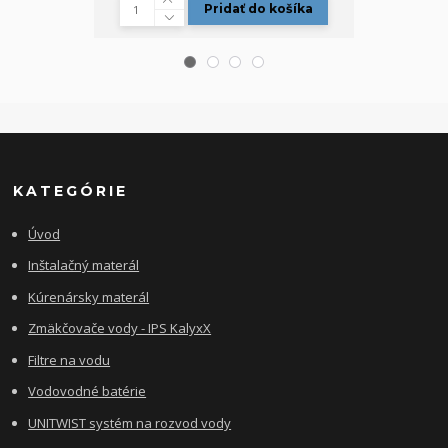
Pridať do košíka
KATEGÓRIE
Úvod
Inštalačný materál
Kúrenársky materál
Zmäkčovače vody - IPS KalyxX
Filtre na vodu
Vodovodné batérie
UNITWIST systém na rozvod vody