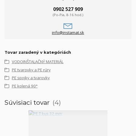
0902 527 909
(Po-Pia, 8-16 hod.)
info@instamat.sk
Tovar zaradený v kategóriách
VODOINŠTALAČNÝ MATERIÁL
PE tvarovky a PE rúry
PE spojky a tvarovky
PE kolená 90°
Súvisiaci tovar
4