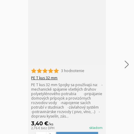
3 hodnotenie
PE T kus 32 mm
PE spojka 32 
PE T kus 32 mm Spojky sa používajú na: -
PE spojka 32 
mechanické spájanie všetkých druhov
používajú na:
polyetylénového potrubia -pripájanie
prípojok a pr
domových prípojok a provizórnych
-napojenie sa
rozvodov vody -napojenie sacích
kompletitáciu
potrubí v studniach -závlahový systém
potravinárske r
-potravinárske rozvody ( pivo, víno, ..) -
dopravu kyselí
dopravu kyselín, zás...
priemyselné ro
3,40 €
2,55 €
/
ks
/
ks
skladom
2,76 €
bez DPH
2,07 €
bez DPH