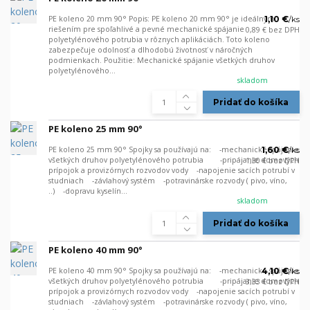
PE koleno 20 mm 90° Popis: PE koleno 20 mm 90° je ideálnym
1,10 €
/
ks
riešením pre spoľahlivé a pevné mechanické spájanie
0,89 €
bez DPH
polyetylénového potrubia v rôznych aplikáciách. Toto koleno
zabezpečuje odolnosť a dlhodobú životnosť v náročných
podmienkach. Použitie: Mechanické spájanie všetkých druhov
polyetylénového...
skladom
Pridať do košíka
PE koleno 25 mm 90°
PE koleno 25 mm 90° Spojky sa používajú na: -mechanické spájanie
1,60 €
/
ks
všetkých druhov polyetylénového potrubia -pripájanie domových
1,30 €
bez DPH
prípojok a provizórnych rozvodov vody -napojenie sacích potrubí v
studniach -závlahový systém -potravinárske rozvody ( pivo, víno,
..) -dopravu kyselín...
skladom
Pridať do košíka
PE koleno 40 mm 90°
PE koleno 40 mm 90° Spojky sa používajú na: -mechanické spájanie
4,10 €
/
ks
všetkých druhov polyetylénového potrubia -pripájanie domových
3,33 €
bez DPH
prípojok a provizórnych rozvodov vody -napojenie sacích potrubí v
studniach -závlahový systém -potravinárske rozvody ( pivo, víno,