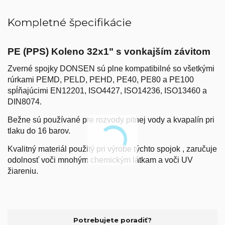
Kompletné špecifikácie
PE (PPS) Koleno 32x1"
s vonkajším závitom
Zverné spojky DONSEN sú plne kompatibilné so všetkými
rúrkami PEMD, PELD, PEHD, PE40, PE80 a PE100
spĺňajúcimi EN12201, ISO4427, ISO14236, ISO13460 a
DIN8074.
Bežne sú používané pre rozvody pitnej vody a kvapalín pri
tlaku do 16 barov.
Kvalitný materiál použitý pri výrobe týchto spojok , zaručuje
odolnosť voči mnohým chemickým látkam a voči UV
žiareniu.
Potrebujete poradiť?