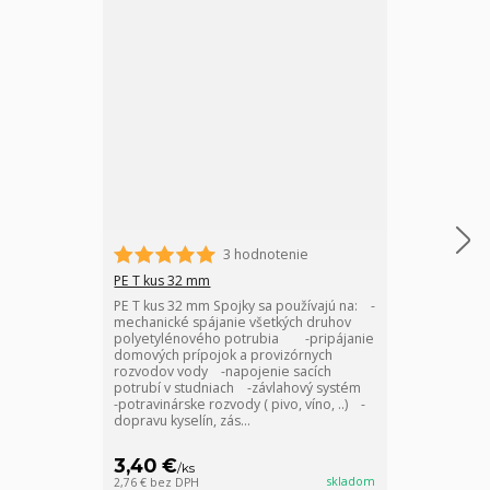
3 hodnotenie
PE T kus 32 mm
PE spojka 32 
PE T kus 32 mm Spojky sa používajú na: -
PE spojka 32 
mechanické spájanie všetkých druhov
používajú na:
polyetylénového potrubia -pripájanie
prípojok a pr
domových prípojok a provizórnych
-napojenie sa
rozvodov vody -napojenie sacích
kompletitáciu
potrubí v studniach -závlahový systém
potravinárske r
-potravinárske rozvody ( pivo, víno, ..) -
dopravu kyselí
dopravu kyselín, zás...
priemyselné ro
3,40 €
2,55 €
/
ks
/
ks
skladom
2,76 €
bez DPH
2,07 €
bez DPH