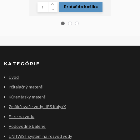
Pridať do košíka
KATEGÓRIE
Úvod
Inštalačný materál
Kúrenársky materál
Zmäkčovače vody - IPS KalyxX
Filtre na vodu
Vodovodné batérie
UNITWIST systém na rozvod vody