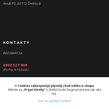
Areál PD, 02712 Čimhová
KONTAKTY
INSTAMAT.SK
0902 527 909
(Po-Pia, 8-16 hod.)
info@instamat.sk
🍪
Cookies zabezpečujú plynulý chod nášho e-shopu.
Kliknite na
„Prijať všetky“
a všetko bude fungovať presne tak, ako
má.
Viac na využitie cookies
Upravit sběr cookies.