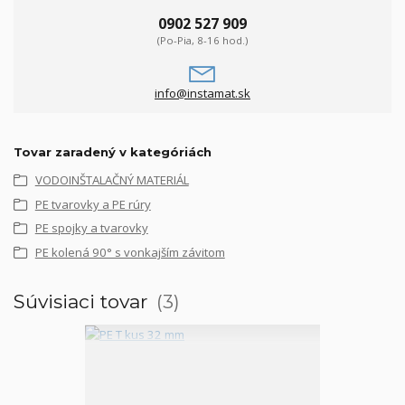
0902 527 909
(Po-Pia, 8-16 hod.)
info@instamat.sk
Tovar zaradený v kategóriách
VODOINŠTALAČNÝ MATERIÁL
PE tvarovky a PE rúry
PE spojky a tvarovky
PE kolená 90° s vonkajším závitom
Súvisiaci tovar
3