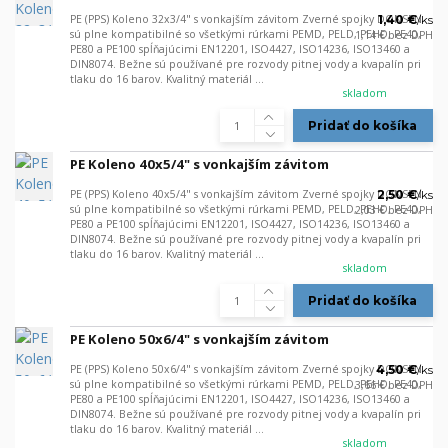
PE (PPS) Koleno 32x3/4" s vonkajším závitom Zverné spojky DONSEN
1,40 €
/
ks
sú plne kompatibilné so všetkými rúrkami PEMD, PELD, PEHD, PE40,
1,14 €
bez DPH
PE80 a PE100 spĺňajúcimi EN12201, ISO4427, ISO14236, ISO13460 a
DIN8074. Bežne sú používané pre rozvody pitnej vody a kvapalín pri
tlaku do 16 barov. Kvalitný materiál ...
skladom
Pridať do košíka
PE Koleno 40x5/4" s vonkajším závitom
PE (PPS) Koleno 40x5/4" s vonkajším závitom Zverné spojky DONSEN
2,50 €
/
ks
sú plne kompatibilné so všetkými rúrkami PEMD, PELD, PEHD, PE40,
2,03 €
bez DPH
PE80 a PE100 spĺňajúcimi EN12201, ISO4427, ISO14236, ISO13460 a
DIN8074. Bežne sú používané pre rozvody pitnej vody a kvapalín pri
tlaku do 16 barov. Kvalitný materiál ...
skladom
Pridať do košíka
PE Koleno 50x6/4" s vonkajším závitom
PE (PPS) Koleno 50x6/4" s vonkajším závitom Zverné spojky DONSEN
4,50 €
/
ks
sú plne kompatibilné so všetkými rúrkami PEMD, PELD, PEHD, PE40,
3,66 €
bez DPH
PE80 a PE100 spĺňajúcimi EN12201, ISO4427, ISO14236, ISO13460 a
DIN8074. Bežne sú používané pre rozvody pitnej vody a kvapalín pri
tlaku do 16 barov. Kvalitný materiál ...
skladom