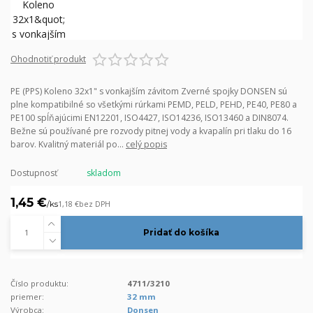
Ohodnotiť produkt
PE (PPS) Koleno 32x1" s vonkajším závitom Zverné spojky DONSEN sú
plne kompatibilné so všetkými rúrkami PEMD, PELD, PEHD, PE40, PE80 a
PE100 spĺňajúcimi EN12201, ISO4427, ISO14236, ISO13460 a DIN8074.
Bežne sú používané pre rozvody pitnej vody a kvapalín pri tlaku do 16
barov. Kvalitný materiál po...
celý popis
Dostupnosť
skladom
1,45 €
/
ks
1,18 €
bez DPH
Pridať do košíka
Číslo produktu:
4711/3210
priemer:
32 mm
Výrobca:
Donsen