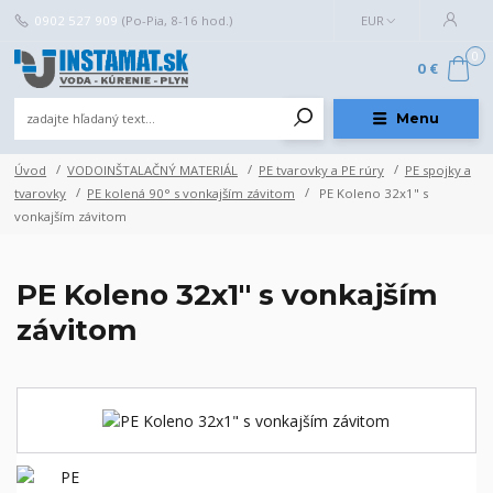
0902 527 909
(Po-Pia, 8-16 hod.)
EUR
0
0 €
Menu
Úvod
VODOINŠTALAČNÝ MATERIÁL
PE tvarovky a PE rúry
PE spojky a
tvarovky
PE kolená 90° s vonkajším závitom
PE Koleno 32x1" s
vonkajším závitom
PE Koleno 32x1" s vonkajším
závitom