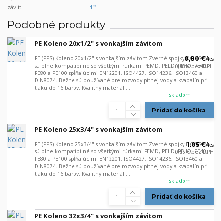
závit:
1"
Podobné produkty
PE Koleno 20x1/2" s vonkajším závitom
PE (PPS) Koleno 20x1/2" s vonkajším závitom Zverné spojky DONSEN
0,80 €
/
ks
sú plne kompatibilné so všetkými rúrkami PEMD, PELD, PEHD, PE40,
0,65 €
bez DPH
PE80 a PE100 spĺňajúcimi EN12201, ISO4427, ISO14236, ISO13460 a
DIN8074. Bežne sú používané pre rozvody pitnej vody a kvapalín pri
tlaku do 16 barov. Kvalitný materiál ...
skladom
Pridať do košíka
PE Koleno 25x3/4" s vonkajším závitom
PE (PPS) Koleno 25x3/4" s vonkajším závitom Zverné spojky DONSEN
1,05 €
/
ks
sú plne kompatibilné so všetkými rúrkami PEMD, PELD, PEHD, PE40,
0,85 €
bez DPH
PE80 a PE100 spĺňajúcimi EN12201, ISO4427, ISO14236, ISO13460 a
DIN8074. Bežne sú používané pre rozvody pitnej vody a kvapalín pri
tlaku do 16 barov. Kvalitný materiál ...
skladom
Pridať do košíka
PE Koleno 32x3/4" s vonkajším závitom