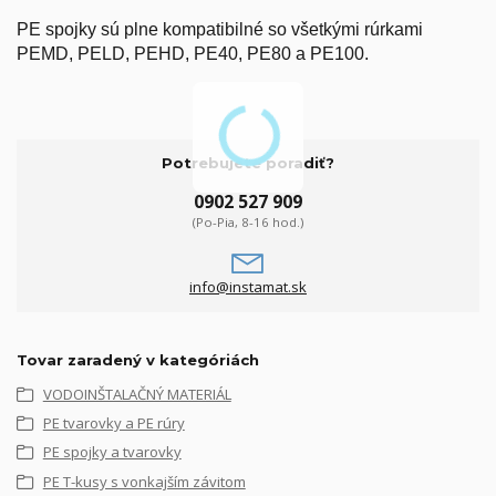
PE spojky sú plne kompatibilné so všetkými rúrkami
PEMD, PELD, PEHD, PE40, PE80 a PE100.
Potrebujete poradiť?
0902 527 909
(Po-Pia, 8-16 hod.)
info@instamat.sk
Tovar zaradený v kategóriách
VODOINŠTALAČNÝ MATERIÁL
PE tvarovky a PE rúry
PE spojky a tvarovky
PE T-kusy s vonkajším závitom