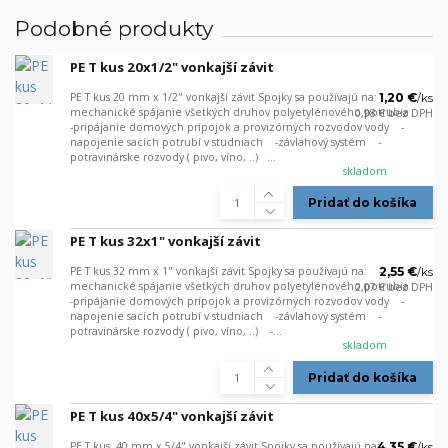
Podobné produkty
PE T kus 20x1/2" vonkajší závit
PE T kus 20 mm x 1/2" vonkajší závit Spojky sa používajú na: -
1,20 €
/
ks
mechanické spájanie všetkých druhov polyetylénového potrubia
0,98 €
bez DPH
-pripájanie domových prípojok a provizórnych rozvodov vody -
napojenie sacích potrubí v studniach -závlahový systém -
potravinárske rozvody ( pivo, víno, ..) ...
skladom
Pridať do košíka
PE T kus 32x1" vonkajší závit
PE T kus 32 mm x 1" vonkajší závit Spojky sa používajú na: -
2,55 €
/
ks
mechanické spájanie všetkých druhov polyetylénového potrubia
2,07 €
bez DPH
-pripájanie domových prípojok a provizórnych rozvodov vody -
napojenie sacích potrubí v studniach -závlahový systém -
potravinárske rozvody ( pivo, víno, ..) -...
skladom
Pridať do košíka
PE T kus 40x5/4" vonkajší závit
PE T kus 40 mm x 5/4" vonkajší závit Spojky sa používajú na: -
4,35 €
/
ks