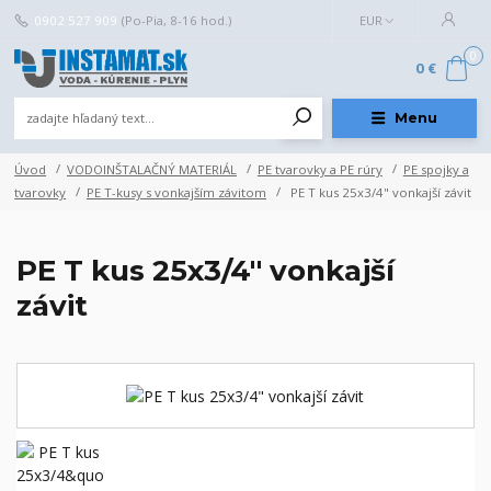
0902 527 909
(Po-Pia, 8-16 hod.)
EUR
0
0 €
Menu
Úvod
VODOINŠTALAČNÝ MATERIÁL
PE tvarovky a PE rúry
PE spojky a
tvarovky
PE T-kusy s vonkajším závitom
PE T kus 25x3/4" vonkajší závit
PE T kus 25x3/4" vonkajší
závit