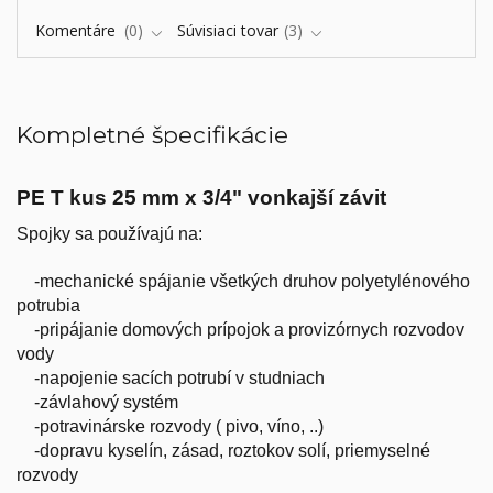
Komentáre
0
Súvisiaci tovar
3
Kompletné špecifikácie
PE T kus 25 mm x 3/4" vonkajší závit
Spojky sa používajú na:
-mechanické spájanie všetkých druhov polyetylénového
potrubia
-pripájanie domových prípojok a provizórnych rozvodov
vody
-napojenie sacích potrubí v studniach
-závlahový systém
-potravinárske rozvody ( pivo, víno, ..)
-dopravu kyselín, zásad, roztokov solí, priemyselné
rozvody