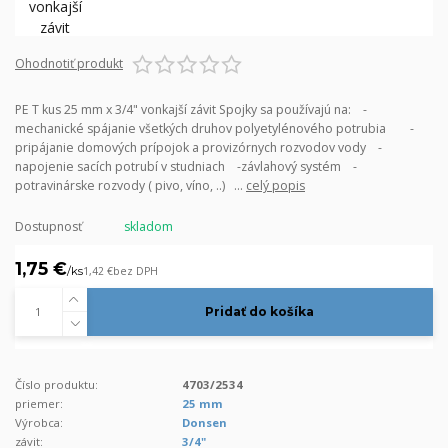
Ohodnotiť produkt
PE T kus 25 mm x 3/4" vonkajší závit Spojky sa používajú na: -
mechanické spájanie všetkých druhov polyetylénového potrubia -
pripájanie domových prípojok a provizórnych rozvodov vody -
napojenie sacích potrubí v studniach -závlahový systém -
potravinárske rozvody ( pivo, víno, ..) ...
celý popis
Dostupnosť
skladom
1,75 €
/
ks
1,42 €
bez DPH
Pridať do košíka
Číslo produktu:
4703/2534
priemer:
25 mm
Výrobca:
Donsen
závit:
3/4"