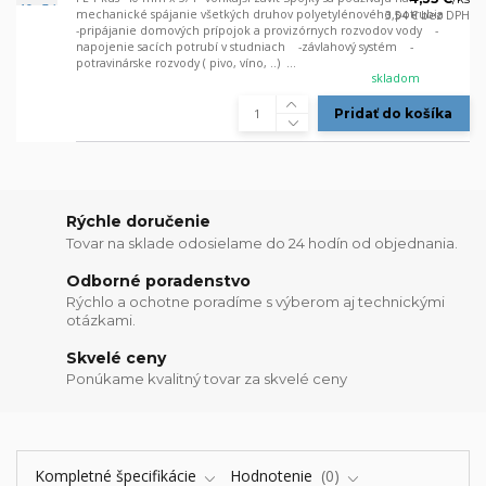
mechanické spájanie všetkých druhov polyetylénového potrubia
3,54 €
bez DPH
-pripájanie domových prípojok a provizórnych rozvodov vody -
napojenie sacích potrubí v studniach -závlahový systém -
potravinárske rozvody ( pivo, víno, ..) ...
skladom
Pridať do košíka
Rýchle doručenie
Tovar na sklade odosielame do 24 hodín od objednania.
Odborné poradenstvo
Rýchlo a ochotne poradíme s výberom aj technickými
otázkami.
Skvelé ceny
Ponúkame kvalitný tovar za skvelé ceny
Kompletné špecifikácie
Hodnotenie
0