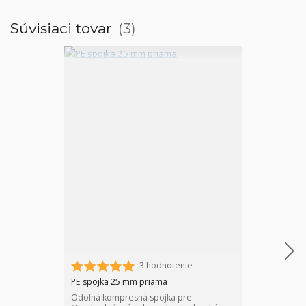
Súvisiaci tovar
3
3 hodnotenie
PE spojka 25 mm priama
PE koleno 25 
Odolná kompresná spojka pre
PE koleno 25 