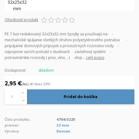
Ohodnotiť produkt
PE T kus redukovaný 32x25x32 mm Spojky sa používajú na: -
mechanické spájanie všetkých druhov polyetylénového potrubia -
pripájanie domových prípojok a provizórnych rozvodov vody -
napojenie sacích potrubí v studniach -závlahový systém -
potravinárske rozvody ( pivo, víno, ..) -dop...
celý popis
Dostupnosť
skladom
2,95 €
/
ks
2,40 €
bez DPH
Pridať do košíka
Číslo produktu:
4704/3225
priemer:
32 mm
Výrobca:
Donsen