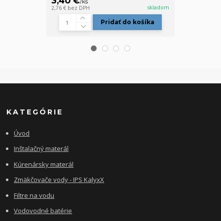
3,40 €
1,50 €
/
ks
skladom
2,76 €
bez DPH
1,22 €
bez DPH
Pridať do košíka
KATEGÓRIE
Úvod
Inštalačný materál
Kúrenársky materál
Zmäkčovače vody - IPS KalyxX
Filtre na vodu
Vodovodné batérie