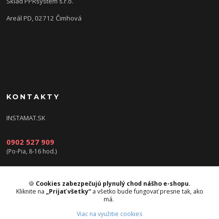
Sklad PPRsystem s.r.o.
Areál PD, 02712 Čimhová
KONTAKTY
INSTAMAT.SK
0902 527 909
(Po-Pia, 8-16 hod.)
info@instamat.sk
🍪
Cookies zabezpečujú plynulý chod nášho e-shopu.
Kliknite na
„Prijať všetky“
a všetko bude fungovať presne tak, ako
má.
Viac na využitie cookies