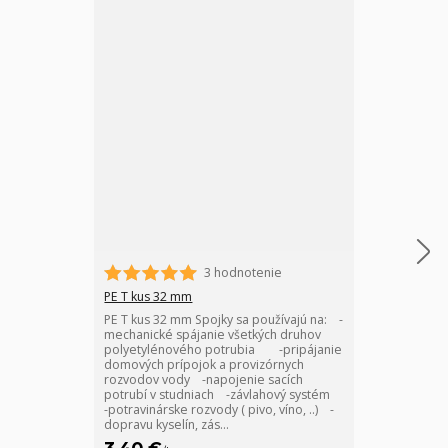
3 hodnotenie
PE T kus 32 mm
PE spojka 25 
PE T kus 32 mm Spojky sa používajú na: -
Odolná kompr
mechanické spájanie všetkých druhov
štandardné pr
polyetylénového potrubia -pripájanie
systémy s PE 
domových prípojok a provizórnych
montáž bez zv
rozvodov vody -napojenie sacích
potrubí v studniach -závlahový systém
-potravinárske rozvody ( pivo, víno, ..) -
dopravu kyselín, zás...