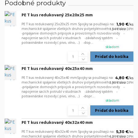
Podobné produkty
PE T kus redukovaný 25x20x25 mm
PE T kus redukovaný 25x20x25 mm Spojky sa používajú na: -
1,90 €
/
ks
mechanické spájanie všetkých druhov polyetylénového potrubia
1,54 €
bez DPH
-pripájanie domových prípojok a provizórnych rozvodov vody -
napojenie sacích potrubí v studniach -závlahový systém -
potravinárske rozvody ( pivo, víno, ..) -dop...
skladom
Pridať do košíka
PE T kus redukovaný 40x25x40 mm
PE T kus redukovaný 40x25x40 mmSpojky sa používajú na: -
4,80 €
/
ks
mechanické spájanie všetkých druhov polyetylénového potrubia
3,90 €
bez DPH
-pripájanie domových prípojok a provizórnych rozvodov vody -
napojenie sacích potrubí v studniach -závlahový systém -
potravinárske rozvody ( pivo, víno, ..) -dopr...
skladom
Pridať do košíka
PE T kus redukovaný 40x32x40 mm
PE T kus redukovaný 40x32x40 mm Spojky sa používajú na: -
5,30 €
/
ks
mechanické spájanie všetkých druhov polyetylénového potrubia
4,31 €
bez DPH