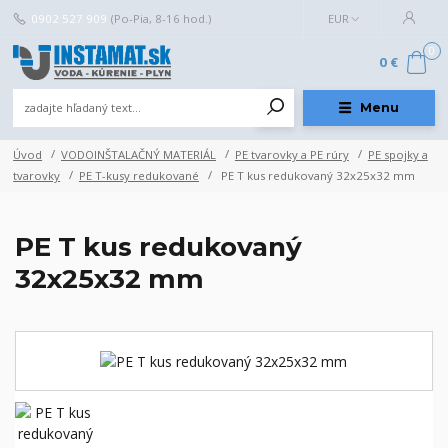
0902 527 909
(Po-Pia, 8-16 hod.)
EUR
0
0 €
Menu
Úvod
VODOINŠTALAČNÝ MATERIÁL
PE tvarovky a PE rúry
PE spojky a
tvarovky
PE T-kusy redukované
PE T kus redukovaný 32x25x32 mm
PE T kus redukovaný
32x25x32 mm