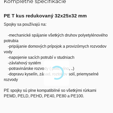
Kompletné špecifikácie
PE T kus redukovaný 32x25x32 mm
Spojky sa používajú na:
-mechanické spájanie všetkých druhov polyetylénového
potrubia
-pripájanie domových prípojok a provizórnych rozvodov
vody
-napojenie sacích potrubí v studniach
-závlahový systém
-potravinárske rozvody ( pivo, víno, ..)
-dopravu kyselín, zásad, roztokov solí, priemyselné
rozvody
PE spojky sú plne kompatibilné so všetkými rúrkami
PEMD, PELD, PEHD, PE40, PE80 a PE100.