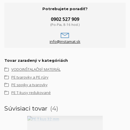
Potrebujete poradiť?
0902 527 909
(Po-Pia, 8-16 hod.)
info@instamat.sk
Tovar zaradený v kategóriách
VODOINŠTALAČNÝ MATERIÁL
PE tvarovky a PE rúry
PE spojky a tvarovky
PE T-kusy redukované
Súvisiaci tovar
4