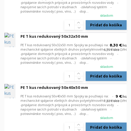
-pripájanie domových prípojok a provizórnych rozvodov vody -
napojenie sacích potrubí v studniach -závlahový systém -
potravinárske rozvody ( pivo, víno, ..) -dop...
skladom
Pridať do košíka
PE T kus redukovaný 50x32x50 mm
PE T kus redukovaný 50x32x50 mm Spojky sa používajú na: -
8,30 €
/
ks
mechanické spájanie všetkých druhov polyetylénového potrubia
6,75 €
bez DPH
-pripájanie domových prípojok a provizórnych rozvodov vody -
napojenie sacích potrubí v studniach -závlahový systém -
potravinárske rozvody ( pivo, víno, ..) -dop...
skladom
Pridať do košíka
PE T kus redukovaný 50x40x50 mm
PE T kus redukovaný 50x40x50 mm Spojky sa používajú na: -
9 €
/
ks
mechanické spájanie všetkých druhov polyetylénového potrubia
7,32 €
bez DPH
-pripájanie domových prípojok a provizórnych rozvodov vody -
napojenie sacích potrubí v studniach -závlahový systém -
potravinárske rozvody ( pivo, víno, ..) -dop...
skladom
Pridať do košíka