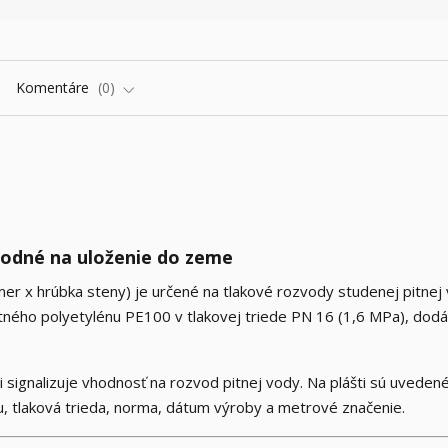
Komentáre
0
hodné na uloženie do zeme
r x hrúbka steny) je určené na tlakové rozvody studenej pitnej
itného polyetylénu PE100 v tlakovej triede PN 16 (1,6 MPa), dod
 signalizuje vhodnosť na rozvod pitnej vody. Na plášti sú uveden
u, tlaková trieda, norma, dátum výroby a metrové značenie.