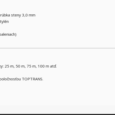
 hrúbka steny 3,0 mm
tylén
baleniach)
ky: 25 m, 50 m, 75 m, 100 m atď.
 spoločnosťou TOPTRANS.