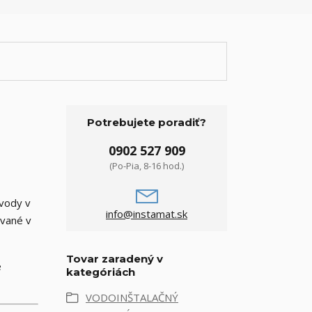
Potrebujete poradiť?
0902 527 909
(Po-Pia, 8-16 hod.)
 vody v
info@instamat.sk
ávané v
Tovar zaradený v
é
kategóriách
VODOINŠTALAČNÝ