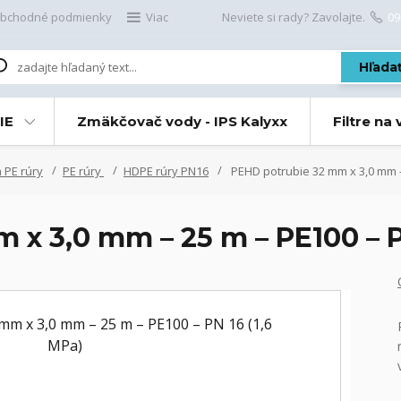
bchodné podmienky
Viac
Neviete si rady? Zavolajte.
09
Hľada
IE
Zmäkčovač vody - IPS Kalyxx
Filtre na
 PE rúry
PE rúry
HDPE rúry PN16
PEHD potrubie 32 mm x 3,0 mm –
x 3,0 mm – 25 m – PE100 – P