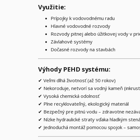
Využitie:
Prípojky k vodovodnému radu
Hlavné vodovodné rozvody
Rozvody pitnej alebo úžitkovej vody v pr
Závlahové systémy
Dočasné rozvody na stavbách
Výhody PEHD systému:
✔ Veľmi dlhá životnosť (až 50 rokov)
✔ Nekoroduje, netvorí sa vodný kameň (inkrust
✔ Vysoká chemická odolnosť
✔ Plne recyklovateľný, ekologický materiál
✔ Bezpečný pre pitnú vodu – zdravotne nezáv
✔ Nízke hydraulické straty vďaka hladkým ste
✔ Jednoduchá montáž pomocou spojok – samos