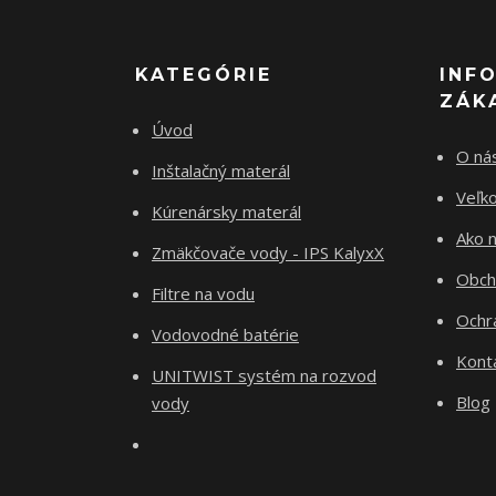
KATEGÓRIE
INF
ZÁK
Úvod
O ná
Inštalačný materál
Veľk
Kúrenársky materál
Ako 
Zmäkčovače vody - IPS KalyxX
Obch
Filtre na vodu
Ochr
Vodovodné batérie
Kont
UNITWIST systém na rozvod
Blog
vody