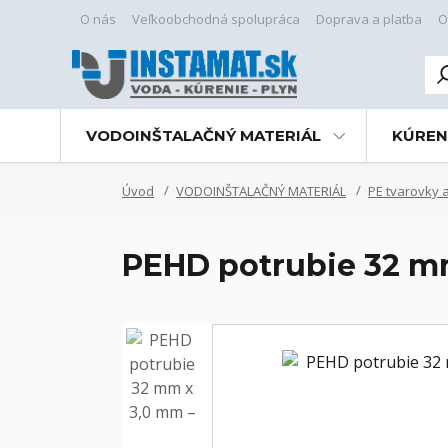
O nás
Veľkoobchodná spolupráca
Doprava a platba
O
VODOINŠTALAČNÝ MATERIÁL
KÚREN
Úvod
VODOINŠTALAČNÝ MATERIÁL
PE tvarovky a
PEHD potrubie 32 mm 