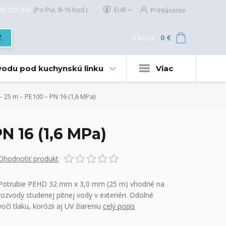
02 527 909
(Po-Pia, 8-16 hod.)
EUR
Prihlásenie
0
ks
za
0 €
ť
 vodu pod kuchynskú linku
Viac
 25 m – PE100 – PN 16 (1,6 MPa)
N 16 (1,6 MPa)
Ohodnotiť produkt
Potrubie PEHD 32 mm x 3,0 mm (25 m) vhodné na
rozvody studenej pitnej vody v exteriéri. Odolné
voči tlaku, korózii aj UV žiareniu
celý popis