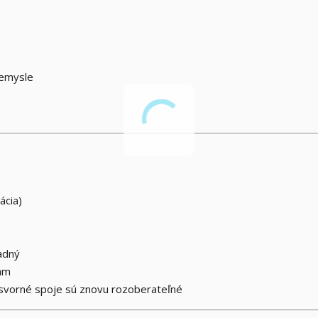
iemysle
ácia)
adný
nám
vorné spoje sú znovu rozoberateľné