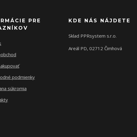
ORMÁCIE PRE
KDE NÁS NÁJDETE
AZNÍKOV
Sklad PPRsystem s.r.o.
s
Areál PD, 02712 Čimhová
oobchod
nakupovať
odné podmienky
ana súkromia
akty