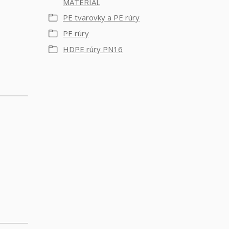
MATERIÁL
PE tvarovky a PE rúry
PE rúry
HDPE rúry PN16