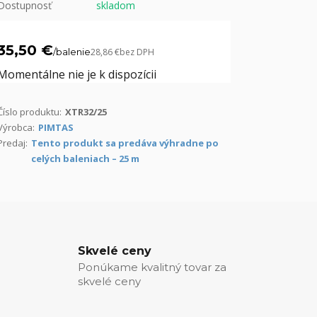
Dostupnosť
skladom
35,50 €
/
balenie
28,86 €
bez DPH
Momentálne nie je k dispozícii
Číslo produktu:
XTR32/25
Výrobca:
PIMTAS
Predaj:
Tento produkt sa predáva výhradne po
celých baleniach – 25 m
Skvelé ceny
Ponúkame kvalitný tovar za
skvelé ceny