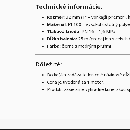
Technické informácie:
Rozmer:
32 mm (1" – vonkajší priemer),
Materiál:
PE100 – vysokohustotný polye
Tlaková trieda:
PN 16 – 1,6 MPa
Dĺžka balenia:
25 m (predaj len v celých 
Farba:
čierna s modrými pruhmi
Dôležité:
Do košíka zadávajte len celé návinové dĺž
Cena je uvedená za 1 meter.
Produkt zasielame výhradne kuriérskou