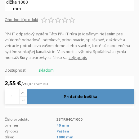
Ohodnotiť produkt
PP-HT odpadový systém Táto PP-HT rúra je ideálnym riešením pre
vnútorné odpadové, odtokové, pripojovacie, splaškové, dažďové a
vetracie potrubia vo vašom dome alebo stavbe, ktoré sú napojené na
systém vonkajšej kanalizácie. Vlastnosti a výhody: Spoľahlivá a rýchla
montáž: Rúry a tvarovky sa ľahko s...
celý popis
Dostupnosť
skladom
2,55 €
/
ks
2,07 €
bez DPH
Pridať do košíka
Číslo produktu:
33TR040/1000
priemer:
40 mm
Výrobca:
Peštan
dĺžka:
1000 mm