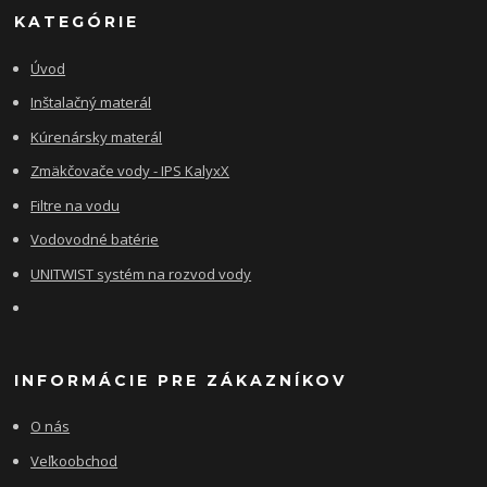
KATEGÓRIE
Úvod
Inštalačný materál
Kúrenársky materál
Zmäkčovače vody - IPS KalyxX
Filtre na vodu
Vodovodné batérie
UNITWIST systém na rozvod vody
INFORMÁCIE PRE ZÁKAZNÍKOV
O nás
Veľkoobchod