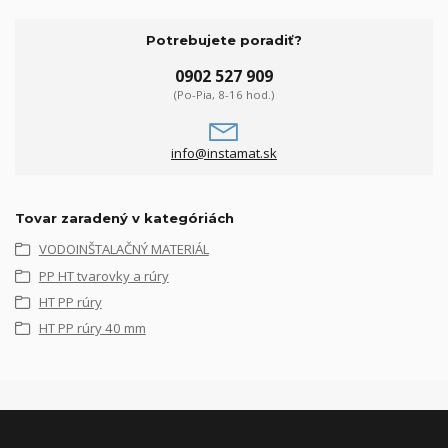
Potrebujete poradiť?
0902 527 909
(Po-Pia, 8-16 hod.)
info@instamat.sk
Tovar zaradený v kategóriách
VODOINŠTALAČNÝ MATERIÁL
PP HT tvarovky a rúry
HT PP rúry
HT PP rúry 40 mm