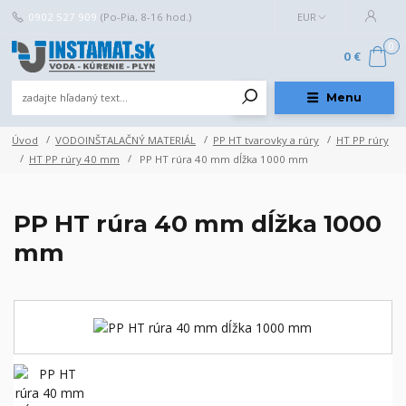
0902 527 909
(Po-Pia, 8-16 hod.)
EUR
0
0 €
Menu
Úvod
VODOINŠTALAČNÝ MATERIÁL
PP HT tvarovky a rúry
HT PP rúry
HT PP rúry 40 mm
PP HT rúra 40 mm dĺžka 1000 mm
PP HT rúra 40 mm dĺžka 1000
mm