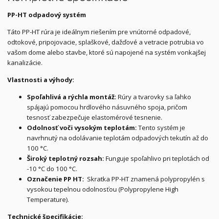
PP-HT odpadový systém
Táto PP-HT rúra je ideálnym riešením pre vnútorné odpadové,
odtokové, pripojovacie, splaškové, dažďové a vetracie potrubia vo
vašom dome alebo stavbe, ktoré sú napojené na systém vonkajšej
kanalizácie.
Vlastnosti a výhody:
Spoľahlivá a rýchla montáž:
Rúry a tvarovky sa ľahko
spájajú pomocou hrdlového násuvného spoja, pričom
tesnosť zabezpečuje elastomérové tesnenie.
Odolnosť voči vysokým teplotám:
Tento systém je
navrhnutý na odolávanie teplotám odpadových tekutín až do
100 °C.
Široký teplotný rozsah:
Funguje spoľahlivo pri teplotách od
-10 °C do 100 °C.
Označenie PP HT:
Skratka PP-HT znamená polypropylén s
vysokou tepelnou odolnosťou (Polypropylene High
Temperature).
Technické špecifikácie: