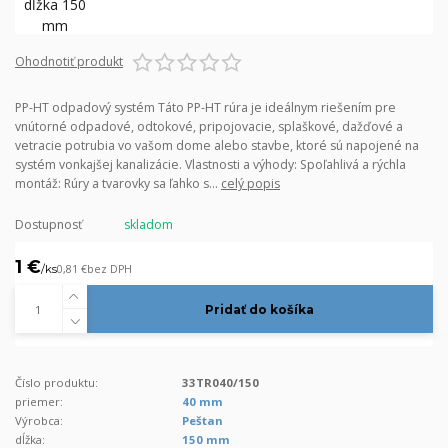
Ohodnotiť produkt
PP-HT odpadový systém Táto PP-HT rúra je ideálnym riešením pre
vnútorné odpadové, odtokové, pripojovacie, splaškové, dažďové a
vetracie potrubia vo vašom dome alebo stavbe, ktoré sú napojené na
systém vonkajšej kanalizácie. Vlastnosti a výhody: Spoľahlivá a rýchla
montáž: Rúry a tvarovky sa ľahko s...
celý popis
Dostupnosť
skladom
1 €
/
ks
0,81 €
bez DPH
Pridať do košíka
Číslo produktu:
33TR040/150
priemer:
40 mm
Výrobca:
Peštan
dĺžka:
150 mm