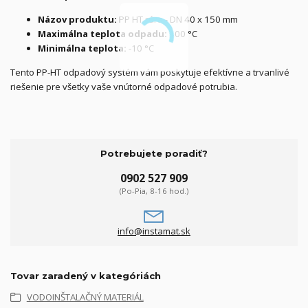
Názov produktu:
PP HT rúra - DN 40 x 150 mm
Maximálna teplota odpadu:
100 °C
Minimálna teplota:
-10 °C
Tento PP-HT odpadový systém vám poskytuje efektívne a trvanlivé
riešenie pre všetky vaše vnútorné odpadové potrubia.
Potrebujete poradiť?
0902 527 909
(Po-Pia, 8-16 hod.)
info@instamat.sk
Tovar zaradený v kategóriách
VODOINŠTALAČNÝ MATERIÁL