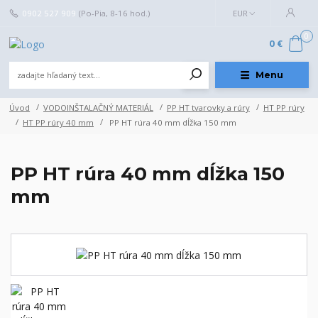
0902 527 909
(Po-Pia, 8-16 hod.)
EUR
0
0 €
Menu
Úvod
VODOINŠTALAČNÝ MATERIÁL
PP HT tvarovky a rúry
HT PP rúry
HT PP rúry 40 mm
PP HT rúra 40 mm dĺžka 150 mm
PP HT rúra 40 mm dĺžka 150
mm