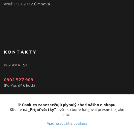
Areál PD, 02712 Čimhová
KONTAKTY
INSTAMAT.SK
0902 527 909
(Po-Pia, 8-16 hod.)
info@instamat.sk
🍪
Cookies zabezpečujú plynulý chod nášho e-shopu.
Kliknite na
„Prijať všetky“
a všetko bude fungovať presne tak, ako
má.
Viac na využitie cookies
Upravit sběr cookies.