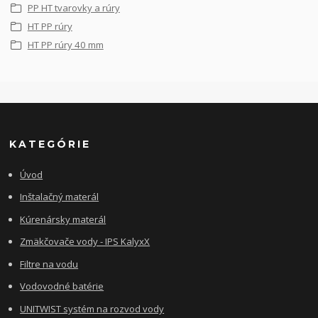
PP HT tvarovky a rúry
HT PP rúry
HT PP rúry 40 mm
KATEGÓRIE
Úvod
Inštalačný materál
Kúrenársky materál
Zmäkčovače vody - IPS KalyxX
Filtre na vodu
Vodovodné batérie
UNITWIST systém na rozvod vody