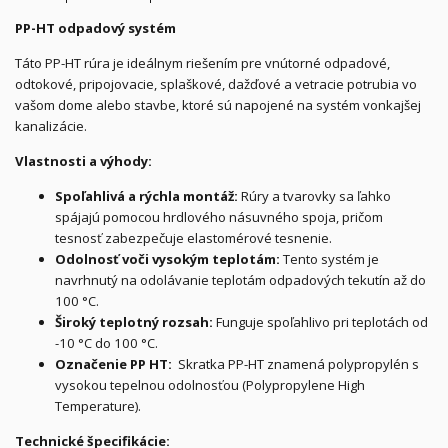
PP-HT odpadový systém
Táto PP-HT rúra je ideálnym riešením pre vnútorné odpadové,
odtokové, pripojovacie, splaškové, dažďové a vetracie potrubia vo
vašom dome alebo stavbe, ktoré sú napojené na systém vonkajšej
kanalizácie.
Vlastnosti a výhody:
Spoľahlivá a rýchla montáž:
Rúry a tvarovky sa ľahko
spájajú pomocou hrdlového násuvného spoja, pričom
tesnosť zabezpečuje elastomérové tesnenie.
Odolnosť voči vysokým teplotám:
Tento systém je
navrhnutý na odolávanie teplotám odpadových tekutín až do
100 °C.
Široký teplotný rozsah:
Funguje spoľahlivo pri teplotách od
-10 °C do 100 °C.
Označenie PP HT:
Skratka PP-HT znamená polypropylén s
vysokou tepelnou odolnosťou (Polypropylene High
Temperature).
Technické špecifikácie: