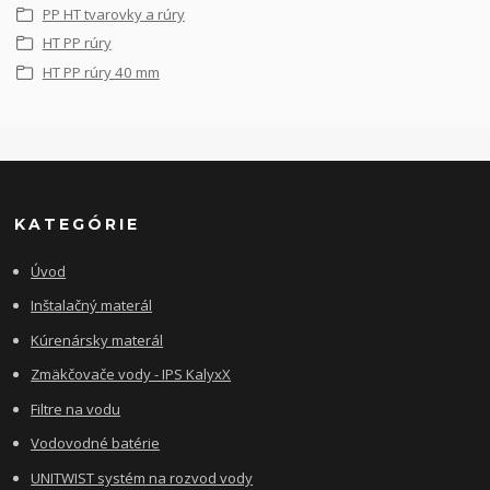
PP HT tvarovky a rúry
HT PP rúry
HT PP rúry 40 mm
KATEGÓRIE
Úvod
Inštalačný materál
Kúrenársky materál
Zmäkčovače vody - IPS KalyxX
Filtre na vodu
Vodovodné batérie
UNITWIST systém na rozvod vody