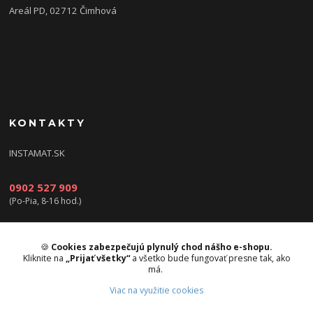
Areál PD, 02712 Čimhová
KONTAKTY
INSTAMAT.SK
0902 527 909
(Po-Pia, 8-16 hod.)
info@instamat.sk
🍪
Cookies zabezpečujú plynulý chod nášho e-shopu.
Kliknite na
„Prijať všetky“
a všetko bude fungovať presne tak, ako
má.
Viac na využitie cookies
Upravit sběr cookies.