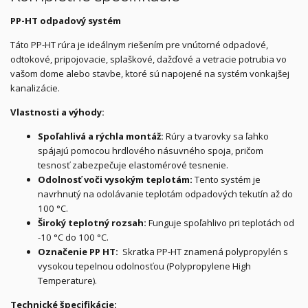
PP-HT odpadový systém
Táto PP-HT rúra je ideálnym riešením pre vnútorné odpadové,
odtokové, pripojovacie, splaškové, dažďové a vetracie potrubia vo
vašom dome alebo stavbe, ktoré sú napojené na systém vonkajšej
kanalizácie.
Vlastnosti a výhody:
Spoľahlivá a rýchla montáž:
Rúry a tvarovky sa ľahko
spájajú pomocou hrdlového násuvného spoja, pričom
tesnosť zabezpečuje elastomérové tesnenie.
Odolnosť voči vysokým teplotám:
Tento systém je
navrhnutý na odolávanie teplotám odpadových tekutín až do
100 °C.
Široký teplotný rozsah:
Funguje spoľahlivo pri teplotách od
-10 °C do 100 °C.
Označenie PP HT:
Skratka PP-HT znamená polypropylén s
vysokou tepelnou odolnosťou (Polypropylene High
Temperature).
Technické špecifikácie: