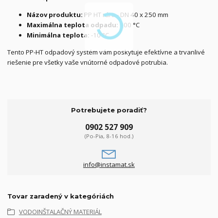
Názov produktu:
PP HT rúra - DN 40 x 250 mm
Maximálna teplota odpadu:
100 °C
Minimálna teplota:
-10 °C
Tento PP-HT odpadový systém vám poskytuje efektívne a trvanlivé
riešenie pre všetky vaše vnútorné odpadové potrubia.
Potrebujete poradiť?
0902 527 909
(Po-Pia, 8-16 hod.)
info@instamat.sk
Tovar zaradený v kategóriách
VODOINŠTALAČNÝ MATERIÁL