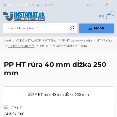
0902 527 909
(Po-Pia, 8-16 hod.)
EUR
0
0 €
Menu
Úvod
VODOINŠTALAČNÝ MATERIÁL
PP HT tvarovky a rúry
HT PP rúry
HT PP rúry 40 mm
PP HT rúra 40 mm dĺžka 250 mm
PP HT rúra 40 mm dĺžka 250
mm