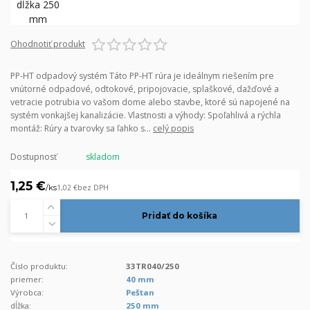
Ohodnotiť produkt
PP-HT odpadový systém Táto PP-HT rúra je ideálnym riešením pre
vnútorné odpadové, odtokové, pripojovacie, splaškové, dažďové a
vetracie potrubia vo vašom dome alebo stavbe, ktoré sú napojené na
systém vonkajšej kanalizácie. Vlastnosti a výhody: Spoľahlivá a rýchla
montáž: Rúry a tvarovky sa ľahko s...
celý popis
Dostupnosť
skladom
1,25 €
/
ks
1,02 €
bez DPH
Pridať do košíka
Číslo produktu:
33TR040/250
priemer:
40 mm
Výrobca:
Peštan
dĺžka:
250 mm