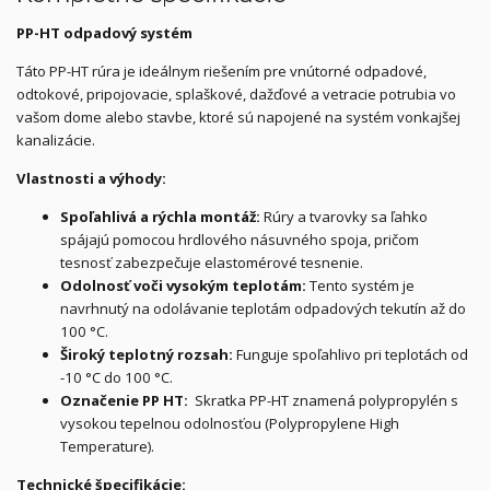
PP-HT odpadový systém
Táto PP-HT rúra je ideálnym riešením pre vnútorné odpadové,
odtokové, pripojovacie, splaškové, dažďové a vetracie potrubia vo
vašom dome alebo stavbe, ktoré sú napojené na systém vonkajšej
kanalizácie.
Vlastnosti a výhody:
Spoľahlivá a rýchla montáž:
Rúry a tvarovky sa ľahko
spájajú pomocou hrdlového násuvného spoja, pričom
tesnosť zabezpečuje elastomérové tesnenie.
Odolnosť voči vysokým teplotám:
Tento systém je
navrhnutý na odolávanie teplotám odpadových tekutín až do
100 °C.
Široký teplotný rozsah:
Funguje spoľahlivo pri teplotách od
-10 °C do 100 °C.
Označenie PP HT:
Skratka PP-HT znamená polypropylén s
vysokou tepelnou odolnosťou (Polypropylene High
Temperature).
Technické špecifikácie: