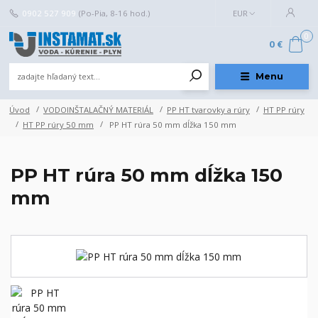
0902 527 909
(Po-Pia, 8-16 hod.)
EUR
0
0 €
Menu
Úvod
VODOINŠTALAČNÝ MATERIÁL
PP HT tvarovky a rúry
HT PP rúry
HT PP rúry 50 mm
PP HT rúra 50 mm dĺžka 150 mm
PP HT rúra 50 mm dĺžka 150
mm