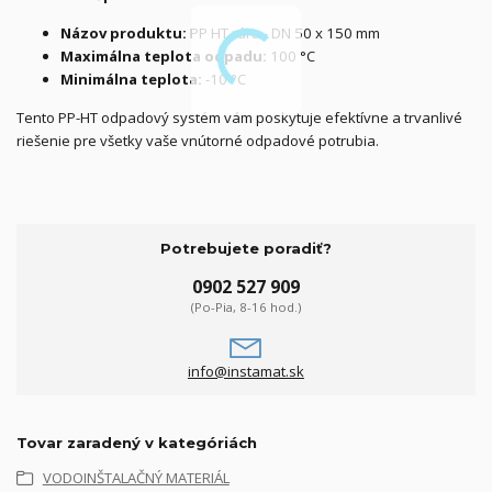
Názov produktu:
PP HT rúra - DN 50 x 150 mm
Maximálna teplota odpadu:
100 °C
Minimálna teplota:
-10 °C
Tento PP-HT odpadový systém vám poskytuje efektívne a trvanlivé
riešenie pre všetky vaše vnútorné odpadové potrubia.
Potrebujete poradiť?
0902 527 909
(Po-Pia, 8-16 hod.)
info@instamat.sk
Tovar zaradený v kategóriách
VODOINŠTALAČNÝ MATERIÁL