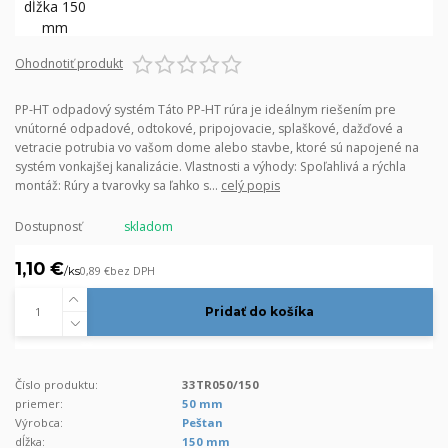
Ohodnotiť produkt
PP-HT odpadový systém Táto PP-HT rúra je ideálnym riešením pre
vnútorné odpadové, odtokové, pripojovacie, splaškové, dažďové a
vetracie potrubia vo vašom dome alebo stavbe, ktoré sú napojené na
systém vonkajšej kanalizácie. Vlastnosti a výhody: Spoľahlivá a rýchla
montáž: Rúry a tvarovky sa ľahko s...
celý popis
Dostupnosť
skladom
1,10 €
/
ks
0,89 €
bez DPH
Pridať do košíka
Číslo produktu:
33TR050/150
priemer:
50 mm
Výrobca:
Peštan
dĺžka:
150 mm