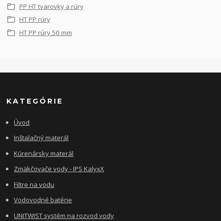
PP HT tvarovky a rúry
HT PP rúry
HT PP rúry 50 mm
KATEGÓRIE
Úvod
Inštalačný materál
Kúrenársky materál
Zmäkčovače vody - IPS KalyxX
Filtre na vodu
Vodovodné batérie
UNITWIST systém na rozvod vody