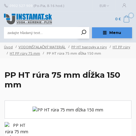
0902 527 909
(Po-Pia, 8-16 hod.)
EUR
0
0 €
Menu
Úvod
VODOINŠTALAČNÝ MATERIÁL
PP HT tvarovky a rúry
HT PP rúry
HT PP rúry 75 mm
PP HT rúra 75 mm dĺžka 150 mm
PP HT rúra 75 mm dĺžka 150
mm