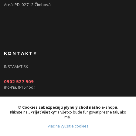
Areál PD, 02712 Čimhová
KONTAKTY
INSTAMAT.SK
0902 527 909
(Po-Pia, 8-16 hod.)
info@instamat.sk
🍪
Cookies zabezpečujú plynulý chod nášho e-shopu.
Kliknite na
„Prijať všetky“
a všetko bude fungovať presne tak, ako
má.
Viac na využitie cookies
Upravit sběr cookies.