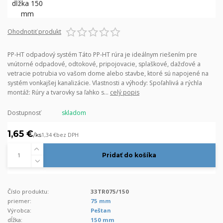
Ohodnotiť produkt
PP-HT odpadový systém Táto PP-HT rúra je ideálnym riešením pre
vnútorné odpadové, odtokové, pripojovacie, splaškové, dažďové a
vetracie potrubia vo vašom dome alebo stavbe, ktoré sú napojené na
systém vonkajšej kanalizácie. Vlastnosti a výhody: Spoľahlivá a rýchla
montáž: Rúry a tvarovky sa ľahko s...
celý popis
Dostupnosť
skladom
1,65 €
/
ks
1,34 €
bez DPH
Pridať do košíka
Číslo produktu:
33TR075/150
priemer:
75 mm
Výrobca:
Peštan
dĺžka:
150 mm