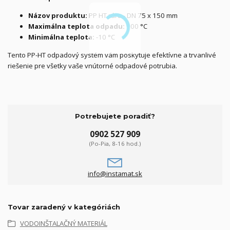
Názov produktu:
PP HT rúra - DN 75 x 150 mm
Maximálna teplota odpadu:
100 °C
Minimálna teplota:
-10 °C
Tento PP-HT odpadový systém vám poskytuje efektívne a trvanlivé
riešenie pre všetky vaše vnútorné odpadové potrubia.
Potrebujete poradiť?
0902 527 909
(Po-Pia, 8-16 hod.)
info@instamat.sk
Tovar zaradený v kategóriách
VODOINŠTALAČNÝ MATERIÁL