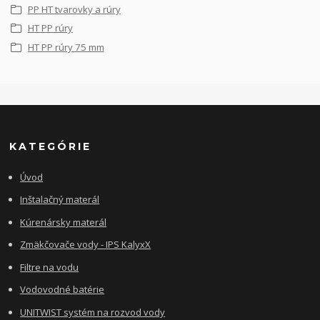
PP HT tvarovky a rúry
HT PP rúry
HT PP rúry 75 mm
KATEGÓRIE
Úvod
Inštalačný materál
Kúrenársky materál
Zmäkčovače vody - IPS KalyxX
Filtre na vodu
Vodovodné batérie
UNITWIST systém na rozvod vody