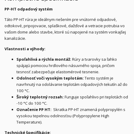
PP-HT odpadový systém
Táto PP-HT rúra je ideálnym riešením pre vnútorné odpadové,
odtokové, pripojovacie, splaškové, dažďové a vetracie potrubia vo
vašom dome alebo stavbe, ktoré sú napojené na systém vonkajšej
kanalizácie.
Vlastnosti a výhody:
Spoľahlivá a rýchla montáž:
Rúry a tvarovky sa ľahko
spájajú pomocou hrdlového násuvného spoja, pričom
tesnosť zabezpečuje elastomérové tesnenie.
Odolnosť voči vysokým teplotám:
Tento systém je
navrhnutý na odolávanie teplotám odpadových tekutín až do
100 °C.
Široký teplotný rozsah:
Funguje spoľahlivo pri teplotách od
-10 °C do 100 °C.
Označenie PP HT:
Skratka PP-HT znamená polypropylén s
vysokou tepelnou odolnosťou (Polypropylene High
Temperature).
Technické špecifikácie: