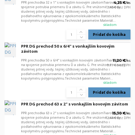
PPR prechodka 32 x 1" s vonkajším kovovým závitomTvarovka slúži na
4,25 €
/
ks
spojenie potrubia priemeru D a závitu G. Pre vnútorné rozvody
3,46 €
bez DPH
studenej pitnej vody, teplej úžitkovej vody, ústredného i
podlahového vykurovania z vysokomolekulárneho štatistického
kopolyméru polypropylénu.Technické parametre:Materiál...
skladom
Pridať do košíka
PPR DG prechod 50 x 6/4" s vonkajším kovovým
závitom
PPR prechodka 50 x 6/4" s vonkajším kovovým závitomTvarovka slúži
11,20 €
/
ks
na spojenie potrubia priemeru D a závitu G. Pre vnútorné rozvody
9,11 €
bez DPH
studenej pitnej vody, teplej úžitkovej vody, ústredného i
podlahového vykurovania z vysokomolekulárneho štatistického
kopolyméru polypropylénu.Technické parametre:Materi...
skladom
Pridať do košíka
PPR DG prechod 63 x 2" s vonkajším kovovým závitom
PPR prechodka 63 x 2" s vonkajším kovovým závitomTvarovka slúži na
15,30 €
/
ks
spojenie potrubia priemeru D a závitu G. Pre vnútorné rozvody
12,44 €
bez DPH
studenej pitnej vody, teplej úžitkovej vody, ústredného i
podlahového vykurovania z vysokomolekulárneho štatistického
kopolyméru polypropylénu.Technické parametre:Materiál...