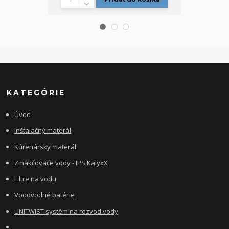
KATEGÓRIE
Úvod
Inštalačný materál
Kúrenársky materál
Zmäkčovače vody - IPS KalyxX
Filtre na vodu
Vodovodné batérie
UNITWIST systém na rozvod vody