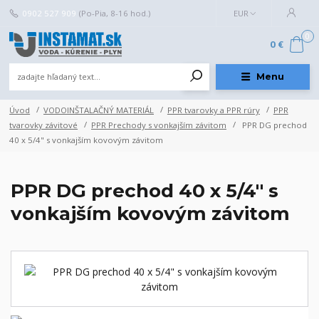
0902 527 909
(Po-Pia, 8-16 hod.)
EUR
0
0 €
Menu
Úvod
VODOINŠTALAČNÝ MATERIÁL
PPR tvarovky a PPR rúry
PPR
tvarovky závitové
PPR Prechody s vonkajším závitom
PPR DG prechod
40 x 5/4" s vonkajším kovovým závitom
PPR DG prechod 40 x 5/4" s
vonkajším kovovým závitom