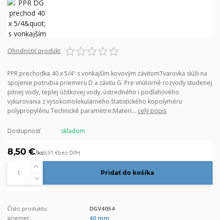
Ohodnotiť produkt
PPR prechodka 40 x 5/4" s vonkajším kovovým závitomTvarovka slúži na
spojenie potrubia priemeru D a závitu G. Pre vnútorné rozvody studenej
pitnej vody, teplej úžitkovej vody, ústredného i podlahového
vykurovania z vysokomolekulárneho štatistického kopolyméru
polypropylénu.Technické parametre:Materi...
celý popis
Dostupnosť
skladom
8,50 €
/
ks
6,91 €
bez DPH
Pridať do košíka
Číslo produktu:
DGV4054
priemer:
40 mm