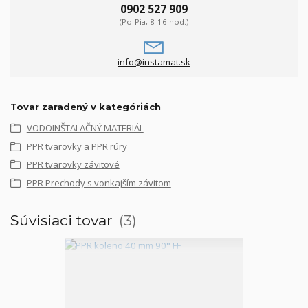
0902 527 909
(Po-Pia, 8-16 hod.)
info@instamat.sk
Tovar zaradený v kategóriách
VODOINŠTALAČNÝ MATERIÁL
PPR tvarovky a PPR rúry
PPR tvarovky závitové
PPR Prechody s vonkajším závitom
Súvisiaci tovar
3