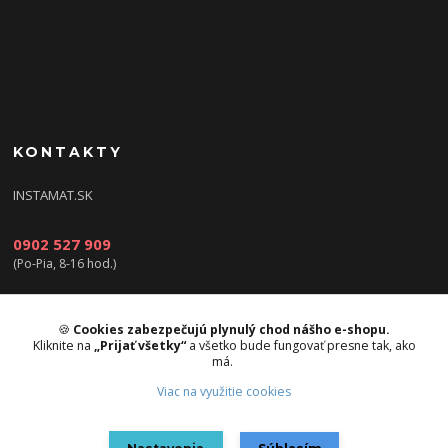
KONTAKTY
INSTAMAT.SK
0902 527 909
(Po-Pia, 8-16 hod.)
info@instamat.sk
🍪
Cookies zabezpečujú plynulý chod nášho e-shopu.
Kliknite na
„Prijať všetky“
a všetko bude fungovať presne tak, ako
má.
Viac na využitie cookies
Upravit sběr cookies.