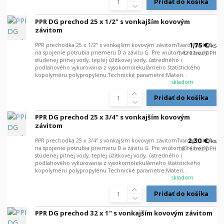
Pridať do košíka
PPR DG prechod 25 x 1/2" s vonkajším kovovým
závitom
PPR prechodka 25 x 1/2" s vonkajším kovovým závitomTvarovka slúži
1,75 €
/
ks
na spojenie potrubia priemeru D a závitu G. Pre vnútorné rozvody
1,42 €
bez DPH
studenej pitnej vody, teplej úžitkovej vody, ústredného i
podlahového vykurovania z vysokomolekulárneho štatistického
kopolyméru polypropylénu.Technické parametre:Materi...
skladom
Pridať do košíka
PPR DG prechod 25 x 3/4" s vonkajším kovovým
závitom
PPR prechodka 25 x 3/4" s vonkajším kovovým závitomTvarovka slúži
2,30 €
/
ks
na spojenie potrubia priemeru D a závitu G. Pre vnútorné rozvody
1,87 €
bez DPH
studenej pitnej vody, teplej úžitkovej vody, ústredného i
podlahového vykurovania z vysokomolekulárneho štatistického
kopolyméru polypropylénu.Technické parametre:Materi...
skladom
Pridať do košíka
PPR DG prechod 32 x 1" s vonkajším kovovým závitom