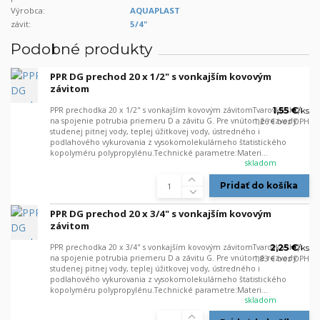
Výrobca:
AQUAPLAST
závit:
5/4"
Podobné produkty
PPR DG prechod 20 x 1/2" s vonkajším kovovým
závitom
PPR prechodka 20 x 1/2" s vonkajším kovovým závitomTvarovka slúži
1,55 €
/
ks
na spojenie potrubia priemeru D a závitu G. Pre vnútorné rozvody
1,26 €
bez DPH
studenej pitnej vody, teplej úžitkovej vody, ústredného i
podlahového vykurovania z vysokomolekulárneho štatistického
kopolyméru polypropylénu.Technické parametre:Materi...
skladom
Pridať do košíka
PPR DG prechod 20 x 3/4" s vonkajším kovovým
závitom
PPR prechodka 20 x 3/4" s vonkajším kovovým závitomTvarovka slúži
2,25 €
/
ks
na spojenie potrubia priemeru D a závitu G. Pre vnútorné rozvody
1,83 €
bez DPH
studenej pitnej vody, teplej úžitkovej vody, ústredného i
podlahového vykurovania z vysokomolekulárneho štatistického
kopolyméru polypropylénu.Technické parametre:Materi...
skladom