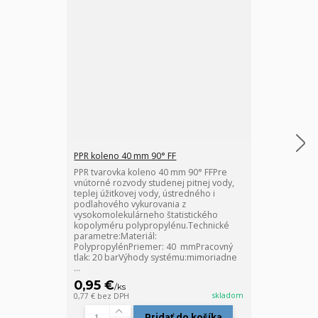
PPR koleno 40 mm 90° FF
PPR nátrubok 
PPR tvarovka koleno 40 mm 90° FFPre
PPR nátrubok 
vnútorné rozvody studenej pitnej vody,
potrubia s tv
teplej úžitkovej vody, ústredného i
pre vnútorné 
podlahového vykurovania z
vody, teplej ú
vysokomolekulárneho štatistického
podlahového v
kopolyméru polypropylénu.Technické
vysokomolekul
parametre:Materiál:
kopolyméru po
PolypropylénPriemer: 40 mmPracovný
parametre:Mate
tlak: 20 barVýhody systému:mimoriadne
...
0,95 €
0,67 €
/
ks
/
ks
skladom
0,77 €
bez DPH
0,54 €
bez DPH
Pridať do košíka