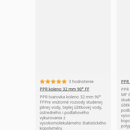
3 hodnotenie
PPR 
PPR koleno 32 mm 90° FF
PPR 
MF č
PPR tvarovka koleno 32 mm 90°
stud
FFPre vnútorné rozvody studenej
úžit
pitnej vody, teplej úžitkovej vody,
podl
ústredného i podlahového
vyso
vykurovania z
kopo
vysokomolekulárneho štatistického
poly
kopolyméru