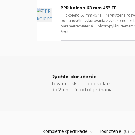
PPR koleno 63 mm 45° FF
PPR koleno 63 mm 45° FFPre vnútorné rozvod
podlahového vykurovania z vysokomolekulá
parametre:Materiál: PolypropylénPriemer:
život...
Rýchle doručenie
Tovar na sklade odosielame
do 24 hodín od objednania.
Kompletné špecifikácie
Hodnotenie
0