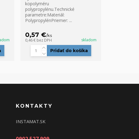
kopolyméru
polypropylénu.Technické
parametre:Materiál:
PolypropylénPriemer: ...
0,57 €
/
ks
ladom
skladom
0,46 €
bez DPH
a
Pridať do košíka
KONTAKTY
INSTAMAT.SK
0902 527 909