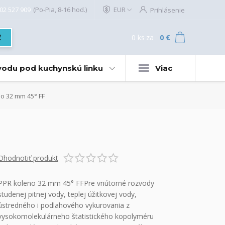
02 527 909
(Po-Pia, 8-16 hod.)
EUR
Prihlásenie
0
ks
za
0 €
ť
 vodu pod kuchynskú linku
Viac
o 32 mm 45° FF
Ohodnotiť produkt
PPR koleno 32 mm 45° FFPre vnútorné rozvody
studenej pitnej vody, teplej úžitkovej vody,
ústredného i podlahového vykurovania z
vysokomolekulárneho štatistického kopolyméru