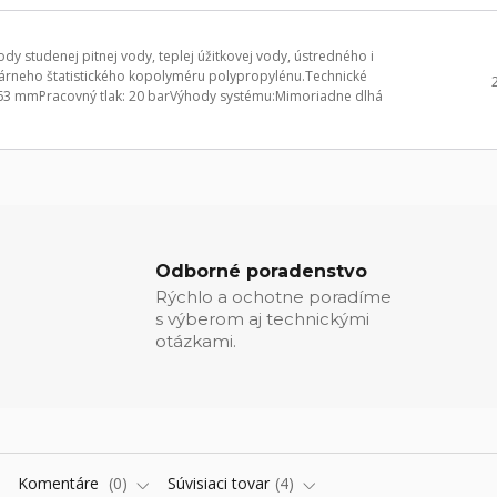
y studenej pitnej vody, teplej úžitkovej vody, ústredného i
rneho štatistického kopolyméru polypropylénu.Technické
 63 mmPracovný tlak: 20 barVýhody systému:Mimoriadne dlhá
Odborné poradenstvo
Rýchlo a ochotne poradíme
s výberom aj technickými
otázkami.
Komentáre
0
Súvisiaci tovar
4