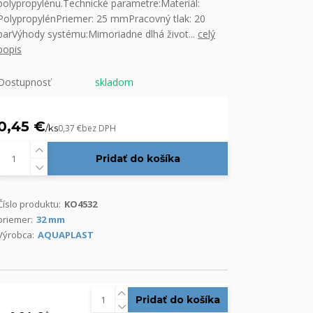
polypropylénu.Technické parametre:Materiál:
PolypropylénPriemer: 25 mmPracovný tlak: 20
barVýhody systému:Mimoriadne dlhá život...
celý
popis
Dostupnosť
skladom
0,45 €
/
ks
0,37 €
bez DPH
Pridať do košíka
Číslo produktu:
KO4532
priemer:
32 mm
Výrobca:
AQUAPLAST
Pridať do košíka