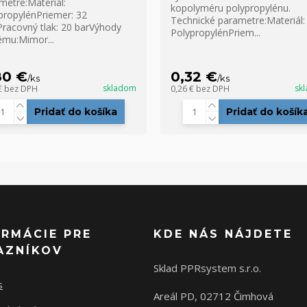
metre:Materiál:
kopolyméru polypropylénu.
propylénPriemer: 32
Technické parametre:Materiál:
acovný tlak: 20 barVýhody
PolypropylénPriem...
ému:Mimor...
80 €
0,32 €
/
ks
/
ks
skladom
sk
€
bez DPH
0,26 €
bez DPH
Pridať do košíka
Pridať do košík
ORMÁCIE PRE
KDE NÁS NÁJDETE
AZNÍKOV
Sklad PPRsystem s.r.o.
s
Areál PD, 02712 Čimhová