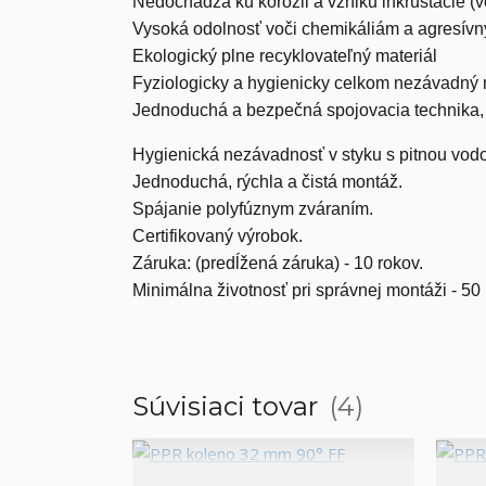
Nedochádza ku korózii a vzniku inkrustácie 
Vysoká odolnosť voči chemikáliám a agresí
Ekologický plne recyklovateľný materiál
Fyziologicky a hygienicky celkom nezávadný 
Jednoduchá a bezpečná spojovacia technika, v
Hygienická nezávadnosť v styku s pitnou vodou
Jednoduchá, rýchla a čistá montáž.
Spájanie polyfúznym zváraním.
Certifikovaný výrobok.
Záruka: (predĺžená záruka) - 10 rokov.
Minimálna životnosť pri správnej montáži - 50 
Súvisiaci tovar
4