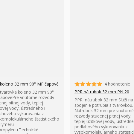
koleno 32 mm 90° MF čapové
4 hodnotenie
PPR nátrubok 32 mm PN 20
tvarovka koleno 32 mm 90°
apovéPre vnútorné rozvody
PPR nátrubok 32 mm Slúži na
enej pitnej vody, teplej
spojenie potrubia s tvarovkou.
kovej vody, ústredného i
Nátrubok 32 mm pre vnútorné
ahového vykurovania z
rozvody studenej pitnej vody,
komolekulárneho štatistického
teplej úžitkovej vody, ústredné
lyméru
podlahového vykurovania z
propylénu.Technické
vysokomolekulárneho štatisti