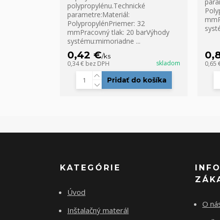
para
polypropylénu.Technické
Poly
parametre:Materiál:
mmPr
PolypropylénPriemer: 32
syst
mmPracovný tlak: 20 barVýhody
systému:mimoriadne ...
0,42 €
0,
/
ks
skladom
0,34 €
bez DPH
0,65 
Pridať do košíka
KATEGÓRIE
INF
ZÁK
Úvod
O ná
Inštalačný materál