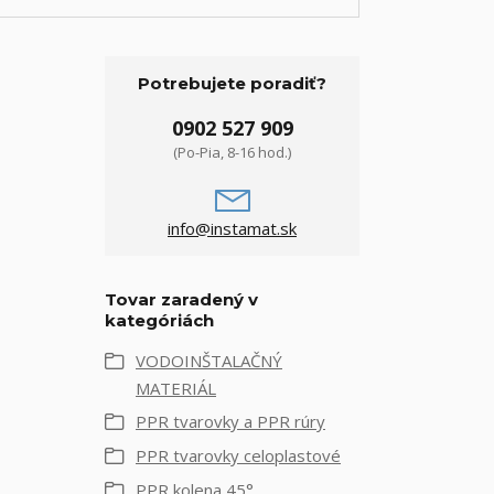
Potrebujete poradiť?
0902 527 909
(Po-Pia, 8-16 hod.)
info@instamat.sk
Tovar zaradený v
kategóriách
VODOINŠTALAČNÝ
MATERIÁL
PPR tvarovky a PPR rúry
PPR tvarovky celoplastové
PPR kolena 45°