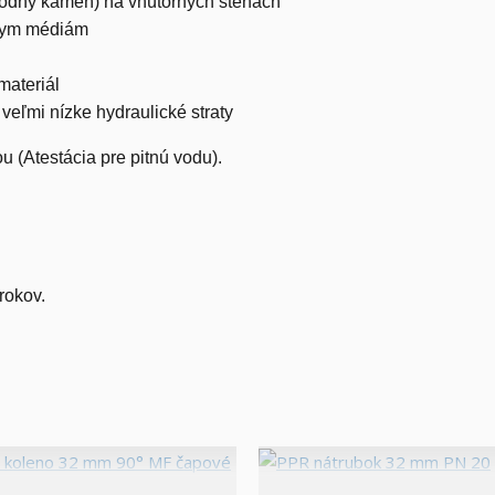
(vodný kameň) na vnútorných stenách
vnym médiám
materiál
eľmi nízke hydraulické straty
 (Atestácia pre pitnú vodu).
rokov.