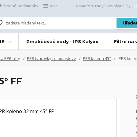
bchodné podmienky
Viac
Neviete si rady? Zavolajte.
09
Hľada
IE
Zmäkčovač vody - IPS Kalyxx
Filtre na
 a PPR rúry
PPR tvarovky celoplastové
PPR kolena 45°
PPR kolen
5° FF