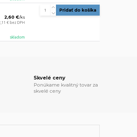
Pridať do košíka
2,60 €
/
ks
2,11 €
bez DPH
skladom
Skvelé ceny
Ponúkame kvalitný tovar za
skvelé ceny