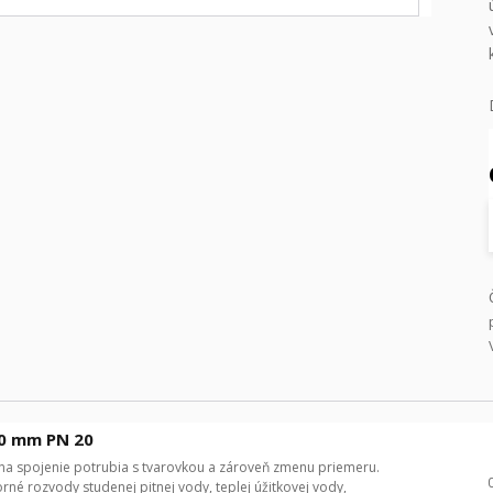
20 mm PN 20
na spojenie potrubia s tvarovkou a zároveň zmenu priemeru.
é rozvody studenej pitnej vody, teplej úžitkovej vody,