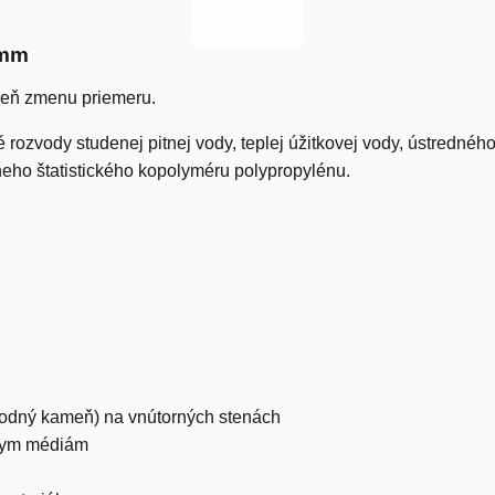
 mm
oveň zmenu priemeru.
ozvody studenej pitnej vody, teplej úžitkovej vody, ústredného
ho štatistického kopolyméru polypropylénu.
(vodný kameň) na vnútorných stenách
vnym médiám