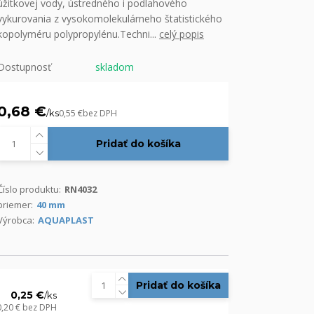
úžitkovej vody, ústredného i podlahového
vykurovania z vysokomolekulárneho štatistického
kopolyméru polypropylénu.Techni...
celý popis
Dostupnosť
skladom
0,68 €
/
ks
0,55 €
bez DPH
Pridať do košíka
Číslo produktu:
RN4032
priemer:
40 mm
Výrobca:
AQUAPLAST
Pridať do košíka
0,25 €
/
ks
0,20 €
bez DPH