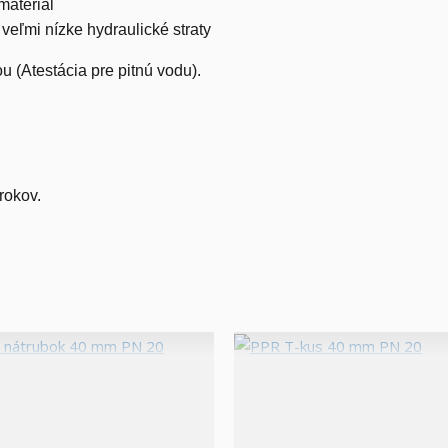
materiál
eľmi nízke hydraulické straty
 (Atestácia pre pitnú vodu).
rokov.