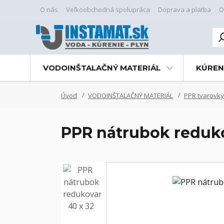
O nás
Veľkoobchodná spolupráca
Doprava a platba
O
VODOINŠTALAČNÝ MATERIÁL
KÚREN
Úvod
VODOINŠTALAČNÝ MATERIÁL
PPR tvarovky
PPR nátrubok reduk