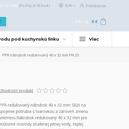
02 527 909
(Po-Pia, 8-16 hod.)
EUR
Prihlásenie
0
ks
za
0 €
ť
 vodu pod kuchynskú linku
Viac
PPR nátrubok redukovaný 40 x 32 mm PN 20
Ohodnotiť produkt
PPR redukovaný nátrubok 40 x 32 mm Slúži na
spojenie potrubia s tvarovkou a zároveň zmenu
priemeru.Nátrubok redukovaný 40 x 32 mm pre
vnútorné rozvody studenej pitnej vody, teplej