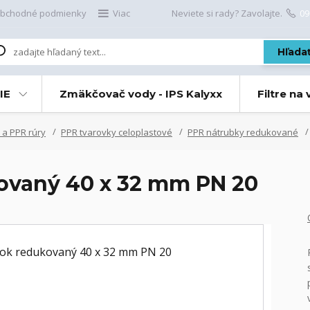
bchodné podmienky
Viac
Neviete si rady? Zavolajte.
09
Hľada
IE
Zmäkčovač vody - IPS Kalyxx
Filtre na
 a PPR rúry
PPR tvarovky celoplastové
PPR nátrubky redukované
ovaný 40 x 32 mm PN 20