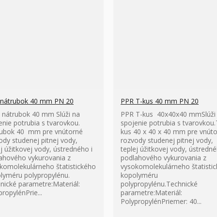
nátrubok 40 mm PN 20
PPR T-kus 40 mm PN 20
nátrubok 40 mm Slúži na
PPR T-kus 40x40x40 mmSlúži
enie potrubia s tvarovkou.
spojenie potrubia s tvarovkou.
ubok 40 mm pre vnútorné
kus 40 x 40 x 40 mm pre vnút
ody studenej pitnej vody,
rozvody studenej pitnej vody,
ej úžitkovej vody, ústredného i
teplej úžitkovej vody, ústredné
ahového vykurovania z
podlahového vykurovania z
komolekulárneho štatistického
vysokomolekulárneho štatisti
lyméru polypropylénu.
kopolyméru
nické parametre:Materiál:
polypropylénu.Technické
propylénPrie...
parametre:Materiál:
PolypropylénPriemer: 40...