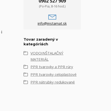
0902 527 909
(Po-Pia, 8-16 hod.)
info@instamat.sk
 i
Tovar zaradený v
kategóriách
VODOINŠTALAČNÝ
MATERIÁL
PPR tvarovky a PPR rúry
PPR tvarovky celoplastové
PPR nátrubky redukované