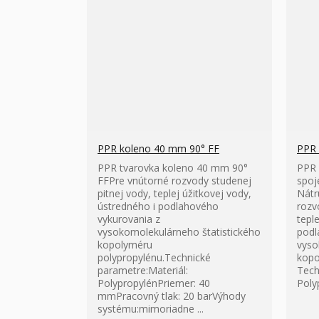
PPR koleno 40 mm 90° FF
PPR 
PPR tvarovka koleno 40 mm 90°
PPR 
FFPre vnútorné rozvody studenej
spoj
pitnej vody, teplej úžitkovej vody,
Nátr
ústredného i podlahového
rozv
vykurovania z
tepl
vysokomolekulárneho štatistického
podl
kopolyméru
vyso
polypropylénu.Technické
kopo
parametre:Materiál:
Tech
PolypropylénPriemer: 40
Poly
mmPracovný tlak: 20 barVýhody
systému:mimoriadne ...