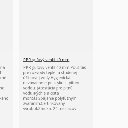
PPR guľový ventil 40 mm
 na
PPR guľový ventil 40 mm.Použitie:
T-
pre rozvody teplej a studenej
orné
úžitkovej vody.Hygienická
nezávadnosť pri styku s pitnou
ho i
vodou. (Atestácia pre pitnú
vodu)Rýchla a čistá
ckého
montáž.Spájanie polyfúznym
zváraním.Certifikovaný
výrobokZáruka: 24 mesiacov