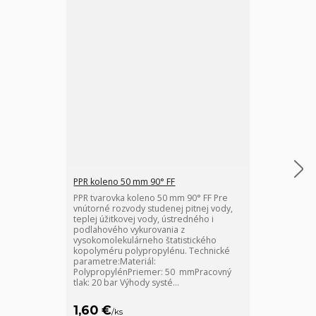
PPR koleno 50 mm 90° FF
PPR nátrubok 
PPR tvarovka koleno 50 mm 90° FF Pre
PPR nátrubok 
vnútorné rozvody studenej pitnej vody,
potrubia s tv
teplej úžitkovej vody, ústredného i
pre vnútorné 
podlahového vykurovania z
vody, teplej ú
vysokomolekulárneho štatistického
podlahového v
kopolyméru polypropylénu. Technické
vysokomolekul
parametre:Materiál:
kopolyméru p
PolypropylénPriemer: 50 mmPracovný
parametre:Mat
tlak: 20 bar Výhody systé...
PolypropylénP
1,60 €
1,10 €
/
ks
/
ks