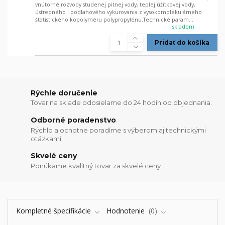
vnútorné rozvody studenej pitnej vody, teplej úžitkovej vody,
ústredného i podlahového vykurovania z vysokomolekulárneho
štatistického kopolyméru polypropylénu.Technické param...
skladom
Pridať do košíka
Rýchle doručenie
Tovar na sklade odosielame do 24 hodín od objednania.
Odborné poradenstvo
Rýchlo a ochotne poradíme s výberom aj technickými
otázkami.
Skvelé ceny
Ponúkame kvalitný tovar za skvelé ceny
Kompletné špecifikácie
Hodnotenie
0