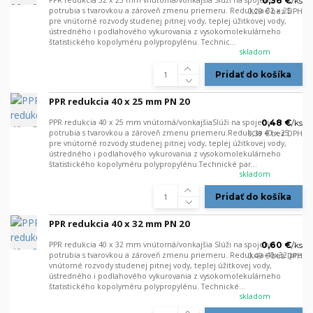
PPR redukcia 32 x 25 mm vnútorná/vonkajšia Slúži na spojenie
0,36 €
/
ks
potrubia s tvarovkou a zároveň zmenu priemeru. Redukcia 32 x 25
0,29 €
bez DPH
pre vnútorné rozvody studenej pitnej vody, teplej úžitkovej vody,
ústredného i podlahového vykurovania z vysokomolekulárneho
štatistického kopolyméru polypropylénu. Technic...
skladom
Pridať do košíka
PPR redukcia 40 x 25 mm PN 20
PPR redukcia 40 x 25 mm vnútorná/vonkajšiaSlúži na spojenie
0,48 €
/
ks
potrubia s tvarovkou a zároveň zmenu priemeru.Redukcia 40 x 25
0,39 €
bez DPH
pre vnútorné rozvody studenej pitnej vody, teplej úžitkovej vody,
ústredného i podlahového vykurovania z vysokomolekulárneho
štatistického kopolyméru polypropylénu.Technické par...
skladom
Pridať do košíka
PPR redukcia 40 x 32 mm PN 20
PPR redukcia 40 x 32 mm vnútorná/vonkajšia Slúži na spojenie
0,60 €
/
ks
potrubia s tvarovkou a zároveň zmenu priemeru. Redukcia 40x32 pre
0,49 €
bez DPH
vnútorné rozvody studenej pitnej vody, teplej úžitkovej vody,
ústredného i podlahového vykurovania z vysokomolekulárneho
štatistického kopolyméru polypropylénu. Technické...
skladom