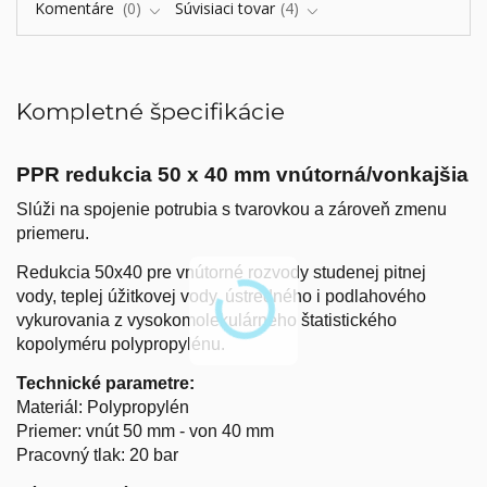
Komentáre
0
Súvisiaci tovar
4
Kompletné špecifikácie
PPR redukcia 50 x 40 mm vnútorná/vonkajšia
Slúži na spojenie potrubia s tvarovkou a zároveň zmenu
priemeru.
Redukcia 50x40 pre vnútorné rozvody studenej pitnej
vody, teplej úžitkovej vody, ústredného i podlahového
vykurovania z vysokomolekulárneho štatistického
kopolyméru polypropylénu.
Technické parametre:
Materiál: Polypropylén
Priemer: vnút 50 mm - von 40 mm
Pracovný tlak: 20 bar