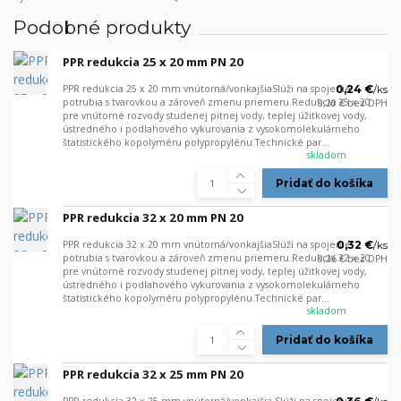
Podobné produkty
PPR redukcia 25 x 20 mm PN 20
PPR redukcia 25 x 20 mm vnútorná/vonkajšiaSlúži na spojenie
0,24 €
/
ks
potrubia s tvarovkou a zároveň zmenu priemeru.Redukcia 25 x 20
0,20 €
bez DPH
pre vnútorné rozvody studenej pitnej vody, teplej úžitkovej vody,
ústredného i podlahového vykurovania z vysokomolekulárneho
štatistického kopolyméru polypropylénu.Technické par...
skladom
Pridať do košíka
PPR redukcia 32 x 20 mm PN 20
PPR redukcia 32 x 20 mm vnútorná/vonkajšiaSlúži na spojenie
0,32 €
/
ks
potrubia s tvarovkou a zároveň zmenu priemeru.Redukcia 32 x 20
0,26 €
bez DPH
pre vnútorné rozvody studenej pitnej vody, teplej úžitkovej vody,
ústredného i podlahového vykurovania z vysokomolekulárneho
štatistického kopolyméru polypropylénu.Technické par...
skladom
Pridať do košíka
PPR redukcia 32 x 25 mm PN 20