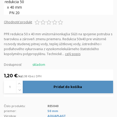
Ohodnotiť produkt
PPR redukcia 50 x 40 mm vnútorná/vonkajšia Slúži na spojenie potrubia s
tvarovkou a zároveň zmenu priemeru. Redukcia 50x40 pre vnútorné
rozvody studenej pitnej vody, teplej úžitkovej vody, ústredného i
podlahového vykurovania z vysokomolekulárneho štatistického
kopolyméru polypropylénu. Technické...
celý popis
Dostupnosť
skladom
1,20 €
/
ks
0,98 €
bez DPH
Pridať do košíka
Číslo produktu:
RE5040
priemer:
50 mm
Výrobca:
AQUAPLAST