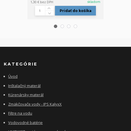
skladom
1,30 €
bez DPH
0,89 €
bez DPH
Pridať do košíka
KATEGÓRIE
Úvod
Inštalačný materál
Kúrenársky materál
Zmäkčovače vody - IPS KalyxX
Filtre na vodu
Vodovodné batérie