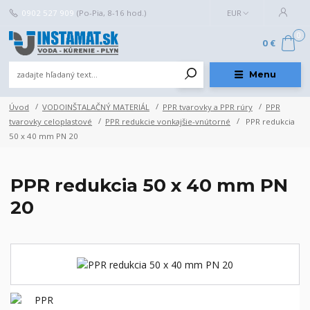
0902 527 909
(Po-Pia, 8-16 hod.)
EUR
0
0 €
Menu
Úvod
VODOINŠTALAČNÝ MATERIÁL
PPR tvarovky a PPR rúry
PPR
tvarovky celoplastové
PPR redukcie vonkajšie-vnútorné
PPR redukcia
50 x 40 mm PN 20
PPR redukcia 50 x 40 mm PN
20