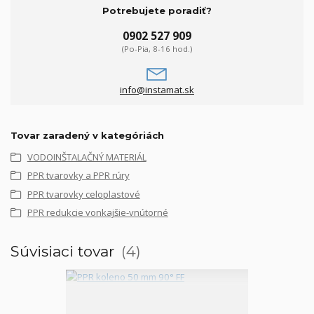
Potrebujete poradiť?
0902 527 909
(Po-Pia, 8-16 hod.)
info@instamat.sk
Tovar zaradený v kategóriách
VODOINŠTALAČNÝ MATERIÁL
PPR tvarovky a PPR rúry
PPR tvarovky celoplastové
PPR redukcie vonkajšie-vnútorné
Súvisiaci tovar
4