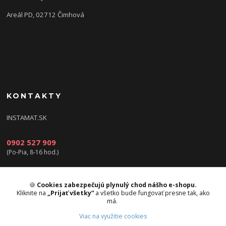
Areál PD, 02712 Čimhová
KONTAKTY
INSTAMAT.SK
0902 527 909
(Po-Pia, 8-16 hod.)
info@instamat.sk
🍪
Cookies zabezpečujú plynulý chod nášho e-shopu.
Kliknite na
„Prijať všetky“
a všetko bude fungovať presne tak, ako
má.
Viac na využitie cookies