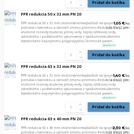
Pridať do košíka
PPR redukcia 50 x 32 mm PN 20
PPR redukcia 50 x 32 mm vnútorná/vonkajšiaSlúži na spojenie
1,05 €
/
ks
potrubia s tvarovkou a zároveň zmenu priemeru.Redukcia 50x32 pre
0,85 €
bez DPH
vnútorné rozvody studenej pitnej vody, teplej úžitkovej vody,
ústredného i podlahového vykurovania z vysokomolekulárneho
štatistického kopolyméru polypropylénu.Technické param...
skladom
Pridať do košíka
PPR redukcia 63 x 32 mm PN 20
PPR redukcia 63 x 32 mm vnútorná/vonkajšiaSlúži na spojenie
1,40 €
/
ks
potrubia s tvarovkou a zároveň zmenu priemeru.Redukcia 63x50 pre
1,14 €
bez DPH
vnútorné rozvody studenej pitnej vody, teplej úžitkovej vody,
ústredného i podlahového vykurovania z vysokomolekulárneho
štatistického kopolyméru polypropylénu.Technické param...
skladom
Pridať do košíka
PPR redukcia 63 x 40 mm PN 20
PPR redukcia 63 x 40 mm vnútorná/vonkajšiaSlúži na spojenie
2,30 €
/
ks
potrubia s tvarovkou a zároveň zmenu priemeru.Redukcia 63x50 pre
1,87 €
bez DPH