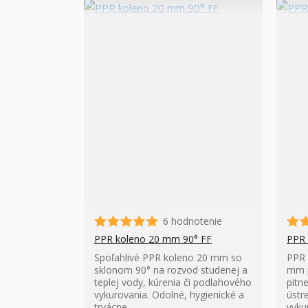
6 hodnotenie
PPR koleno 20 mm 90° FF
PPR 
Spoľahlivé PPR koleno 20 mm so
PPR 
sklonom 90° na rozvod studenej a
mm p
teplej vody, kúrenia či podlahového
pitne
vykurovania. Odolné, hygienické a
ústr
trvácne.
vyku