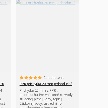
2 hodnotenie
 20
PPR príchytka 20 mm jednoduchá
,4
Príchytka 20 mm z PPR ,
jednoduchá Pre vnútorné rozvody
á
studenej pitnej vody, teplej
nosť
úžitkovej vody, ústredného i
ym
podlahového vykurovania z