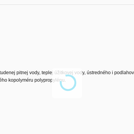
udenej pitnej vody, teplej úžitkovej vody, ústredného i podlaho
kého kopolyméru polypropylénu.