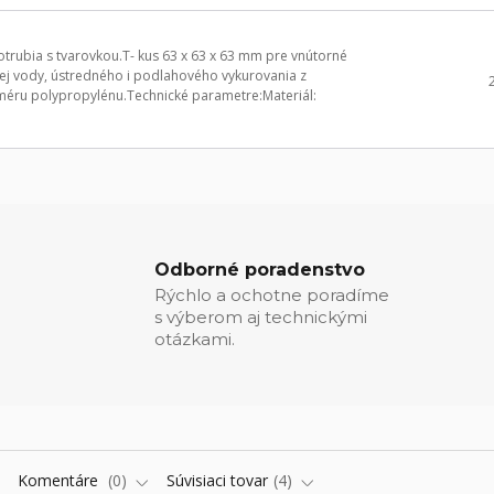
trubia s tvarovkou.T- kus 63 x 63 x 63 mm pre vnútorné
ovej vody, ústredného i podlahového vykurovania z
méru polypropylénu.Technické parametre:Materiál:
Odborné poradenstvo
Rýchlo a ochotne poradíme
s výberom aj technickými
otázkami.
Komentáre
0
Súvisiaci tovar
4