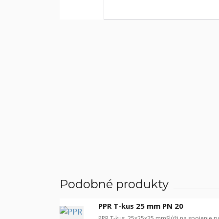
Podobné produkty
PPR T-kus 25 mm PN 20
PPR T-kus 25x25x25 mmSlúži na spojenie po