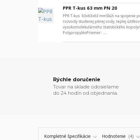
PPR T-kus 63 mm PN 20
PPR T-kus 63x63x63 mmSlúži na spojenie po
rozvody studenej pitnej vody, teplej úžitk
vysokomolekulárneho štatistického kopoly
PolypropylénPriemer: ...
Rýchle doručenie
Tovar na sklade odosielame
do 24 hodín od objednania.
Kompletné špecifikácie
Hodnotenie
4