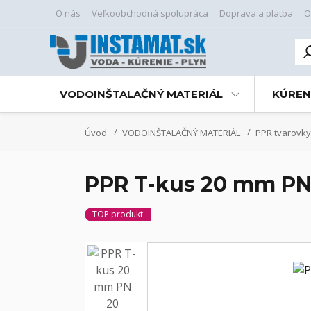
O nás
Veľkoobchodná spolupráca
Doprava a platba
O
VODOINŠTALAČNÝ MATERIÁL
KÚREN
Úvod
VODOINŠTALAČNÝ MATERIÁL
PPR tvarovky
PPR T-kus 20 mm PN
TOP produkt