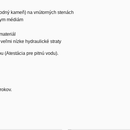
(vodný kameň) na vnútorných stenách
vnym médiám
materiál
eľmi nízke hydraulické straty
 (Atestácia pre pitnú vodu).
rokov.