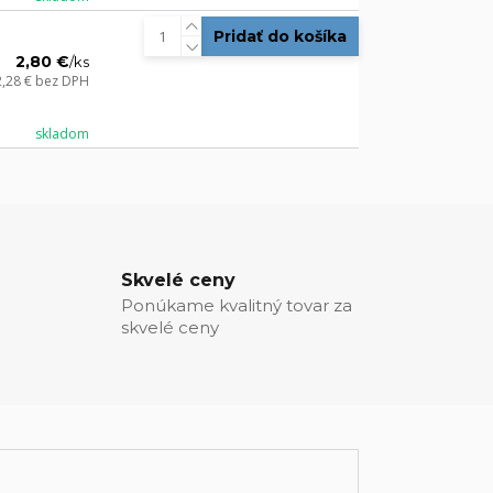
Pridať do košíka
2,80 €
/
ks
2,28 €
bez DPH
skladom
Skvelé ceny
Ponúkame kvalitný tovar za
skvelé ceny