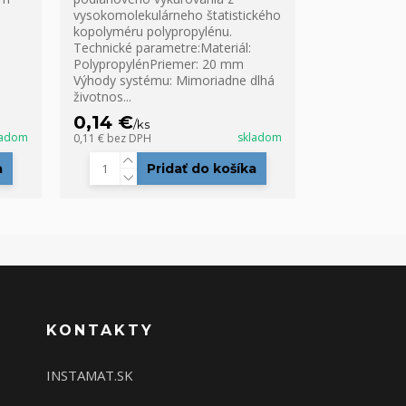
vysokomolekulárneho štatistického
kopolyméru polypropylénu.
Technické parametre:Materiál:
PolypropylénPriemer: 20 mm
Výhody systému: Mimoriadne dlhá
životnos...
0,14 €
/
ks
ladom
skladom
0,11 €
bez DPH
a
Pridať do košíka
KONTAKTY
INSTAMAT.SK