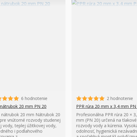
6 hodnotenie
2 hodnotenie
nátrubok 20 mm PN 20
PPR rúra 20 mm x 3,4 mm PN
nátrubok 20 mm Nátrubok 20
Profesionálna PPR rúra 20 × 3
re vnútorné rozvody studenej
mm (PN 20) určená na tlakové
j vody, teplej úžitkovej vody,
rozvody vody a kúrenia. Vysok
edného i podlahového
odolnosť, hygienická nezávad
rovania z
a spoľahlivá montáž polyfúzn