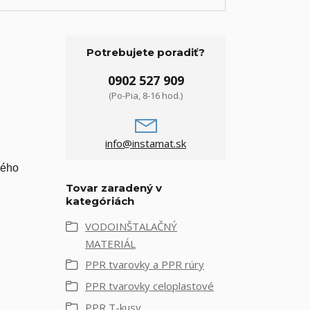
Potrebujete poradiť?
0902 527 909
(Po-Pia, 8-16 hod.)
info@instamat.sk
vého
Tovar zaradený v
kategóriách
VODOINŠTALAČNÝ
MATERIÁL
PPR tvarovky a PPR rúry
PPR tvarovky celoplastové
PPR T-kusy