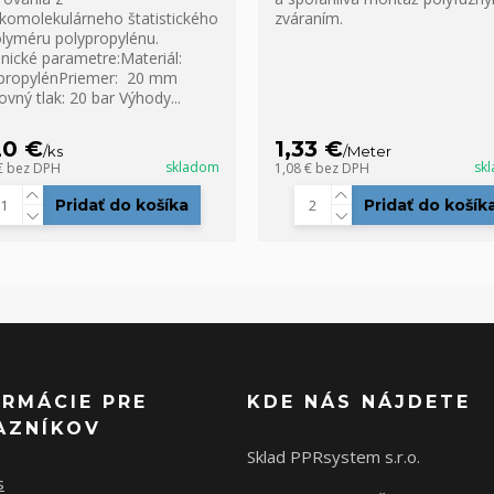
komolekulárneho štatistického
zváraním.
lyméru polypropylénu.
nické parametre:Materiál:
propylénPriemer: 20 mm
ovný tlak: 20 bar Výhody...
20 €
1,33 €
/
ks
/
Meter
skladom
sk
€
bez DPH
1,08 €
bez DPH
Pridať do košíka
Pridať do košík
ORMÁCIE PRE
KDE NÁS NÁJDETE
AZNÍKOV
Sklad PPRsystem s.r.o.
s