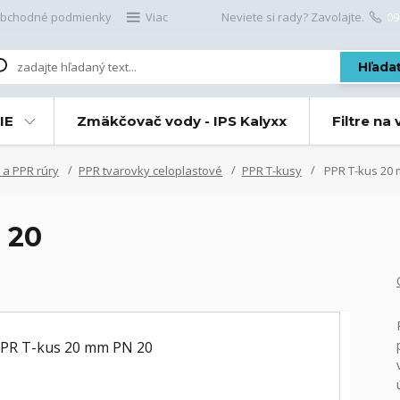
bchodné podmienky
Viac
Neviete si rady? Zavolajte.
09
Hľada
IE
Zmäkčovač vody - IPS Kalyxx
Filtre na
 a PPR rúry
PPR tvarovky celoplastové
PPR T-kusy
PPR T-kus 20 
 20