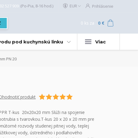
02 527 909
(Po-Pia, 8-16 hod.)
EUR
Prihlásenie
0
ks
za
0 €
ť
 vodu pod kuchynskú linku
Viac
mm PN 20
Ohodnotiť produkt
PPR T-kus 20x20x20 mm Slúži na spojenie
potrubia s tvarovkou.T-kus 20 x 20 x 20 mm pre
vnútorné rozvody studenej pitnej vody, teplej
úžitkovej vody, ústredného i podlahového