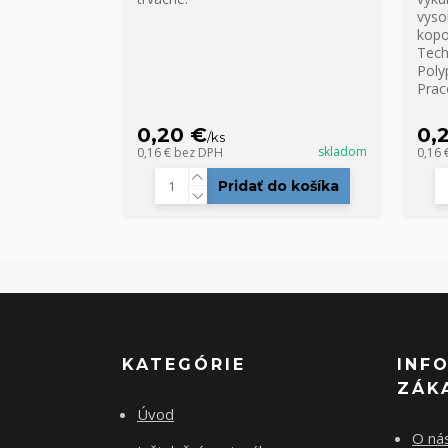
vyso
kopo
Tech
Poly
Prac
0,20 €
0,
/
ks
skladom
0,16 €
bez DPH
0,16 
Pridať do košíka
KATEGÓRIE
INF
ZÁK
Úvod
O ná