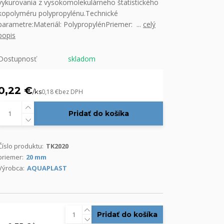
vykurovania z vysokomolekulárneho štatistického
kopolyméru polypropylénu.Technické
parametre:Materiál: PolypropylénPriemer: ...
celý
popis
Dostupnosť
skladom
0,22 €
/
ks
0,18 €
bez DPH
Pridať do košíka
Číslo produktu:
TK2020
priemer:
20 mm
Výrobca:
AQUAPLAST
Pridať do košíka