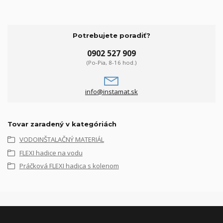
Potrebujete poradiť?
0902 527 909
(Po-Pia, 8-16 hod.)
info@instamat.sk
Tovar zaradený v kategóriách
VODOINŠTALAČNÝ MATERIÁL
FLEXI hadice na vodu
Práčková FLEXI hadica s kolenom