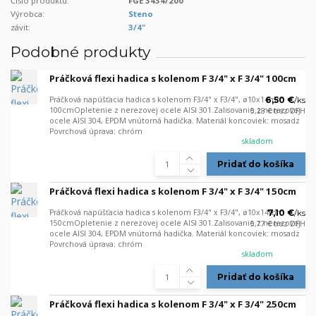
Číslo produktu:
FGE 3434/200
Výrobca:
Steno
závit:
3/4"
Podobné produkty
Práčková flexi hadica s kolenom F 3/4" x F 3/4" 100cm
Práčková napúšťacia hadica s kolenom F3/4" x F3/4", ø10x14mm
6,50 €
/
ks
100cmOpletenie z nerezovej ocele AISI 301.Zalisovanie z nerezovej
5,28 €
bez DPH
ocele AISI 304, EPDM vnútorná hadička. Materiál koncoviek: mosadz
Povrchová úprava: chróm
skladom
Pridať do košíka
Práčková flexi hadica s kolenom F 3/4" x F 3/4" 150cm
Práčková napúšťacia hadica s kolenom F3/4" x F3/4", ø10x14mm
7,10 €
/
ks
150cmOpletenie z nerezovej ocele AISI 301.Zalisovanie z nerezovej
5,77 €
bez DPH
ocele AISI 304, EPDM vnútorná hadička. Materiál koncoviek: mosadz
Povrchová úprava: chróm
skladom
Pridať do košíka
Práčková flexi hadica s kolenom F 3/4" x F 3/4" 250cm