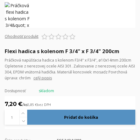
Ohodnotiť produkt
Flexi hadica s kolenom F 3/4" x F 3/4" 200cm
Práčková napúšťacia hadica s kolenom F3/4" x F3/4", ø10x14mm 200cm
Opletenie z nerezovej ocele AISI 301. Zalisovanie z nerezovej ocele AISI
304, EPDM vnútorná hadička. Materiál koncoviek: mosadz Povrchová
úprava: chróm
celý popis
Dostupnosť
skladom
7,20 €
/
ks
5,85 €
bez DPH
Pridať do košíka