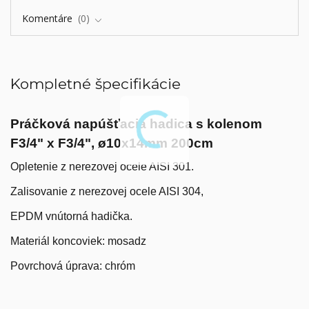
Komentáre
0
Kompletné špecifikácie
Práčková napúšťacia hadica s kolenom
F3/4" x F3/4", ø10x14mm 200cm
Opletenie z nerezovej ocele AISI 301.
Zalisovanie z nerezovej ocele AISI 304,
EPDM vnútorná hadička.
Materiál koncoviek: mosadz
Povrchová úprava: chróm