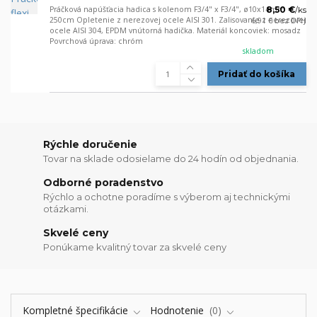
Práčková napúšťacia hadica s kolenom F3/4" x F3/4", ø10x14mm
8,50 €
/
ks
250cm Opletenie z nerezovej ocele AISI 301. Zalisovanie z nerezovej
6,91 €
bez DPH
ocele AISI 304, EPDM vnútorná hadička. Materiál koncoviek: mosadz
Povrchová úprava: chróm
skladom
Pridať do košíka
Rýchle doručenie
Tovar na sklade odosielame do 24 hodín od objednania.
Odborné poradenstvo
Rýchlo a ochotne poradíme s výberom aj technickými
otázkami.
Skvelé ceny
Ponúkame kvalitný tovar za skvelé ceny
Kompletné špecifikácie
Hodnotenie
0