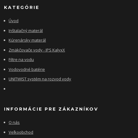
KATEGÓRIE
Úvod
Inštalačný materál
Kúrenársky materál
Zmäkčovače vody - IPS KalyxX
Filtre na vodu
Vodovodné batérie
UNITWIST systém na rozvod vody
INFORMÁCIE PRE ZÁKAZNÍKOV
O nás
Veľkoobchod