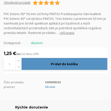
Ohodnotiť produkt
PVC koleno 90° 50 mm od firmy PIMTAS Predstavujeme Vám kvalitné
PVC koleno 90° od výrobcu PIMTAS. Toto koleno s priemerom 50 mm je
navrhnuté pre široké spektrum aplikácií pri bazénoch a iných
vodoinštalačných prostrediach, kde je potrebná spoľahlivá regulácia
prietoku tekutín. Vlastnosti produktu: ...
celý popis
Dostupnosť
skladom
1,25 €
/
ks
1,02 €
bez DPH
Pridať do košíka
Číslo produktu:
500000502
priemer:
50 mm
Rýchle doručenie