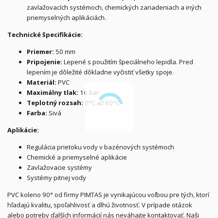
zavlažovacích systémoch, chemických zariadeniach a iných
priemyselných aplikáciách.
Technické špecifikácie:
Priemer:
50 mm
Pripojenie:
Lepené s použitím špeciálneho lepidla. Pred
lepením je dôležité dôkladne vyčistiť všetky spoje.
Materiál:
PVC
Maximálny tlak:
16 bar
Teplotný rozsah:
0°C až 60°C
Farba:
Sivá
Aplikácie:
Regulácia prietoku vody v bazénových systémoch
Chemické a priemyselné aplikácie
Zavlažovacie systémy
Systémy pitnej vody
PVC koleno 90° od firmy PIMTAS je vynikajúcou voľbou pre tých, ktorí
hľadajú kvalitu, spoľahlivosť a dlhú životnosť. V prípade otázok
alebo potreby ďalších informácií nás neváhajte kontaktovať. Naši