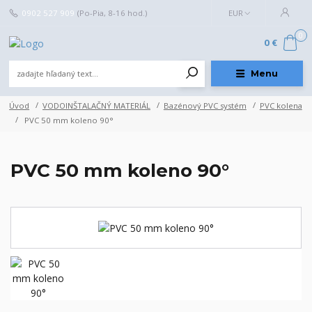
0902 527 909
(Po-Pia, 8-16 hod.)
EUR
0
0 €
Menu
Úvod
VODOINŠTALAČNÝ MATERIÁL
Bazénový PVC systém
PVC kolena
PVC 50 mm koleno 90°
PVC 50 mm koleno 90°