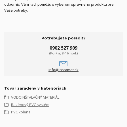
odborníci Vám radi pomôžu s výberom správneho produktu pre
Vaše potreby.
Potrebujete poradiť?
0902 527 909
(Po-Pia, 8-16 hod.)
info@instamat.sk
Tovar zaradený v kategóriách
VODOINŠTALAČNÝ MATERIÁL
Bazénový PVC systém
PVC kolena