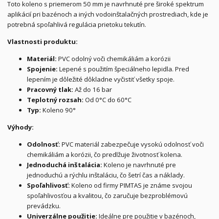
Toto koleno s priemerom 50 mm je navrhnuté pre široké spektrum
aplikácií pri bazénoch a iných vodoinštalačných prostrediach, kde je
potrebná spoľahlivá regulácia prietoku tekutín.
Vlastnosti produktu:
Materiál:
PVC odolný voči chemikáliám a korózii
Spojenie:
Lepené s použitím špeciálneho lepidla. Pred
lepením je dôležité dôkladne vyčistiť všetky spoje.
Pracovný tlak:
Až do 16 bar
Teplotný rozsah:
Od 0°C do 60°C
Typ:
Koleno 90°
Výhody:
Odolnosť:
PVC materiál zabezpečuje vysokú odolnosť voči
chemikáliám a korózii, čo predlžuje životnosť kolena.
Jednoduchá inštalácia:
Koleno je navrhnuté pre
jednoduchú a rýchlu inštaláciu, čo šetrí čas a náklady.
Spoľahlivosť:
Koleno od firmy PIMTAS je známe svojou
spoľahlivosťou a kvalitou, čo zaručuje bezproblémovú
prevádzku.
Univerzálne použitie:
Ideálne pre použitie v bazénoch,