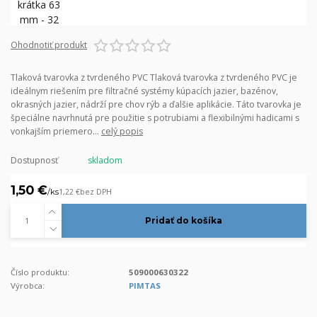
Ohodnotiť produkt
Tlaková tvarovka z tvrdeného PVC Tlaková tvarovka z tvrdeného PVC je
ideálnym riešením pre filtračné systémy kúpacích jazier, bazénov,
okrasných jazier, nádrží pre chov rýb a ďalšie aplikácie. Táto tvarovka je
špeciálne navrhnutá pre použitie s potrubiami a flexibilnými hadicami s
vonkajším priemero...
celý popis
Dostupnosť
skladom
1,50 €
/
ks
1,22 €
bez DPH
Pridať do košíka
Číslo produktu:
509000630322
Výrobca:
PIMTAS