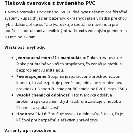
Tlaková tvarovka z tvrdeného PVC
Tlaková tvarovka z tvrdeného PVC je ideálnym riešením pre filtračné
systémy kúpacích jazier, bazénov, okrasných jazier, nádrží pre chov
rýb a ďalšie aplikácie. Táto tvarovka je špeciálne navrhnutá pre
použitie s potrubiami a flexibilnými hadicami s vonkajším priemerom
63 mm na 32 mm.
Vlastnosti a výhody:
Jednoduchá montáž a manipulácia
: Tlaková tvarovka je
ľahko použiteľná vo vašich projektoch, čo zaručuje rýchlu a
bezproblémovú inštaláciu.
Pevné spojenie
: Spájanie je realizované prostredníctvom
lepenia, čo zabezpečuje pevné spojenie a bezproblémovú
prevádzku. Doporučujeme použiť lepidlo na PVC Pimtas 250 g
Vysoká chemická odolnosť
: Táto tvarovka odoláva
širokému spektru chemických látok, čím zaisťuje dlhodobú
účinnosť a spoľahlivosť.
Hodnota PN 16
: Zaručuje vysokú odolnosť voči tlaku, čo je
kľúčové pre bezpečnú a efektívnu prevádzku.
Varianty a prispôsobenie: