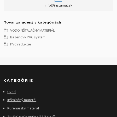
info@instamat.sk
Tovar zaradený v kategóriách
VODOINŠTALAČNÝ MATERIÁL
Bazénový PVC systém
PVC redukcie
KATEGÓRIE
Úvod
Inštalačný materál
Kúrenársky materál
Zmäkčovače vody - IPS KalyxX