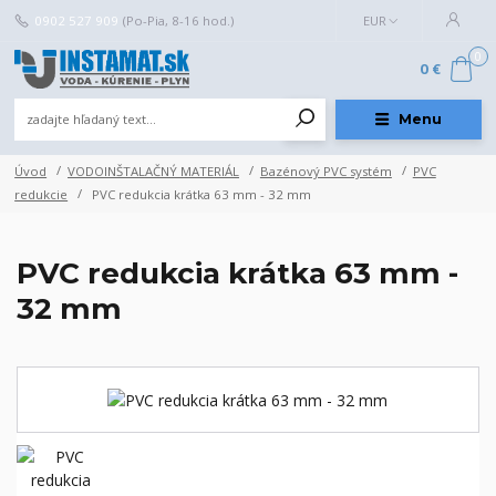
0902 527 909
(Po-Pia, 8-16 hod.)
EUR
0
0 €
Menu
Úvod
VODOINŠTALAČNÝ MATERIÁL
Bazénový PVC systém
PVC
redukcie
PVC redukcia krátka 63 mm - 32 mm
PVC redukcia krátka 63 mm -
32 mm