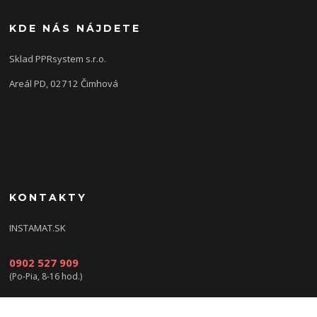
KDE NÁS NÁJDETE
Sklad PPRsystem s.r.o.
Areál PD, 02712 Čimhová
KONTAKTY
INSTAMAT.SK
0902 527 909
(Po-Pia, 8-16 hod.)
info@instamat.sk