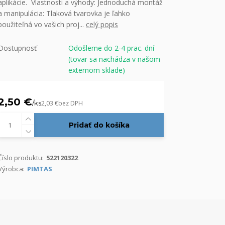
aplikácie. Vlastnosti a výhody: Jednoduchá montáž
a manipulácia: Tlaková tvarovka je ľahko
použiteľná vo vašich proj...
celý popis
Dostupnosť
Odošleme do 2-4 prac. dní
(tovar sa nachádza v našom
externom sklade)
2,50 €
/
ks
2,03 €
bez DPH
Pridať do košíka
Číslo produktu:
522120322
Výrobca:
PIMTAS