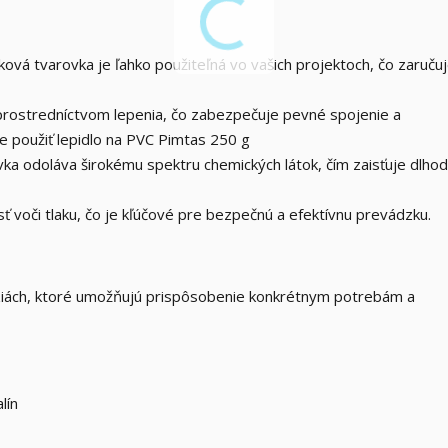
aková tvarovka je ľahko použiteľná vo vašich projektoch, čo zaručuj
é prostredníctvom lepenia, čo zabezpečuje pevné spojenie a
použiť lepidlo na PVC Pimtas 250 g
vka odoláva širokému spektru chemických látok, čím zaisťuje dlho
ť voči tlaku, čo je kľúčové pre bezpečnú a efektívnu prevádzku.
ziách, ktoré umožňujú prispôsobenie konkrétnym potrebám a
lín