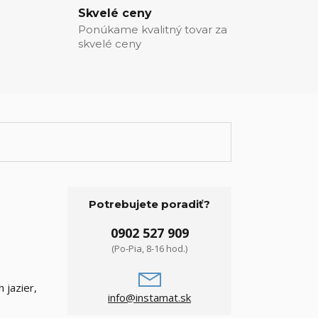
Skvelé ceny
Ponúkame kvalitný tovar za
skvelé ceny
Potrebujete poradiť?
0902 527 909
(Po-Pia, 8-16 hod.)
 jazier,
info@instamat.sk