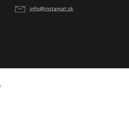
info@instamat.sk
á.