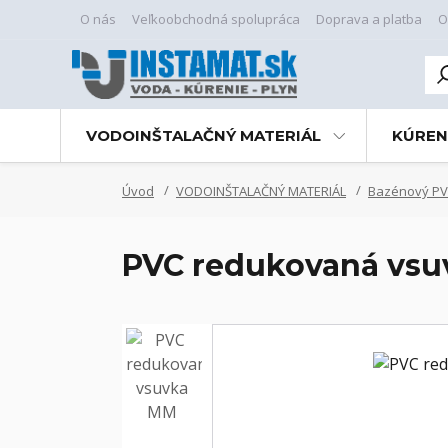
O nás
Veľkoobchodná spolupráca
Doprava a platba
O
VODOINŠTALAČNÝ MATERIÁL
KÚREN
Úvod
VODOINŠTALAČNÝ MATERIÁL
Bazénový PV
PVC redukovaná vsuv