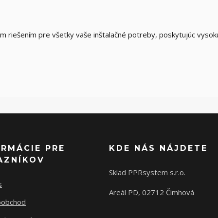
m riešením pre všetky vaše inštalačné potreby, poskytujúc vysokú
ORMÁCIE PRE
KDE NÁS NÁJDETE
AZNÍKOV
Sklad PPRsystem s.r.o.
s
Areál PD, 02712 Čimhová
oobchod