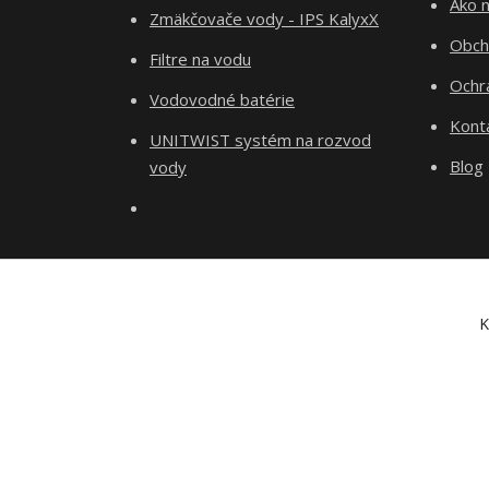
Ako 
Zmäkčovače vody - IPS KalyxX
Obch
Filtre na vodu
Ochr
Vodovodné batérie
Kont
UNITWIST systém na rozvod
Blog
vody
K