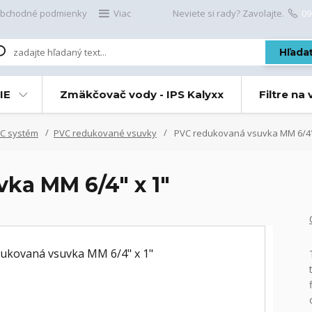
bchodné podmienky
Viac
Neviete si rady? Zavolajte.
09
Hľada
IE
Zmäkčovač vody - IPS Kalyxx
Filtre na
C systém
PVC redukované vsuvky
PVC redukovaná vsuvka MM 6/4"
ka MM 6/4" x 1"