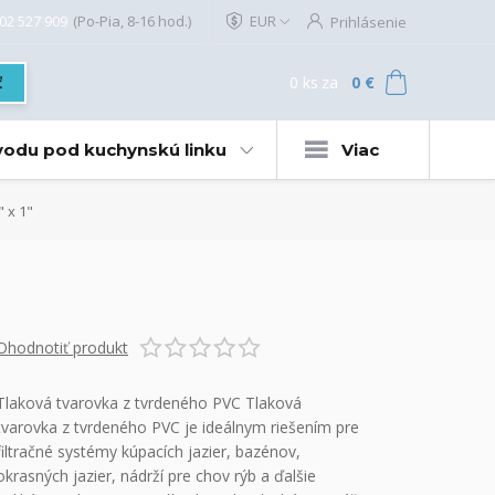
02 527 909
(Po-Pia, 8-16 hod.)
EUR
Prihlásenie
0
ks
za
0 €
ť
 vodu pod kuchynskú linku
Viac
 x 1"
Ohodnotiť produkt
Tlaková tvarovka z tvrdeného PVC Tlaková
tvarovka z tvrdeného PVC je ideálnym riešením pre
filtračné systémy kúpacích jazier, bazénov,
okrasných jazier, nádrží pre chov rýb a ďalšie