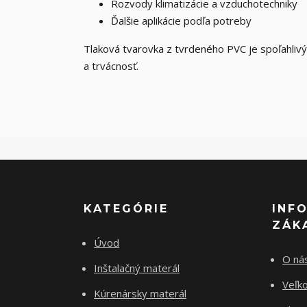
Rozvody klimatizácie a vzduchotechniky
Ďalšie aplikácie podľa potreby
Tlaková tvarovka z tvrdeného PVC je spoľahlivý
a trvácnosť.
KATEGÓRIE
INF
ZÁK
Úvod
O ná
Inštalačný materál
Veľk
Kúrenársky materál